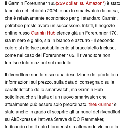
Il Garmin Forerunner 165
(259 dollari su Amazon
) è stato
lanciato nel febbraio 2024, e ora lo smartwatch da corsa,
che è relativamente economico per gli standard Garmin,
potrebbe presto avere un successore. Infatti, il negozio
online russo
Garmin Hub
elenca già un Forerunner 170,
sia in nero e giallo, sia in bianco e azzurro - il secondo
colore si riferisce probabilmente al braccialetto incluso,
come nel caso del Forerunner 165. Il rivenditore non
fornisce informazioni sul modello.
Il rivenditore non fornisce una descrizione del prodotto o
informazioni sul prezzo, sulla data di consegna o sulle
caratteristiche dello smartwatch, ma Garmin Hub
sottolinea che si tratta di un nuovo smartwatch che
attualmente può essere solo preordinato.
the5krunner
è
stato anche in grado di scoprire gli annunci dei rivenditori
su AliExpress e l'attività Strava di DC Rainmaker,
indicando che il noto blogger si sta allenando vicino alla