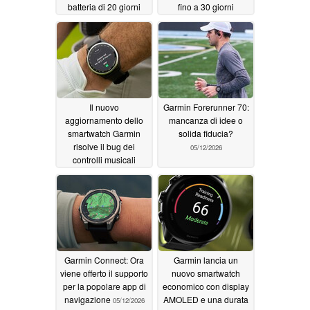
batteria di 20 giorni
fino a 30 giorni
05/14/2026
05/13/2026
Il nuovo
Garmin Forerunner 70:
aggiornamento dello
mancanza di idee o
smartwatch Garmin
solida fiducia?
risolve il bug dei
05/12/2026
controlli musicali
05/12/2026
Garmin Connect: Ora
Garmin lancia un
viene offerto il supporto
nuovo smartwatch
per la popolare app di
economico con display
navigazione
AMOLED e una durata
05/12/2026