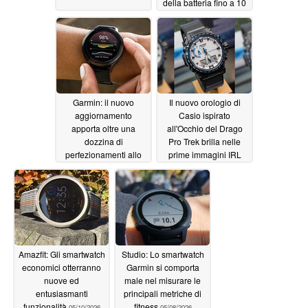
della batteria fino a 10
giorni
05/12/2026
Garmin: il nuovo
Il nuovo orologio di
aggiornamento
Casio ispirato
apporta oltre una
all'Occhio del Drago
dozzina di
Pro Trek brilla nelle
perfezionamenti allo
prime immagini IRL
smartwatch di fascia
05/11/2026
media con
miglioramenti alla
stima della durata della
batteria
05/12/2026
Amazfit: Gli smartwatch
Studio: Lo smartwatch
economici otterranno
Garmin si comporta
nuove ed
male nel misurare le
entusiasmanti
principali metriche di
funzionalità
fitness
05/10/2026
05/08/2026