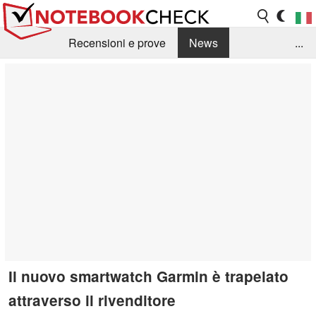
Recensioni e prove
News
...
Raccolta di recensioni
Info Techniche / Tips
Guida agli acquisti
Search
Contact
Il nuovo smartwatch Garmin è trapelato
attraverso il rivenditore