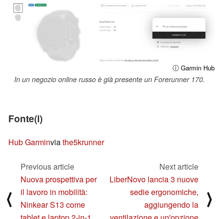
ⓘ Garmin Hub
In un negozio online russo è già presente un Forerunner 170.
Fonte(i)
Hub Garmin
via
the5krunner
Previous article
Next article
Nuova prospettiva per
LiberNovo lancia 3 nuove
il lavoro in mobilità:
sedie ergonomiche,
⟨
⟩
Ninkear S13 come
aggiungendo la
tablet e laptop 2-in-1
ventilazione e un'opzione