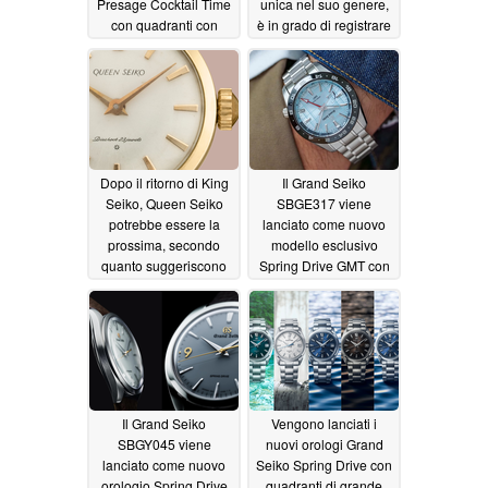
Presage Cocktail Time
unica nel suo genere,
con quadranti con
è in grado di registrare
finitura a raggi di sole
fino a 1 milione di ore
07/07/2026
07/03/2026
Dopo il ritorno di King
Il Grand Seiko
Seiko, Queen Seiko
SBGE317 viene
potrebbe essere la
lanciato come nuovo
prossima, secondo
modello esclusivo
quanto suggeriscono
Spring Drive GMT con
le nuove richieste di
lunetta in ceramica di
registrazione dei
zirconia nera
06/27/2026
marchi
06/28/2026
Il Grand Seiko
Vengono lanciati i
SBGY045 viene
nuovi orologi Grand
lanciato come nuovo
Seiko Spring Drive con
orologio Spring Drive
quadranti di grande