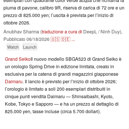
esemplari con quadrante color verde acqua che richiama la
piuma di pavone, calibro 9R, riserva di carica di 72 ore e un
prezzo di 825.000 yen; l’uscita è prevista per l’inizio di
ottobre 2026.
Anubhav Sharma (
traduzione a cura di
DeepL / Ninh Duy),
Pubblicato
06/18/2026
🇺🇸
🇩🇪
...
Watch
Launch
Grand Seiko
Il nuovo modello SBGA523 di Grand Seiko è
un orologio Spring Drive in edizione limitata, creato in
esclusiva per la catena di grandi magazzini giapponese
Daimaru
. Il lancio è previsto per l’inizio di ottobre 2026;
l’orologio è limitato a soli 200 esemplari distribuiti in
cinque punti vendita Daimaru — Shinsaibashi, Kyoto,
Kobe, Tokyo e Sapporo — e ha un prezzo al dettaglio di
825.000 yen, tasse incluse (circa 5.700 dollari).