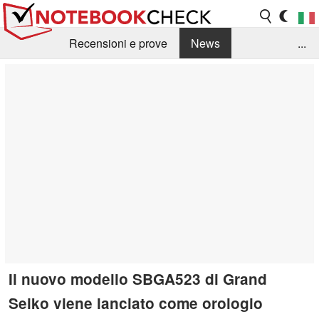
Recensioni e prove
News
...
Raccolta di recensioni
Info Techniche / Tips
Guida agli acquisti
Search
Contact
Il nuovo modello SBGA523 di Grand
Seiko viene lanciato come orologio