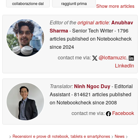
collaborazione dal
raggiunti prima
Show more articles
design accattivante
06/11/2026
06/16/2026
Editor of the
original article
:
Anubhav
Sharma
- Senior Tech Writer
- 1796
articles published on Notebookcheck
since 2024
contact me via:
@lottamuzic
,
LinkedIn
Translator:
Ninh Ngoc Duy
- Editorial
Assistant
- 814621 articles published
on Notebookcheck
since 2008
contact me via:
Facebook
>
Recensioni e prove di notebook, tablets e smartphones
>
News
>