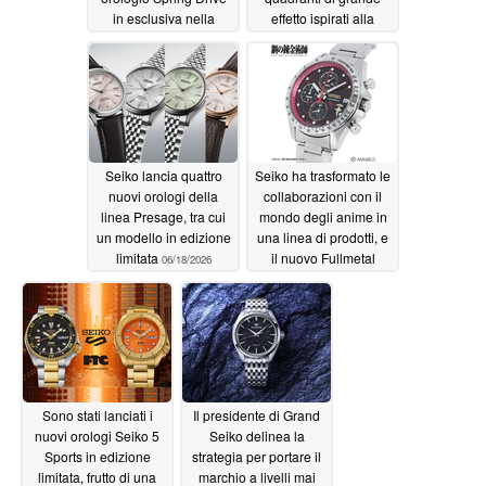
in esclusiva nella
effetto ispirati alla
collezione Elegance
natura
06/24/2026
06/24/2026
Seiko lancia quattro
Seiko ha trasformato le
nuovi orologi della
collaborazioni con il
linea Presage, tra cui
mondo degli anime in
un modello in edizione
una linea di prodotti, e
limitata
il nuovo Fullmetal
06/18/2026
Alchemist è l’ultima
novità
06/18/2026
Sono stati lanciati i
Il presidente di Grand
nuovi orologi Seiko 5
Seiko delinea la
Sports in edizione
strategia per portare il
limitata, frutto di una
marchio a livelli mai