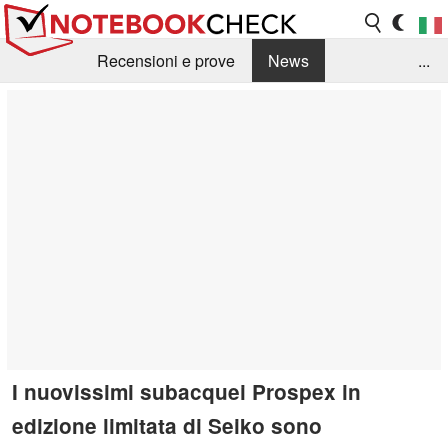
Recensioni e prove
News
...
Raccolta di recensioni
Info Techniche / Tips
Guida agli acquisti
Search
Contact
I nuovissimi subacquei Prospex in
edizione limitata di Seiko sono