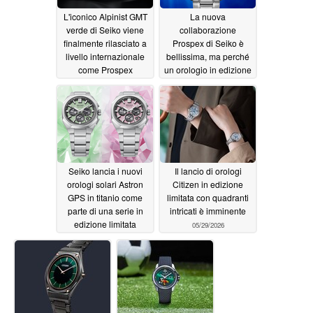
L'iconico Alpinist GMT
La nuova
verde di Seiko viene
collaborazione
finalmente rilasciato a
Prospex di Seiko è
livello internazionale
bellissima, ma perché
come Prospex
un orologio in edizione
HBC007
limitata da 750 dollari
06/10/2026
utilizza un movimento
economico?
06/05/2026
Seiko lancia i nuovi
Il lancio di orologi
orologi solari Astron
Citizen in edizione
GPS in titanio come
limitata con quadranti
parte di una serie in
intricati è imminente
edizione limitata
05/29/2026
06/02/2026