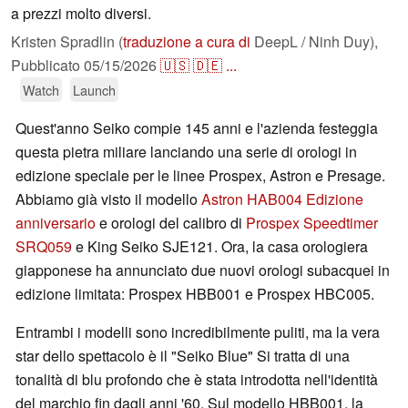
a prezzi molto diversi.
Kristen Spradlin (
traduzione a cura di
DeepL / Ninh Duy),
Pubblicato
05/15/2026
🇺🇸
🇩🇪
...
Watch
Launch
Quest'anno Seiko compie 145 anni e l'azienda festeggia
questa pietra miliare lanciando una serie di orologi in
edizione speciale per le linee Prospex, Astron e Presage.
Abbiamo già visto il modello
Astron HAB004 Edizione
anniversario
e orologi del calibro di
Prospex Speedtimer
SRQ059
e King Seiko SJE121. Ora, la casa orologiera
giapponese ha annunciato due nuovi orologi subacquei in
edizione limitata: Prospex HBB001 e Prospex HBC005.
Entrambi i modelli sono incredibilmente puliti, ma la vera
star dello spettacolo è il "Seiko Blue" Si tratta di una
tonalità di blu profondo che è stata introdotta nell'identità
del marchio fin dagli anni '60. Sul modello HBB001, la