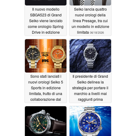
Il nuovo modello
Seiko lancia quattro
SBGA523 di Grand
nuovi orologi della
Seiko viene lanciato
linea Presage, tra cui
come orologio Spring
un modello in edizione
Drive in edizione
limitata
06/18/2026
limitata con quadrante
decorato con piume di
pavone
06/18/2026
Sono stati lanciati i
Il presidente di Grand
nuovi orologi Seiko 5
Seiko delinea la
Sports in edizione
strategia per portare il
limitata, frutto di una
marchio a livelli mai
collaborazione dal
raggiunti prima
design accattivante
06/11/2026
06/16/2026