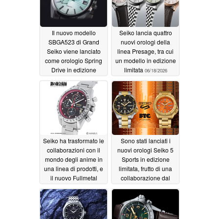
Il nuovo modello
Seiko lancia quattro
SBGA523 di Grand
nuovi orologi della
Seiko viene lanciato
linea Presage, tra cui
come orologio Spring
un modello in edizione
Drive in edizione
limitata
06/18/2026
limitata con quadrante
decorato con piume di
pavone
06/18/2026
Seiko ha trasformato le
Sono stati lanciati i
collaborazioni con il
nuovi orologi Seiko 5
mondo degli anime in
Sports in edizione
una linea di prodotti, e
limitata, frutto di una
il nuovo Fullmetal
collaborazione dal
Alchemist è l’ultima
design accattivante
novità
06/18/2026
06/16/2026