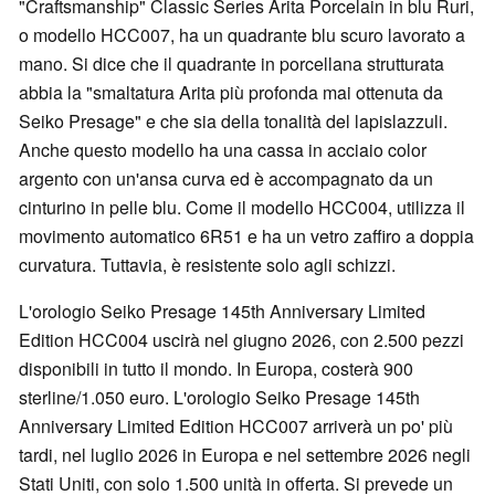
"Craftsmanship" Classic Series Arita Porcelain in blu Ruri,
o modello HCC007, ha un quadrante blu scuro lavorato a
mano. Si dice che il quadrante in porcellana strutturata
abbia la "smaltatura Arita più profonda mai ottenuta da
Seiko Presage" e che sia della tonalità del lapislazzuli.
Anche questo modello ha una cassa in acciaio color
argento con un'ansa curva ed è accompagnato da un
cinturino in pelle blu. Come il modello HCC004, utilizza il
movimento automatico 6R51 e ha un vetro zaffiro a doppia
curvatura. Tuttavia, è resistente solo agli schizzi.
L'orologio Seiko Presage 145th Anniversary Limited
Edition HCC004 uscirà nel giugno 2026, con 2.500 pezzi
disponibili in tutto il mondo. In Europa, costerà 900
sterline/1.050 euro. L'orologio Seiko Presage 145th
Anniversary Limited Edition HCC007 arriverà un po' più
tardi, nel luglio 2026 in Europa e nel settembre 2026 negli
Stati Uniti, con solo 1.500 unità in offerta. Si prevede un