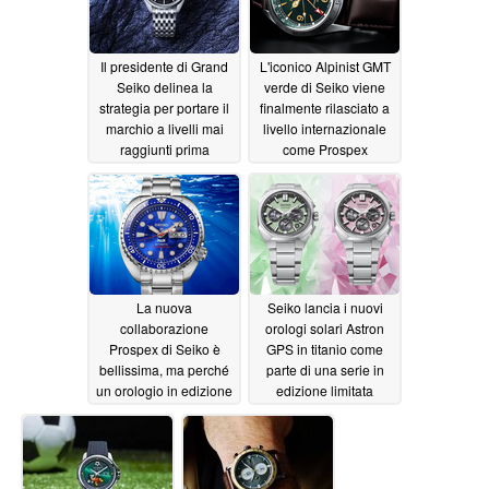
Il presidente di Grand
L'iconico Alpinist GMT
Seiko delinea la
verde di Seiko viene
strategia per portare il
finalmente rilasciato a
marchio a livelli mai
livello internazionale
raggiunti prima
come Prospex
HBC007
06/11/2026
06/10/2026
La nuova
Seiko lancia i nuovi
collaborazione
orologi solari Astron
Prospex di Seiko è
GPS in titanio come
bellissima, ma perché
parte di una serie in
un orologio in edizione
edizione limitata
limitata da 750 dollari
06/02/2026
utilizza un movimento
economico?
06/05/2026