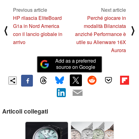
Previous article
Next article
HP rilascia EliteBoard
Perché giocare in
G1a in Nord America
modalità Bilanciata
⟨
⟩
con il lancio globale in
anziché Performance è
arrivo
utile su Alienware 16X
Aurora
Add as a preferred
source on Google
Articoli collegati