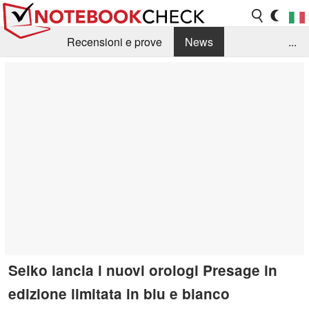
Recensioni e prove
News
...
Raccolta di recensioni
Info Techniche / Tips
Guida agli acquisti
Search
Contact
Seiko lancia i nuovi orologi Presage in
edizione limitata in blu e bianco