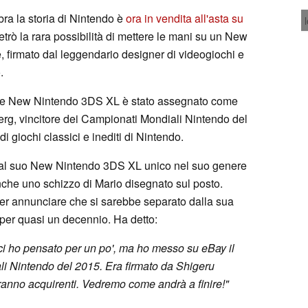
ra la storia di Nintendo è
ora in vendita all'asta su
 retrò la rara possibilità di mettere le mani su un New
firmato dal leggendario designer di videogiochi e
.
olare New Nintendo 3DS XL è stato assegnato come
g, vincitore dei Campionati Mondiali Nintendo del
i giochi classici e inediti di Nintendo.
 dal suo New Nintendo 3DS XL unico nel suo genere
che uno schizzo di Mario disegnato sul posto.
per annunciare che si sarebbe separato dalla sua
per quasi un decennio. Ha detto:
ci ho pensato per un po', ma ho messo su eBay il
i Nintendo del 2015. Era firmato da Shigeru
ranno acquirenti. Vedremo come andrà a finire!"