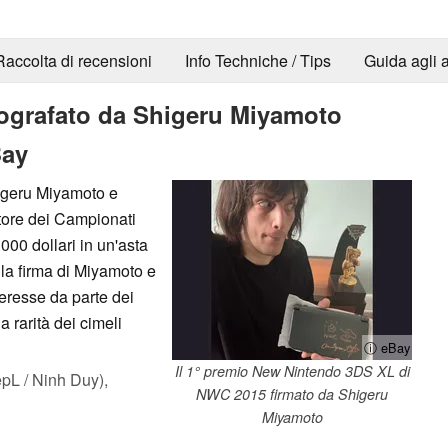
Raccolta di recensioni
Info Techniche / Tips
Guida agli a
ografato da Shigeru Miyamoto
Bay
igeru Miyamoto e
tore dei Campionati
000 dollari in un'asta
 la firma di Miyamoto e
teresse da parte dei
a rarità dei cimeli
ⓘ eBay
Il 1° premio New Nintendo 3DS XL di
L / Ninh Duy),
NWC 2015 firmato da Shigeru
Miyamoto