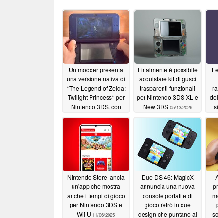
Un modder presenta
Finalmente è possibile
Le
una versione nativa di
acquistare kit di gusci
*The Legend of Zelda:
trasparenti funzionali
ra
Twilight Princess* per
per Nintendo 3DS XL e
dol
Nintendo 3DS, con
New 3DS
s
05/13/2026
supporto previsto per il
Ma
3D stereoscopico
pe
07/12/2026
Nintendo Store lancia
Due DS 46: MagicX
A
un'app che mostra
annuncia una nuova
pr
anche i tempi di gioco
console portatile di
mo
per Nintendo 3DS e
gioco retrò in due
Wii U
design che puntano al
sc
11/06/2025