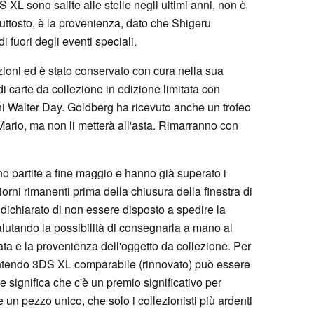
L sono salite alle stelle negli ultimi anni, non è
uttosto, è la provenienza, dato che Shigeru
 fuori degli eventi speciali.
zioni ed è stato conservato con cura nella sua
i carte da collezione in edizione limitata con
chi Walter Day. Goldberg ha ricevuto anche un trofeo
Mario, ma non li metterà all'asta. Rimarranno con
no partite a fine maggio e hanno già superato i
iorni rimanenti prima della chiusura della finestra di
a dichiarato di non essere disposto a spedire la
valutando la possibilità di consegnarla a mano al
ata e la provenienza dell'oggetto da collezione. Per
ntendo 3DS XL comparabile (rinnovato) può essere
che significa che c'è un premio significativo per
un pezzo unico, che solo i collezionisti più ardenti