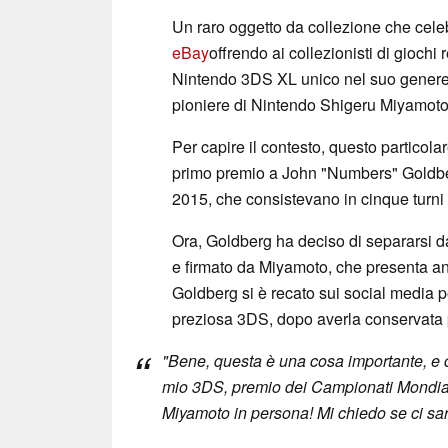
Un raro oggetto da collezione che celeb
eBay
offrendo ai collezionisti di giochi
Nintendo 3DS XL unico nel suo genere, 
pioniere di Nintendo Shigeru Miyamoto
Per capire il contesto, questo partic
primo premio a John "Numbers" Goldber
2015, che consistevano in cinque turni d
Ora, Goldberg ha deciso di separarsi
e firmato da Miyamoto, che presenta an
Goldberg si è recato sui social media 
preziosa 3DS, dopo averla conservata 
"Bene, questa è una cosa importante, e 
mio 3DS, premio dei Campionati Mondial
Miyamoto in persona! Mi chiedo se ci sa