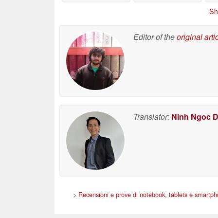
90% alla compatibilità
100
Sh
con l'emulazione di
gio
Nintendo 3DS
e 
11/02/2025
s
Editor of the
original arti
Translator:
Ninh Ngoc 
>
Recensioni e prove di notebook, tablets e smartp