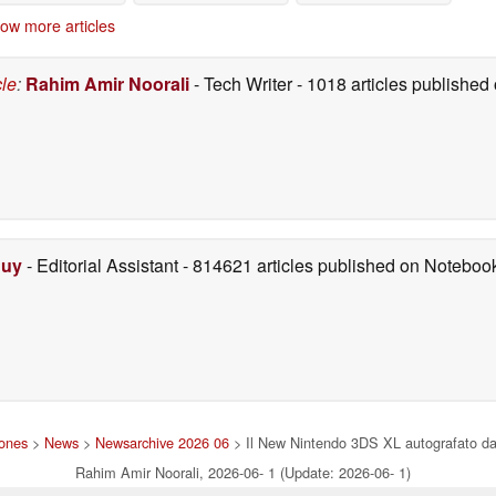
 dollari che emula i
mostrato in un nuovo
famiglia 3DS al seguito
ow more articles
chi per Nintendo DS
brevetto
10/17/2025
09/07/2025
Nintendo 3DS con il
upporto dello stilo
cle
:
Rahim Amir Noorali
- Tech Writer
- 1018 articles publishe
10/19/2025
Duy
- Editorial Assistant
- 814621 articles published on Notebo
hones
>
News
>
Newsarchive 2026 06
> Il New Nintendo 3DS XL autografato da 
Rahim Amir Noorali, 2026-06- 1 (Update: 2026-06- 1)