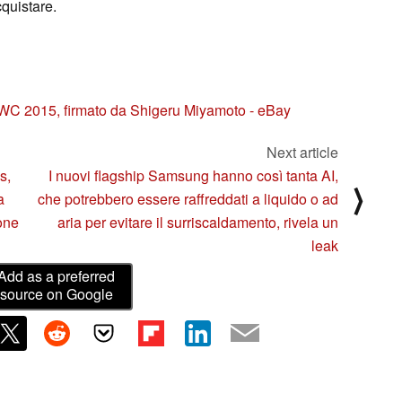
cquistare.
C 2015, firmato da Shigeru Miyamoto - eBay
Next article
s,
I nuovi flagship Samsung hanno così tanta AI,
⟩
a
che potrebbero essere raffreddati a liquido o ad
ione
aria per evitare il surriscaldamento, rivela un
leak
Add as a preferred
source on Google