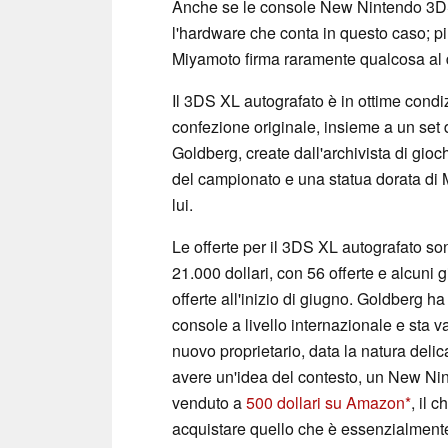
Anche se le console New Nintendo 3DS X
l'hardware che conta in questo caso; pi
Miyamoto firma raramente qualcosa al di
Il 3DS XL autografato è in ottime condi
confezione originale, insieme a un set d
Goldberg, create dall'archivista di gio
del campionato e una statua dorata di 
lui.
Le offerte per il 3DS XL autografato so
21.000 dollari, con 56 offerte e alcuni g
offerte all'inizio di giugno. Goldberg h
console a livello internazionale e sta 
nuovo proprietario, data la natura delic
avere un'idea del contesto, un New Ni
venduto a
500 dollari su Amazon
, il 
acquistare quello che è essenzialmente 