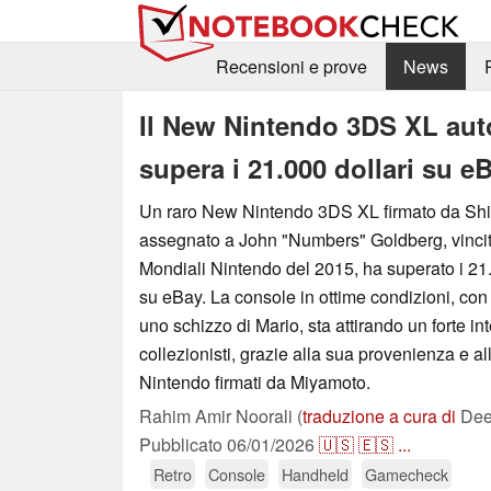
Recensioni e prove
News
Il New Nintendo 3DS XL aut
supera i 21.000 dollari su e
Un raro New Nintendo 3DS XL firmato da Sh
assegnato a John "Numbers" Goldberg, vinci
Mondiali Nintendo del 2015, ha superato i 21.
su eBay. La console in ottime condizioni, con
uno schizzo di Mario, sta attirando un forte in
collezionisti, grazie alla sua provenienza e all
Nintendo firmati da Miyamoto.
Rahim Amir Noorali (
traduzione a cura di
Deep
Pubblicato
06/01/2026
🇺🇸
🇪🇸
...
Retro
Console
Handheld
Gamecheck