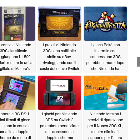
 console Nintendo
I prezzi di Nintendo
Il gioco Pokémon
3DS classificate
3DS sono saliti alle
interrotto con
ggiungono i 1.500
stelle su eBay,
connessione 3DS
lari, mentre le unità
rivaleggiando con il
potrebbe tornare dopo
igillate di Majora's
costo del nuovo Switch
che Nintendo ha
sk suscitano timori
2
depositato il nuovo
01/01/2026
r la sicurezza delle
marchio
11/25/2025
batterie
01/10/2026
nbernic RG DS: i
I giochi per Nintendo
Nintendo termina i
imi filmati di gioco
3DS su Switch 2
servizi di riparazione
strano la console
potrebbero beneficiare
per il Nuovo 2DS XL,
portatile a doppio
dell'accessorio a
mentre elimina il
hermo da meno di
doppio schermo
supporto per l'intera