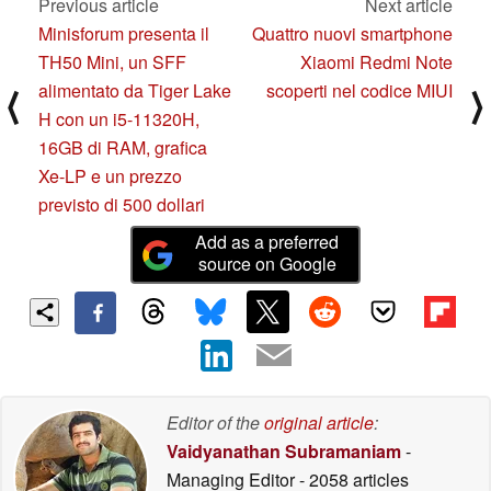
Previous article
Next article
Minisforum presenta il
Quattro nuovi smartphone
TH50 Mini, un SFF
Xiaomi Redmi Note
alimentato da Tiger Lake
scoperti nel codice MIUI
⟨
⟩
H con un i5-11320H,
16GB di RAM, grafica
Xe-LP e un prezzo
previsto di 500 dollari
Add as a preferred
source on Google
Editor of the
original article
:
Vaidyanathan Subramaniam
-
Managing Editor
- 2058 articles