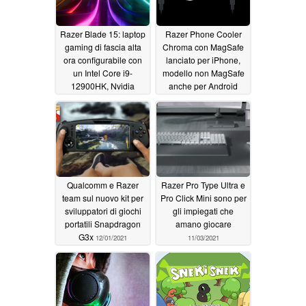
Razer Blade 15: laptop
Razer Phone Cooler
gaming di fascia alta
Chroma con MagSafe
ora configurabile con
lanciato per iPhone,
un Intel Core i9-
modello non MagSafe
12900HK, Nvidia
anche per Android
GeForce RTX 3080 Ti
12/08/2021
e uno schermo 4K
144Hz
01/05/2022
Qualcomm e Razer
Razer Pro Type Ultra e
team sul nuovo kit per
Pro Click Mini sono per
sviluppatori di giochi
gli impiegati che
portatili Snapdragon
amano giocare
G3x
12/01/2021
11/03/2021