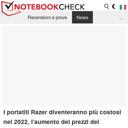
Recensioni e prove
News
...
Raccolta di recensioni
Info Techniche / Tips
Guida agli acquisti
Search
Contact
I portatili Razer diventeranno più costosi
nel 2022, l'aumento dei prezzi dei