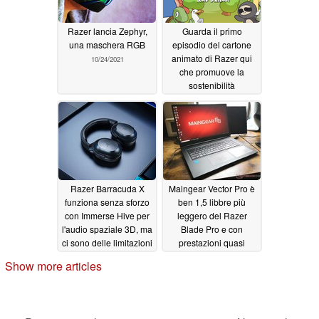
Razer lancia Zephyr,
Guarda il primo
una maschera RGB
episodio del cartone
animato di Razer qui
10/24/2021
che promuove la
sostenibilità
ambientale, perché no
09/29/2021
Razer Barracuda X
Maingear Vector Pro è
funziona senza sforzo
ben 1,5 libbre più
con Immerse Hive per
leggero del Razer
l'audio spaziale 3D, ma
Blade Pro e con
ci sono delle limitazioni
prestazioni quasi
identiche
09/13/2021
09/12/2021
Show more articles