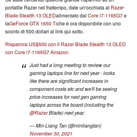
portatile Razer nel frattempo, date un'occhiata al
Razer
Blade Stealth 13 OLED
alimentato dal
Core i7-1165G7
e
la
GeForce GTX 1650 Ti
che è ora disponibile con uno
sconto di 500 dollari al link qui sotto.
Risparmia US$500 con il Razer Blade Stealth 13 OLED
con Core i7-1165G7 Amazon
Just had a long meeting to review our
gaming laptops line for next year - looks
like there are significant increases in
component costs etc and we'll be seeing
price increases for next gen gaming
laptops across the board (including the
@Razer
Blade) next year.
— Min-Liang Tan (@minliangtan)
November 30, 2021