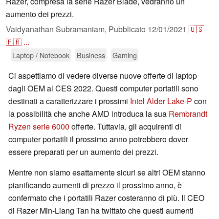
Razer, compresa la serie Razer Blade, vedranno un
aumento dei prezzi.
Vaidyanathan Subramaniam,
Pubblicato
12/01/2021
🇺🇸
🇫🇷
...
Laptop / Notebook
Business
Gaming
Ci aspettiamo di vedere diverse nuove offerte di laptop
dagli OEM al CES 2022. Questi computer portatili sono
destinati a caratterizzare i prossimi
Intel Alder Lake-P
con
la possibilità che anche AMD introduca la sua
Rembrandt
Ryzen serie 6000
offerte. Tuttavia, gli acquirenti di
computer portatili il prossimo anno potrebbero dover
essere preparati per un aumento dei prezzi.
Mentre non siamo esattamente sicuri se altri OEM stanno
pianificando aumenti di prezzo il prossimo anno, è
confermato che i portatili Razer costeranno di più. Il CEO
di Razer Min-Liang Tan ha twittato che questi aumenti