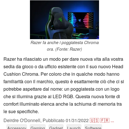
Razer fa anche i poggiatesta Chroma
ora. (Fonte: Razer)
Razer ha rilasciato un modo per dare nuova vita alla vostra
sedia da gioco o da ufficio esistente con il suo nuovo Head
Cushion Chroma. Per coloro che in qualche modo hanno
familiarità con il marchio, questo è esattamente ciò che ci si
potrebbe aspettare dal nome: un poggiatesta con un logo
che si illumina grazie ai LED RGB. Questa nuova fonte di
comfort illuminato elenca anche la schiuma di memoria tra
le sue specifiche.
Deirdre O'Donnell,
Pubblicato
01/31/2022
🇺🇸
🇫🇷
...
Accessory
Gaming
Gadget
Launch
Software