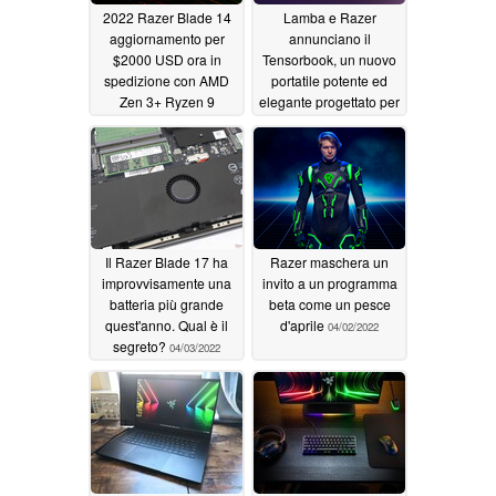
2022 Razer Blade 14
Lamba e Razer
aggiornamento per
annunciano il
$2000 USD ora in
Tensorbook, un nuovo
spedizione con AMD
portatile potente ed
Zen 3+ Ryzen 9
elegante progettato per
6900HX CPU
l'apprendimento
04/29/2022
automatico
04/13/2022
Il Razer Blade 17 ha
Razer maschera un
improvvisamente una
invito a un programma
batteria più grande
beta come un pesce
quest'anno. Qual è il
d'aprile
04/02/2022
segreto?
04/03/2022