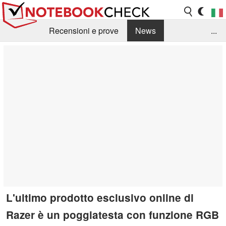
Recensioni e prove
News
...
Raccolta di recensioni
Info Techniche / Tips
Guida agli acquisti
Search
Contact
L'ultimo prodotto esclusivo online di
Razer è un poggiatesta con funzione RGB