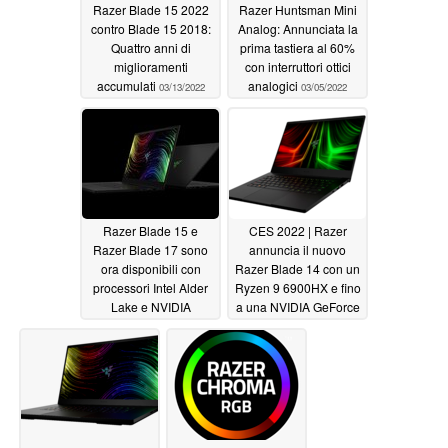
Razer Blade 15 2022
Razer Huntsman Mini
contro Blade 15 2018:
Analog: Annunciata la
Quattro anni di
prima tastiera al 60%
miglioramenti
con interruttori ottici
accumulati
analogici
03/13/2022
03/05/2022
Razer Blade 15 e
CES 2022 | Razer
Razer Blade 17 sono
annuncia il nuovo
ora disponibili con
Razer Blade 14 con un
processori Intel Alder
Ryzen 9 6900HX e fino
Lake e NVIDIA
a una NVIDIA GeForce
GeForce RTX 3080 Ti
RTX 3080 Ti
01/06/2022
01/27/2022