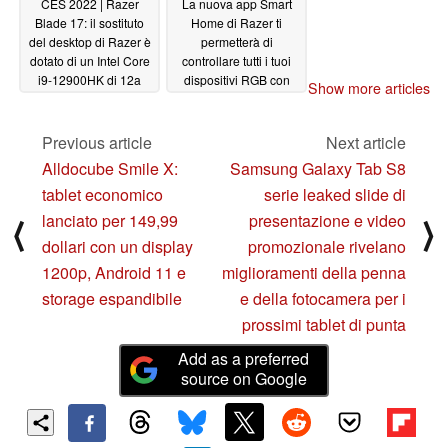
CES 2022 | Razer
La nuova app Smart
Blade 17: il sostituto
Home di Razer ti
del desktop di Razer è
permetterà di
dotato di un Intel Core
controllare tutti i tuoi
i9-12900HK di 12a
dispositivi RGB con
Show more articles
generazione, 64GB di
uno smartphone
RAM DDR5 e una
01/05/2022
NVIDIA GeForce RTX
Previous article
Next article
3080 Ti
01/06/2022
Alldocube Smile X:
Samsung Galaxy Tab S8
tablet economico
serie leaked slide di
lanciato per 149,99
presentazione e video
⟨
⟩
dollari con un display
promozionale rivelano
1200p, Android 11 e
miglioramenti della penna
storage espandibile
e della fotocamera per i
prossimi tablet di punta
Add as a preferred
source on Google