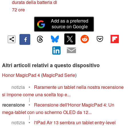
durata della batteria di
72 ore
Add as a preferred
source on Google
Altri articoli relativi a questo dispositivo
Honor MagicPad 4
(
MagicPad Serie
)
notizia
•
Raramente un tablet nella nostra recensione
si impone come una scelta top e...
|
recensione
•
Recensione dell'Honor MagicPad 4: Un
mega-tablet con uno schermo OLED da 12...
|
notizia
•
l'iPad Air 13 sembra un tablet entry-level