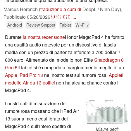
l'impressionante qualità audio non è una sorpresa.
Marcus Herbrich (
traduzione a cura di
DeepL / Ninh Duy),
Pubblicato
05/26/2026
🇺🇸
🇩🇪
...
Android
Review Snippet
Tablet
Wi-Fi 7
Durante
la nostra recensione
Honor MagicPad 4 ha fornito
una qualità audio notevole per un dispositivo di fascia
media con un prezzo di partenza inferiore a 700 dollari /
600 euro. Alimentato dal modello non Elite
Snapdragon 8
Gen 5
il tablet si è comportato marginalmente meglio di un
Apple iPad Pro 13
nel nostro test sul rumore rosa.
Appleil
modello Air da 13 pollici
non ha alcuna chance contro il
MagicPad 4.
I nostri dati di misurazione del
rumore rosa mostrano che l'iPad Air
13 suona meno equilibrato del
MagicPad 4 sull'intero spettro di
Misure degli