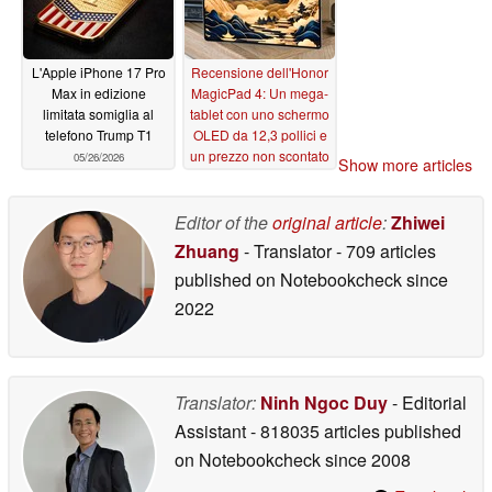
L'Apple iPhone 17 Pro
Recensione dell'Honor
Max in edizione
MagicPad 4: Un mega-
limitata somiglia al
tablet con uno schermo
telefono Trump T1
OLED da 12,3 pollici e
un prezzo non scontato
05/26/2026
Show more articles
05/25/2026
Editor of the
original article
:
Zhiwei
Zhuang
- Translator
- 709 articles
published on Notebookcheck
since
2022
Translator:
Ninh Ngoc Duy
- Editorial
Assistant
- 818035 articles published
on Notebookcheck
since 2008