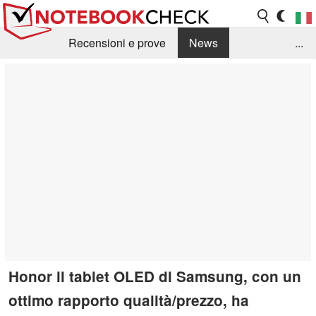
Recensioni e prove
News
...
Raccolta di recensioni
Info Techniche / Tips
Guida agli acquisti
Search
Contact
Honor il tablet OLED di Samsung, con un
ottimo rapporto qualità/prezzo, ha