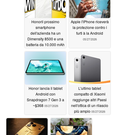
Honoril prossimo
Apple l'iPhone riceverà
smartphone
la protezione contro i
dell'azienda ha un
furti à la Android
Dimensity 8500 e una
05/27/2026
batteria da 10.000 mAh
05/28/2026
Honor lancia il tablet
L'ultimo tablet
Android con
compatto di Xiaomi
Snapdragon 7 Gen 3 a
raggiunge altri Paesi
~$368
nell'ottica di un rilascio
05/27/2026
più ampio
05/27/2026