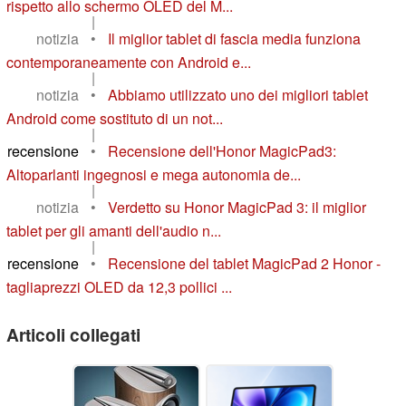
rispetto allo schermo OLED del M...
|
notizia
•
Il miglior tablet di fascia media funziona
contemporaneamente con Android e...
|
notizia
•
Abbiamo utilizzato uno dei migliori tablet
Android come sostituto di un not...
|
recensione
•
Recensione dell'Honor MagicPad3:
Altoparlanti ingegnosi e mega autonomia de...
|
notizia
•
Verdetto su Honor MagicPad 3: il miglior
tablet per gli amanti dell'audio n...
|
recensione
•
Recensione del tablet MagicPad 2 Honor -
tagliaprezzi OLED da 12,3 pollici ...
Articoli collegati