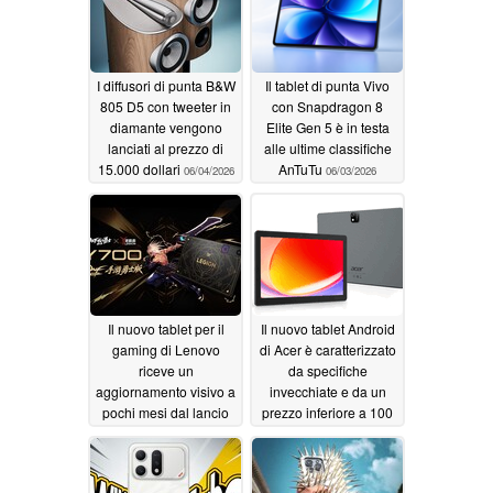
I diffusori di punta B&W
Il tablet di punta Vivo
805 D5 con tweeter in
con Snapdragon 8
diamante vengono
Elite Gen 5 è in testa
lanciati al prezzo di
alle ultime classifiche
15.000 dollari
AnTuTu
06/04/2026
06/03/2026
Il nuovo tablet per il
Il nuovo tablet Android
gaming di Lenovo
di Acer è caratterizzato
riceve un
da specifiche
aggiornamento visivo a
invecchiate e da un
pochi mesi dal lancio
prezzo inferiore a 100
dollari
05/31/2026
05/31/2026