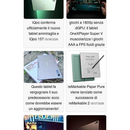
all'avanguardia nel
settore
05/12/2026
iQoo conferma
giochi a 1800p senza
ufficialmente il nuovo
dGPU: Il tablet
tablet ammiraglia e
OneXPlayer Super V
iQoo 15T
muscolarizza i giochi
05/08/2026
AAA a FPS fluidi grazie
a Intel Panther Lake
05/07/2026
Questo tablet fa
reMarkable Paper Pure
vergognare il suo
viene lanciato come
predecessore: ecco
successore di
come dovrebbe essere
reMarkable 2
05/07/2026
un aggiornamento!
05/07/2026