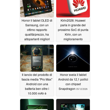
Honor il tablet OLED di
Kirin2026: Huawei
Samsung, con un
parla in grande del
ottimo rapporto
prossimo SoC di punta
qualità/prezzo, ha
Kirin, con un
altoparlanti migliori
miglioramento
persino di iPad Pro 13
dell'efficienza
energetica del 41%
05/26/2026
05/25/2026
Il lancio del prodotto di
Honor svela il tablet
fascia media "Pro Max"
Android da 12,1 pollici
Android con una
con chipset
batteria ben oltre i
Snapdragon
05/12/2026
10.000 mAh è
imminente; si parla di
una tecnologia
cellulare