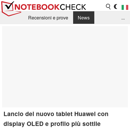
Recensioni e prove
News
...
Raccolta di recensioni
Info Techniche / Tips
Guida agli acquisti
Search
Contact
Lancio del nuovo tablet Huawei con
display OLED e profilo più sottile