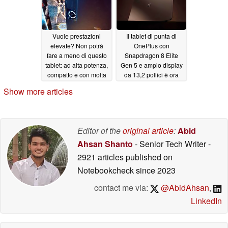
Vuole prestazioni
Il tablet di punta di
elevate? Non potrà
OnePlus con
fare a meno di questo
Snapdragon 8 Elite
tablet: ad alta potenza,
Gen 5 e ampio display
compatto e con molta
da 13,2 pollici è ora
RAM, nonostante la
disponibile in India
Show more articles
crisi della memoria
05/06/2026
05/06/2026
Editor of the
original article
:
Abid
Ahsan Shanto
- Senior Tech Writer
-
2921 articles published on
Notebookcheck
since 2023
contact me via:
@AbidAhsan
,
LinkedIn