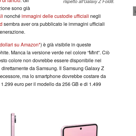
o di lancio
. Gli
rispetto all'Galaxy Z Fold8.
ione sono già
li
nonché
immagini delle custodie ufficiali
negli
id
sembra aver ora pubblicato le immagini ufficiali
 generazione.
dollari su Amazon
) è già visibile in queste
hite. Manca la versione verde nel colore “Mint”. Ciò
esto colore non dovrebbe essere disponibile nei
e direttamente da Samsung. Il Samsung Galaxy Z
edecessore, ma lo smartphone dovrebbe costare da
i 1.299 euro per il modello da 256 GB e di 1.499