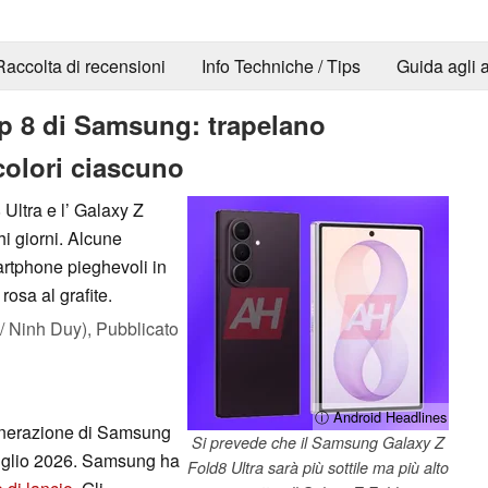
Raccolta di recensioni
Info Techniche / Tips
Guida agli a
lip 8 di Samsung: trapelano
colori ciascuno
Ultra e l’ Galaxy Z
hi giorni. Alcune
artphone pieghevoli in
rosa al grafite.
 Ninh Duy),
Pubblicato
ⓘ Android Headlines
enerazione di Samsung
Si prevede che il Samsung Galaxy Z
 luglio 2026. Samsung ha
Fold8 Ultra sarà più sottile ma più alto