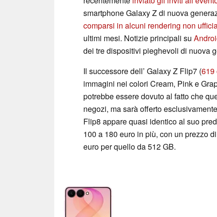
recentemente
inviato gli inviti all’event
smartphone Galaxy Z di nuova generaz
comparsi in alcuni rendering non ufficia
ultimi mesi. Notizie principali su
Andro
dei tre dispositivi pieghevoli di nuova
Il successore dell’ Galaxy Z Flip7 (
619 
immagini nei colori Cream, Pink e Grap
potrebbe essere dovuto al fatto che qu
negozi, ma sarà offerto esclusivament
Flip8 appare quasi identico al suo pr
100 a 180 euro in più, con un prezzo d
euro per quello da 512 GB.