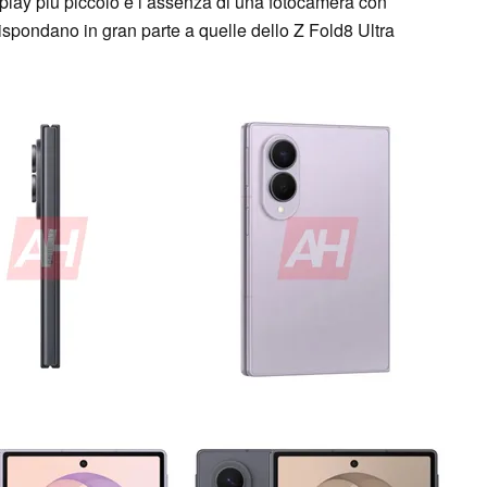
display più piccolo e l’assenza di una fotocamera con
rrispondano in gran parte a quelle dello Z Fold8 Ultra