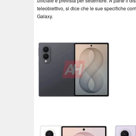
ufficiale è prevista per settembre. A parte il 
teleobiettivo, si dice che le sue specifiche co
Galaxy.