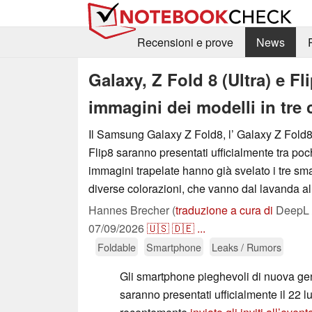
Recensioni e prove
News
Galaxy, Z Fold 8 (Ultra) e F
immagini dei modelli in tre 
Il Samsung Galaxy Z Fold8, l’ Galaxy Z Fold8 
Flip8 saranno presentati ufficialmente tra poc
immagini trapelate hanno già svelato i tre sm
diverse colorazioni, che vanno dal lavanda al 
Hannes Brecher (
traduzione a cura di
DeepL /
07/09/2026
🇺🇸
🇩🇪
...
Foldable
Smartphone
Leaks / Rumors
Gli smartphone pieghevoli di nuova g
saranno presentati ufficialmente il 22