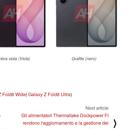
bra viola (Viola)
Grafite (nero)
Z Fold8 Wide
|
Galaxy Z Fold8 Ultra
)
Next article
e
Gli alimentatori Thermaltake Dockpower FI
⟩
rendono l'aggiornamento e la gestione dei