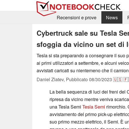
Recensioni e prove
News
Cybertruck sale su Tesla Se
sfoggia da vicino un set di l
Tesla si sta preparando a consegnare il suo pr
ai primi utilizzatori a settembre, e alcuni veic
avvistati caricati su nientemeno che il camio
Daniel Zlatev,
Pubblicato
08/30/2023
🇺🇸
🇫
La bella sequenza di luci dei freni del 
ripresa da vicino mentre veniva scari
una Tesla Semi
Tesla Semi
rimorchio. 
avvistamento del primo pick-up elettrico
suo primo mezzo elettrico, il Semi. È u