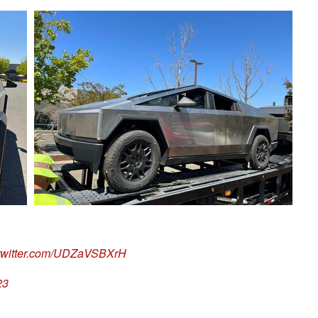
.twitter.com/UDZaVSBXrH
23