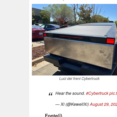
Luci dei freni Cybertruck
Hear the sound.
#Cybertruck
pic
— Xi (@KewellXi)
August 29, 20
Fonte(i)