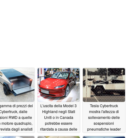
gamma di prezzi dei
L'uscita della Model 3
Tesla Cybertruck
Cybertruck, dalle
Highland negli Stati
mostra l'altezza di
sioni RWD a quelle
Uniti o in Canada
sollevamento delle
 motore quadruplo,
potrebbe essere
sospensioni
revista dagli analisti
ritardata a causa delle
pneumatiche leader
insieme alla loro
"differenze" dell'HW4 e
della categoria nelle