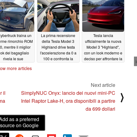
autonomia e
dei crash test
ultime foto spia,
09/07/2023
elerazione
confermando le
09/07/2023
dichiarazioni di
massima altezza da
terra
09/06/2023
Cybertruck traina un
La prima recensione
Tesla lancia
rme rimorchio ROM
della Tesla Model 3
ufficialmente la nuova
0, mentre il miglior
Highland drive testa
Model 3 "Highland",
ook del bagagliaio
l'accelerazione da 0 a
con un look moderno e
rivela le sue
100 e confronta la
deciso per affrontare la
dimensioni reali
rumorosità
concorrenza EV in via
ow more articles
dell'abitacolo
di maturazione
09/03/2023
09/02/2023
09/01/2023
Next article
 il
SimplyNUC Onyx: lancio dei nuovi mini-PC
⟩
rma
Intel Raptor Lake-H, ora disponibili a partire
da 699 dollari
Add as a preferred
source on Google