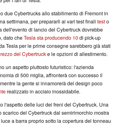
per i fan di Tesla.
o due Cybertrucks allo stabilimento di Fremont in
a settimana, per prepararli ai vari test finali
test
o
ta dell'evento di lancio del Cybertruck dovrebbe
o, dato che
Tesla sta producendo 10
di pick-up
lti da Tesla per le prime consegne sarebbero già stati
rezzo del Cybertruck
e le opzioni di allestimento.
nno un aspetto piuttosto futuristico: l'azienda
nomia di 500 miglia, affronterà con successo il
, mentre la gente si innamorerà del design poco
nte
realizzato in acciaio inossidabile.
o l'aspetto delle luci dei freni del Cybertruck. Una
 lo scarico del Cybertruck dal semirimorchio mostra
 luce a barra proprio sotto la copertura del tonneau