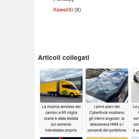
KewellXi
(X)
Articoli collegati
La ricarica wireless dei
I primi piani del
La 
camion a 65 miglia
Cybertruck mostrano
orarie è stata testata
gli interni angolari, la
ver
sul cemento
telecamera HW4 e i
con
interstatale proprio
comandi del portellone
è p
mentre DHL elogia
posteriore e del