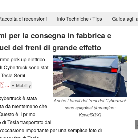
Raccolta di recensioni
Info Techniche / Tips
Guida agli a
mi per la consegna in fabbrica e
uci dei freni di grande effetto
imo pick-up elettrico
oli Cybertruck sono stati
n Tesla Semi.
🇷
...
E-Mobility
Cybertruck è stata
Anche i fanali dei freni del Cybertruck
cata da nientemeno che
sono spigolosi (immagine:
Questo è il primo
KewellXi/X)
 di Tesla trasportato dal
n'occasione importante per una semplice foto di