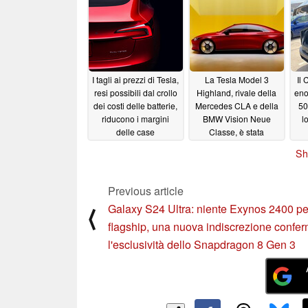
l'autonomia di Tesla
tonneau
09/11/2023
Semi
acc
12/04/2025
I tagli ai prezzi di Tesla,
La Tesla Model 3
Il 
resi possibili dal crollo
Highland, rivale della
eno
dei costi delle batterie,
Mercedes CLA e della
50
riducono i margini
BMW Vision Neue
l
delle case
Classe, è stata
automobilistiche e gli
presentata con
Sh
stipendi degli operai
specifiche migliori ma
con una data di uscita
09/05/2023
più lontana
09/04/2023
Previous article
Galaxy S24 Ultra: niente Exynos 2400 per
⟨
flagship, una nuova indiscrezione confe
l'esclusività dello Snapdragon 8 Gen 3