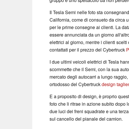
gruppo e uno spettacolo da non perdere 
Il Tesla Semi nelle foto sta consegnand
California, come di consueto da circa un
per le prime consegne ai clienti. La da
essere annunciata da un giorno all'altr
elettrici al giorno, mentre i clienti sce
contattati per il prezzo del Cybertruck
P
I due ultimi veicoli elettrici di Tesla ha
scommette che il Semi, con la sua auto
mercato degli autocarri a lungo raggio
ortodosso del Cybertruck
design taglie
E a proposito di design, è proprio quest
foto che li ritrae in azione subito dopo
due luci dei freni squadrate e una terza
sul cancello del pianale del camion.