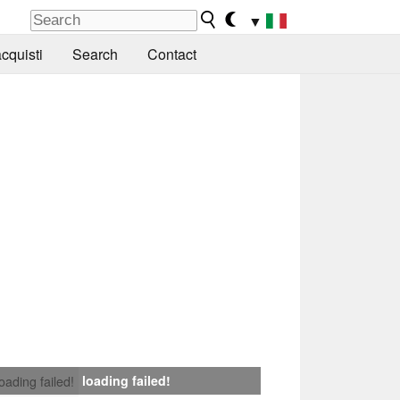
▼
cquisti
Search
Contact
loading failed!
loading failed!