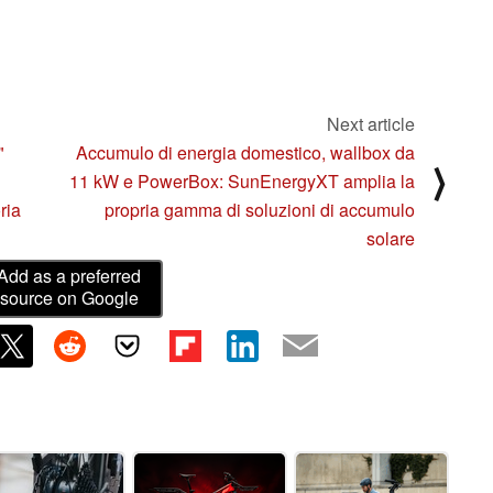
Next article
"
Accumulo di energia domestico, wallbox da
⟩
11 kW e PowerBox: SunEnergyXT amplia la
ria
propria gamma di soluzioni di accumulo
solare
Add as a preferred
source on Google