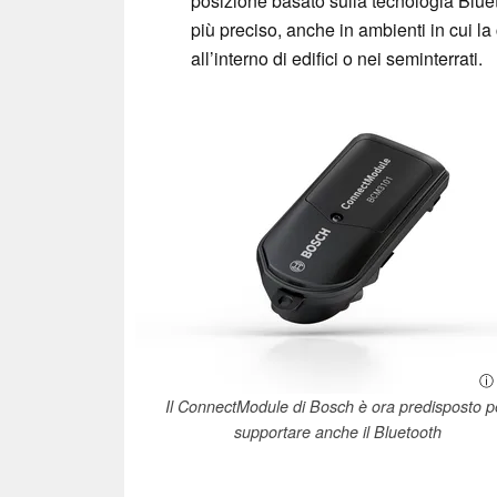
posizione basato sulla tecnologia Blu
più preciso, anche in ambienti in cui 
all’interno di edifici o nei seminterrati.
ⓘ 
Il ConnectModule di Bosch è ora predisposto p
supportare anche il Bluetooth