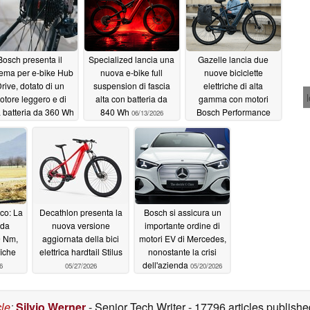
Bosch presenta il
Specialized lancia una
Gazelle lancia due
tema per e-bike Hub
nuova e-bike full
nuove biciclette
rive, dotato di un
suspension di fascia
elettriche di alta
otore leggero e di
alta con batteria da
gamma con motori
 batteria da 360 Wh
840 Wh
Bosch Performance
06/13/2026
Line Sport
06/19/2026
06/10/2026
co: La
Decathlon presenta la
Bosch si assicura un
 da
nuova versione
importante ordine di
0 Nm,
aggiornata della bici
motori EV di Mercedes,
iche
elettrica hardtail Stilus
nonostante la crisi
dell'azienda
6
05/27/2026
05/20/2026
cle
:
Silvio Werner
- Senior Tech Writer
- 17796 articles publis