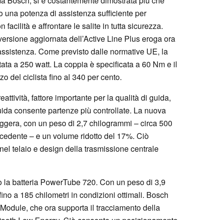
ma Bosch, si è costantemente dimostrata più che
do una potenza di assistenza sufficiente per
facilità e affrontare le salite in tutta sicurezza.
 versione aggiornata dell’Active Line Plus eroga ora
assistenza. Come previsto dalle normative UE, la
ata a 250 watt. La coppia è specificata a 60 Nm e il
zo del ciclista fino al 340 per cento.
ttività, fattore importante per la qualità di guida,
uida consente partenze più controllate. La nuova
eggera, con un peso di 2,7 chilogrammi – circa 500
cedente – e un volume ridotto del 17%. Ciò
el telaio e design della trasmissione centrale
o la batteria PowerTube 720. Con un peso di 3,9
no a 185 chilometri in condizioni ottimali. Bosch
tModule, che ora supporta il tracciamento della