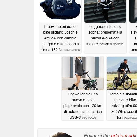
I nuovi motori per e-
Leggera e piuttosto
bike sfidano Bosch e
sobria: presentata la
sis
Amflow con cambio
nuova e-bike con
D
integrato e una coppia
motore Bosch
m
06/22/2026
fino a 150 Nm
una
06/27/2026
Engwe lancia una
Cambio automati
nuova e-bike
nuova e-bike
pieghevole con 120 km
trekking offre 9
di autonomia e ricarica
800Wh e specif
USB-C
forti
05/31/2026
05/31/202
Editor of the
original arti