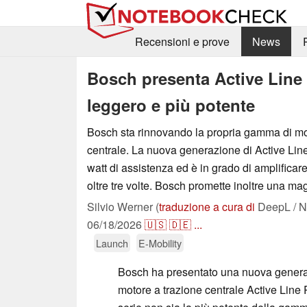
Recensioni e prove
News
Bosch presenta Active Line 
leggero e più potente
Bosch sta rinnovando la propria gamma di mot
centrale. La nuova generazione di Active Lin
watt di assistenza ed è in grado di amplificare 
oltre tre volte. Bosch promette inoltre una magg
Silvio Werner (
traduzione a cura di
DeepL / N
06/18/2026
🇺🇸
🇩🇪
...
Launch
E-Mobility
Bosch ha presentato una nuova genera
motore a trazione centrale Active Line