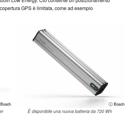
etooth Low Energy. Ciò consente un posizionamento
la copertura GPS è limitata, come ad esempio
Bosch
ⓘ Bosch
er
È disponibile una nuova batteria da 720 Wh