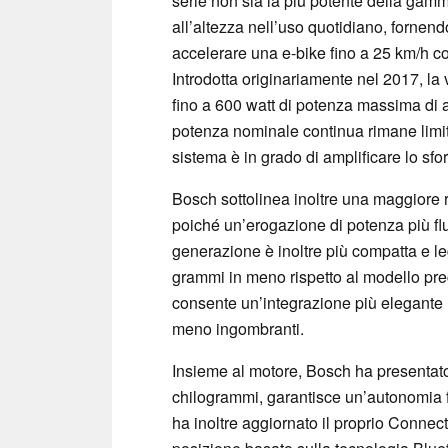
serie non sia la più potente della gam
all’altezza nell’uso quotidiano, fornen
accelerare una e-bike fino a 25 km/h con 
Introdotta originariamente nel 2017, la
fino a 600 watt di potenza massima di 
potenza nominale continua rimane limit
sistema è in grado di amplificare lo sfor
Bosch sottolinea inoltre una maggiore rea
poiché un’erogazione di potenza più fl
generazione è inoltre più compatta e l
grammi in meno rispetto al modello pre
consente un’integrazione più elegante n
meno ingombranti.
Insieme al motore, Bosch ha presentat
chilogrammi, garantisce un’autonomia fi
ha inoltre aggiornato il proprio Connec