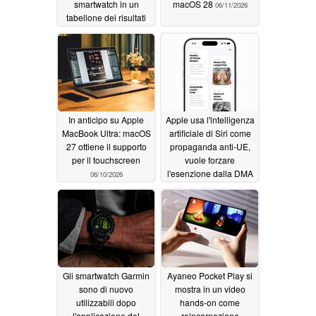
smartwatch in un
macOS 28
06/11/2026
tabellone dei risultati
della Coppa del
Mondo in tempo reale
06/15/2026
In anticipo su Apple
Apple usa l'intelligenza
MacBook Ultra: macOS
artificiale di Siri come
27 ottiene il supporto
propaganda anti-UE,
per il touchscreen
vuole forzare
l'esenzione dalla DMA
06/10/2026
06/09/2026
Gli smartwatch Garmin
Ayaneo Pocket Play si
sono di nuovo
mostra in un video
utilizzabili dopo
hands-on come
l'applicazione del
reincarnazione