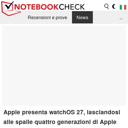
Recensioni e prove
News
...
Raccolta di recensioni
Info Techniche / Tips
Guida agli acquisti
Search
Contact
Apple presenta watchOS 27, lasciandosi
alle spalle quattro generazioni di Apple