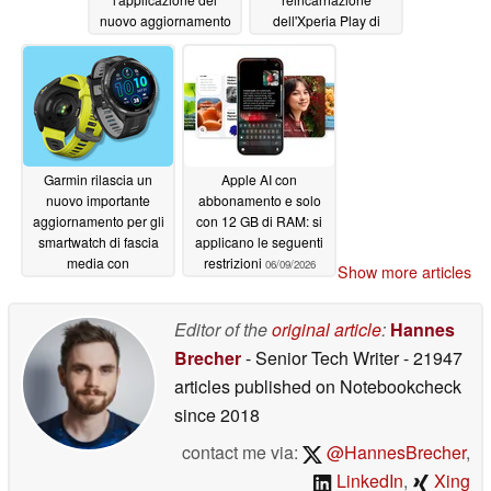
nuovo aggiornamento
dell'Xperia Play di
stabile
Sony
06/09/2026
06/09/2026
Garmin rilascia un
Apple AI con
nuovo importante
abbonamento e solo
aggiornamento per gli
con 12 GB di RAM: si
smartwatch di fascia
applicano le seguenti
media con
restrizioni
06/09/2026
Show more articles
miglioramenti per
l'attività e l'allenamento
Editor of the
original article
:
Hannes
06/09/2026
Brecher
- Senior Tech Writer
- 21947
articles published on Notebookcheck
since 2018
contact me via:
@HannesBrecher
,
LinkedIn
,
Xing