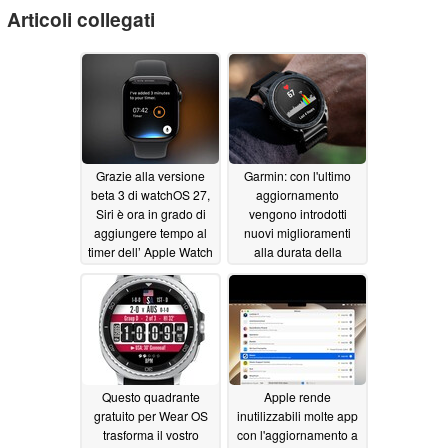
Articoli collegati
Grazie alla versione
Garmin: con l'ultimo
beta 3 di watchOS 27,
aggiornamento
Siri è ora in grado di
vengono introdotti
aggiungere tempo al
nuovi miglioramenti
timer dell’ Apple Watch
alla durata della
batteria per gli
07/09/2026
smartwatch di fascia
alta
06/15/2026
Questo quadrante
Apple rende
gratuito per Wear OS
inutilizzabili molte app
trasforma il vostro
con l'aggiornamento a