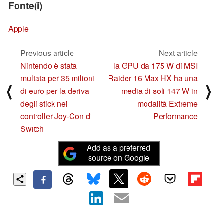
Fonte(i)
Apple
Previous article
Next article
Nintendo è stata
la GPU da 175 W di MSI
multata per 35 milioni
Raider 16 Max HX ha una
⟨
⟩
di euro per la deriva
media di soli 147 W in
degli stick nei
modalità Extreme
controller Joy-Con di
Performance
Switch
Add as a preferred
source on Google