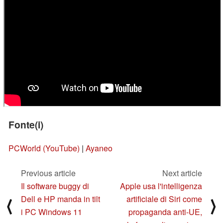
Fonte(i)
PCWorld (YouTube)
|
Ayaneo
Previous article
Next article
Il software buggy di
Apple usa l'intelligenza
Dell e HP manda in tilt
artificiale di Siri come
⟨
⟩
i PC Windows 11
propaganda anti-UE,