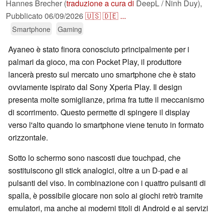
Hannes Brecher (
traduzione a cura di
DeepL / Ninh Duy),
Pubblicato
06/09/2026
🇺🇸
🇩🇪
...
Smartphone
Gaming
Ayaneo è stato finora conosciuto principalmente per i
palmari da gioco, ma con Pocket Play, il produttore
lancerà presto sul mercato uno smartphone che è stato
ovviamente ispirato dal Sony Xperia Play. Il design
presenta molte somiglianze, prima fra tutte il meccanismo
di scorrimento. Questo permette di spingere il display
verso l'alto quando lo smartphone viene tenuto in formato
orizzontale.
Sotto lo schermo sono nascosti due touchpad, che
sostituiscono gli stick analogici, oltre a un D-pad e ai
pulsanti del viso. In combinazione con i quattro pulsanti di
spalla, è possibile giocare non solo ai giochi retrò tramite
emulatori, ma anche ai moderni titoli di Android e ai servizi