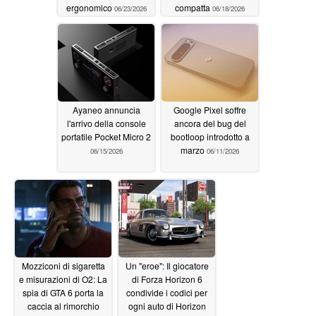
ergonomico
compatta
06/23/2026
06/18/2026
Ayaneo annuncia
Google Pixel soffre
l'arrivo della console
ancora del bug del
portatile Pocket Micro 2
bootloop introdotto a
marzo
06/15/2026
06/11/2026
Mozziconi di sigaretta
Un "eroe": Il giocatore
e misurazioni di O2: La
di Forza Horizon 6
spia di GTA 6 porta la
condivide i codici per
caccia al rimorchio
ogni auto di Horizon