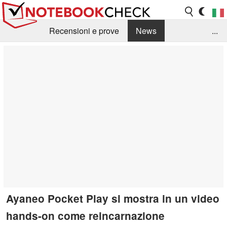
Recensioni e prove
News
...
Raccolta di recensioni
Info Techniche / Tips
Guida agli acquisti
Search
Contact
Ayaneo Pocket Play si mostra in un video
hands-on come reincarnazione