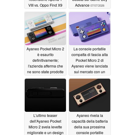
VIII vs. Oppo Find X9
Advance
07/07/2026
Ultra
07/12/2026
Ayaneo Pocket Micro 2
La console portatile
è esaurito
compatta di fascia alta
definitivamente;
Pocket Micro 2 di
l'azienda afferma che
Ayaneo viene lanciata
ne sono state prodotte
sul mercato con un
solo 100 unità
prezzo di partenza di
06/28/2026
239 dollari
06/27/2026
L'ultimo teaser
Ayaneo rivela la
dell'Ayaneo Pocket
capacità della batteria
Micro 2 svela levette
della sua prossima
migliorate e un design
console portatile