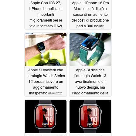
Apple Con iOS 27,
Apple L'iPhone 18 Pro
l’iPhone beneficia di
Max costerà di più a
importanti
causa di un aumento
miglioramenti per le
dei costi di produzione
foto in formato RAW
pari a 300 dollari
07/10/2026
07/10/2026
Apple Si vocifera che
Apple Si dice che
l’orologio Watch Series
l’orologio Watch 13
12 possa ricevere un
avrà finalmente un
aggiornamento
nuovo design, ma
inaspettato
l’aggiornamento della
07/04/2026
batteria rimane incerto
07/01/2026