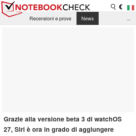
Recensioni e prove
News
...
Raccolta di recensioni
Info Techniche / Tips
Guida agli acquisti
Search
Contact
Grazie alla versione beta 3 di watchOS
27, Siri è ora in grado di aggiungere