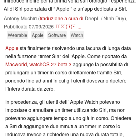
introduce inoltre per la prima volta sull’orologio l’esperienza
AI di Siri potenziata di “ Apple ” e un’app dedicata a Siri.
Antony Muchiri (
traduzione a cura di
DeepL / Ninh Duy),
Pubblicato
07/09/2026
🇺🇸
🇩🇪
...
Wearable
Apple
Software
Watch
Apple
sta finalmente risolvendo una lacuna di lunga data
nella funzione "timer Siri" dell'Apple. Come riportato da
Macworld
,
watchOS 27 beta 3
aggiunge la possibilità di
prolungare un timer in corso direttamente tramite Siri,
ponendo fine ad anni in cui gli utenti dovevano ripetere
l’intera durata da zero.
In precedenza, gli utenti dell’ Apple Watch potevano
impostare o annullare un timer utilizzando Siri, ma non
potevano aggiungere tempo a uno già in corso. Chiedere
a Siri di aggiungere due minuti a un timer in corso lo
induceva invece a richiedere una nuova durata totale,