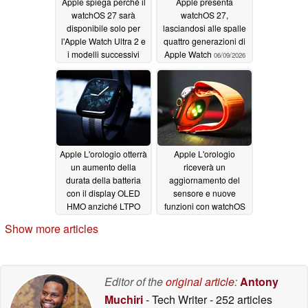
Apple spiega perché il
Apple presenta
watchOS 27 sarà
watchOS 27,
disponibile solo per
lasciandosi alle spalle
l'Apple Watch Ultra 2 e
quattro generazioni di
i modelli successivi
Apple Watch
06/09/2026
06/20/2026
Apple L'orologio otterrà
Apple L'orologio
un aumento della
riceverà un
durata della batteria
aggiornamento del
con il display OLED
sensore e nuove
HMO anziché LTPO
funzioni con watchOS
27
06/04/2026
05/25/2026
Show more articles
Editor of the
original article
:
Antony
Muchiri
- Tech Writer
- 252 articles