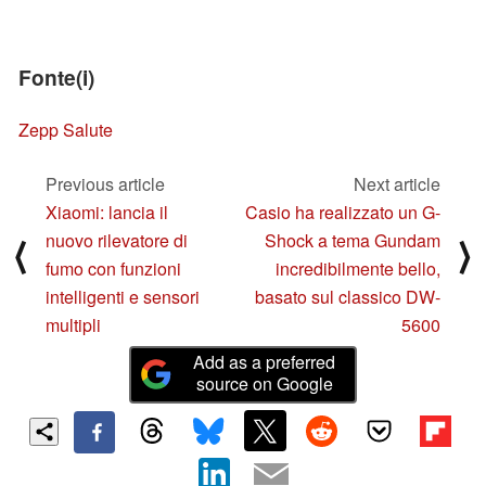
Fonte(i)
Zepp Salute
Previous article
Next article
Xiaomi: lancia il
Casio ha realizzato un G-
nuovo rilevatore di
Shock a tema Gundam
⟨
⟩
fumo con funzioni
incredibilmente bello,
intelligenti e sensori
basato sul classico DW-
multipli
5600
Add as a preferred
source on Google