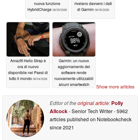
nuova funzione
rivelano davvero i dati
HybridCharge
di Garmin
06/05/2026
06/05/2026
Amazfit Helio Strap è
Garmin: un nuovo
ora di nuovo
aggiornamento del
disponibile nei Paesi di
software rende
tutto il mondo
nuovamente utilizzabili
06/04/2026
alcuni smartwatch
Show more articles
06/03/2026
Editor of the
original article
:
Polly
Allcock
- Senior Tech Writer
- 5962
articles published on Notebookcheck
since 2021