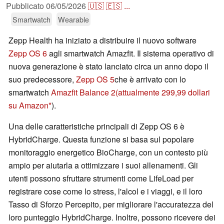
Pubblicato
06/05/2026
🇺🇸
🇪🇸
...
Smartwatch
Wearable
Zepp Health ha iniziato a distribuire il nuovo software
Zepp OS 6
agli smartwatch Amazfit. Il sistema operativo di
nuova generazione è stato lanciato circa un anno dopo il
suo predecessore,
Zepp OS 5
che è arrivato con lo
smartwatch
Amazfit Balance 2
(attualmente 299,99 dollari
su Amazon
).
Una delle caratteristiche principali di Zepp OS 6 è
HybridCharge. Questa funzione si basa sul popolare
monitoraggio energetico BioCharge, con un contesto più
ampio per aiutarla a ottimizzare i suoi allenamenti. Gli
utenti possono sfruttare strumenti come LifeLoad per
registrare cose come lo stress, l'alcol e i viaggi, e il loro
Tasso di Sforzo Percepito, per migliorare l'accuratezza del
loro punteggio HybridCharge. Inoltre, possono ricevere dei