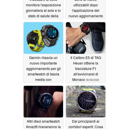
monitora l'esposizione
utilizzabili dopo
giornaliera al sole e lo
l'applicazione del
stato di salute della
nuovo aggiornamento
pelle
stabile
06/15/2026
06/09/2026
Garmin rilascia un
Il Calibro E5 di TAG
nuovo importante
Heuer ottiene la
aggiornamento per gli
tracciatura F1
smartwatch di fascia
all'avvicinarsi di
media con
Monaco
06/06/2026
miglioramenti per
l'attività e l'allenamento
06/09/2026
Altri dieci smartwatch
Dai principianti ai
Amazfit riceveranno la
corridori esperti: Cosa