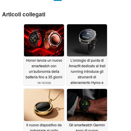
Articoli collegati
Honor lancia un nuovo
L'orologio di punta di
smartwatch con
Amazfit dedicato al trail
un'autonomia della
running introduce gli
batteria fino a 35 giorni
strumenti di
allenamento Hyrox e
06/18/2026
un monitoraggio più
avanzato dell'energia
nel nuovo
aggiornamento
06/18/2026
Il nuovo dispositivo da
Gli smartwatch Garmin
indossare al collo
sono di nuovo