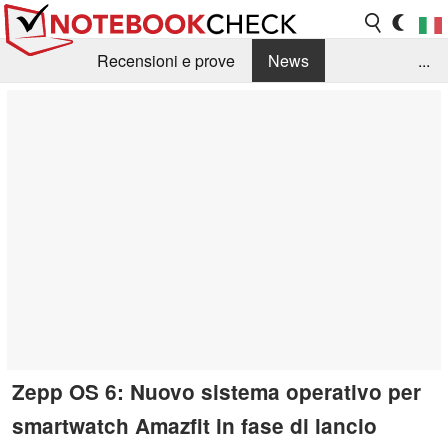
Recensioni e prove
News
...
Raccolta di recensioni
Info Techniche / Tips
Guida agli acquisti
Search
Contact
Zepp OS 6: Nuovo sistema operativo per
smartwatch Amazfit in fase di lancio