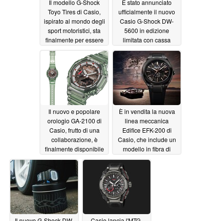
Il modello G-Shock
È stato annunciato
Toyo Tires di Casio,
ufficialmente il nuovo
ispirato al mondo degli
Casio G-Shock DW-
sport motoristici, sta
5600 in edizione
finalmente per essere
limitata con cassa
lanciato su larga scala
traslucida
06/18/2026
06/24/2026
Il nuovo e popolare
È in vendita la nuova
orologio GA-2100 di
linea meccanica
Casio, frutto di una
Edifice EFK-200 di
collaborazione, è
Casio, che include un
finalmente disponibile
modello in fibra di
negli Stati Uniti
carbonio
06/12/2026
06/17/2026
Il nuovo G-Shock DW-
Casio lancia l'MTG-