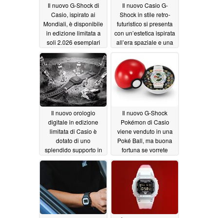
Il nuovo G-Shock di
Il nuovo Casio G-
Casio, ispirato ai
Shock in stile retro-
Mondiali, è disponibile
futuristico si presenta
in edizione limitata a
con un’estetica ispirata
soli 2.026 esemplari
all’era spaziale e una
confezione da
07/14/2026
collezione a forma di
capsula del tempo
07/12/2026
Il nuovo orologio
Il nuovo G-Shock
digitale in edizione
Pokémon di Casio
limitata di Casio è
viene venduto in una
dotato di uno
Poké Ball, ma buona
splendido supporto in
fortuna se vorrete
metallo liquido
riuscire a procurarvene
uno
07/01/2026
06/26/2026