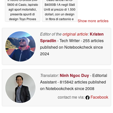
5600 di Casio, ispirato
B4000B-1A negli Stati
agli sport motoristici,
Uniti al prezzo di 1.500
presenta spunti di
dollari, con un design
design Toyo Proxes
in fibra di carbonio e
Show more articles
Sport R
acciaio
06/11/2026
06/10/2026
Editor of the
original article
:
Kristen
Spradlin
- Tech Writer
- 255 articles
published on Notebookcheck
since
2024
Translator:
Ninh Ngoc Duy
- Editorial
Assistant
- 815842 articles published
on Notebookcheck
since 2008
contact me via:
Facebook