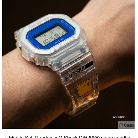
ⓘ Casio
Il Mobile Suit Gundam x G-Shock DW-5600 viene spedito