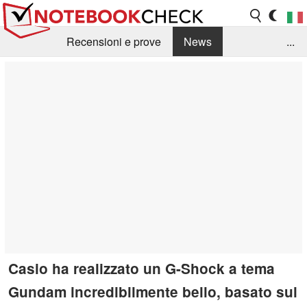
Recensioni e prove
News
...
Raccolta di recensioni
Info Techniche / Tips
Guida agli acquisti
Search
Contact
Casio ha realizzato un G-Shock a tema
Gundam incredibilmente bello, basato sul