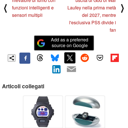
rilevatore di fumo con
uscita di God of War
⟨
⟩
funzioni intelligenti e
Laufey nella prima metà
sensori multipli
del 2027, mentre
l'esclusiva PS5 divide i
fan
Add as a preferred
source on Google
Articoli collegati