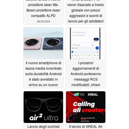
proiettore laser We.
viene rilasciato a livello
Beam proiettore laser
globale con prezzi
compatto ALPD
aggressivi e sconti di
lancio per gli adottatori
08/23/2024
di XREAL Beam
06/19/2024
Il nuovo smartphone di
I prossimi
fascia media incentrato
aggiornamenti di
sulla durabilità Android
Android porteranno
è stato avvistato in
messaggi RCS
arrivo su un nuovo
modificabili, chiavi
mercato
dell'auto digitali e altro
06/06/2024
ancora
05/31/2024
Lancio degli occhiali
Il lancio di XREAL Air