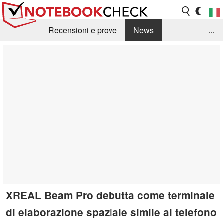
Recensioni e prove
News
...
Raccolta di recensioni
Info Techniche / Tips
Guida agli acquisti
Search
Contact
XREAL Beam Pro debutta come terminale
di elaborazione spaziale simile al telefono