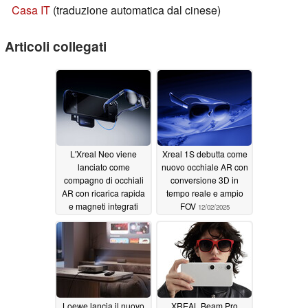
Casa IT
(traduzione automatica dal cinese)
Articoli collegati
L'Xreal Neo viene
Xreal 1S debutta come
lanciato come
nuovo occhiale AR con
compagno di occhiali
conversione 3D in
AR con ricarica rapida
tempo reale e ampio
e magneti integrati
FOV
12/02/2025
12/03/2025
Loewe lancia il nuovo
XREAL Beam Pro