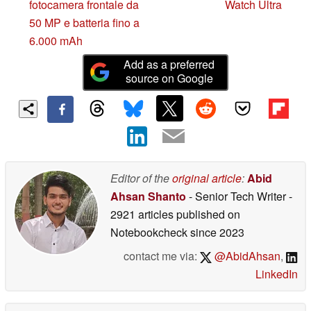
fotocamera frontale da
Watch Ultra
50 MP e batteria fino a
6.000 mAh
Add as a preferred
source on Google
Editor of the
original article
:
Abid
Ahsan Shanto
- Senior Tech Writer
-
2921 articles published on
Notebookcheck
since 2023
contact me via:
@AbidAhsan
,
LinkedIn