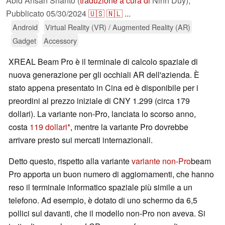
Abid Ahsan Shanto (
traduzione a cura di
Ninh Duy),
Pubblicato
05/30/2024
🇺🇸
🇳🇱
...
Android
Virtual Reality (VR) / Augmented Reality (AR)
Gadget
Accessory
XREAL Beam Pro è il terminale di calcolo spaziale di
nuova generazione per gli occhiali AR dell'azienda. È
stato appena presentato in Cina ed è disponibile per i
preordini al prezzo iniziale di CNY 1.299 (circa 179
dollari). La variante non-Pro, lanciata lo scorso anno,
costa
119 dollari
, mentre la variante Pro dovrebbe
arrivare presto sui mercati internazionali.
Detto questo, rispetto alla variante
variante non-Pro
beam
Pro apporta un buon numero di aggiornamenti, che hanno
reso il terminale informatico spaziale più simile a un
telefono. Ad esempio, è dotato di uno schermo da 6,5
pollici sul davanti, che il modello non-Pro non aveva. Si