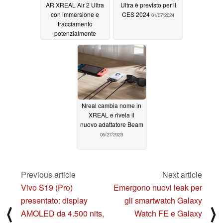
AR XREAL Air 2 Ultra
Ultra è previsto per il
con immersione e
CES 2024
01/07/2024
tracciamento
potenzialmente
migliorati grazie ai
display micro OLED
01/10/2024
Nreal cambia nome in
XREAL e rivela il
nuovo adattatore Beam
05/27/2023
Previous article
Next article
Vivo S19 (Pro)
Emergono nuovi leak per
presentato: display
gli smartwatch Galaxy
⟨
⟩
AMOLED da 4.500 nits,
Watch FE e Galaxy