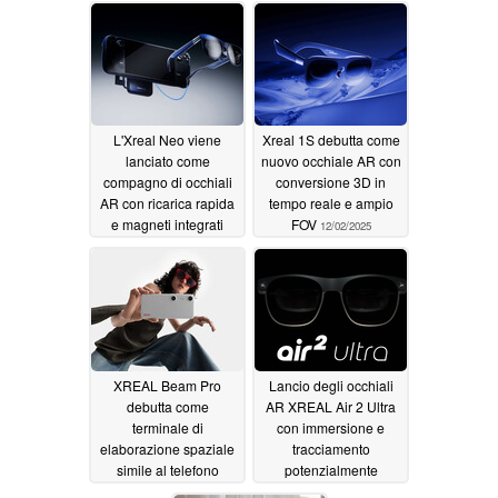
L'Xreal Neo viene
Xreal 1S debutta come
lanciato come
nuovo occhiale AR con
compagno di occhiali
conversione 3D in
AR con ricarica rapida
tempo reale e ampio
e magneti integrati
FOV
12/02/2025
12/03/2025
XREAL Beam Pro
Lancio degli occhiali
debutta come
AR XREAL Air 2 Ultra
terminale di
con immersione e
elaborazione spaziale
tracciamento
simile al telefono
potenzialmente
Android per occhiali
migliorati grazie ai