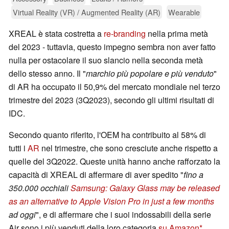
Virtual Reality (VR) / Augmented Reality (AR)
Wearable
XREAL è stata costretta a
re-branding
nella prima metà
del 2023 - tuttavia, questo impegno sembra non aver fatto
nulla per ostacolare il suo slancio nella seconda metà
dello stesso anno. Il "
marchio più popolare e più venduto
"
di AR ha occupato il 50,9% del mercato mondiale nel terzo
trimestre del 2023 (3Q2023), secondo gli ultimi risultati di
IDC.
Secondo quanto riferito, l'OEM ha contribuito al 58% di
tutti i
AR
nel trimestre, che sono cresciute anche rispetto a
quelle del 3Q2022. Queste unità hanno anche rafforzato la
capacità di XREAL di affermare di aver spedito "
fino a
350.000 occhiali
Samsung: Galaxy Glass may be released
as an alternative to Apple Vision Pro in just a few months
ad oggi
", e di affermare che i suoi indossabili della serie
Air sono i più venduti della loro categoria
su Amazon
.