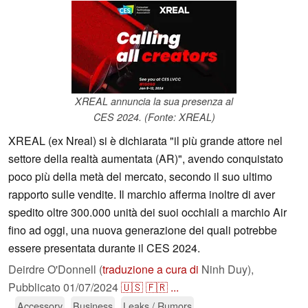
XREAL annuncia la sua presenza al
CES 2024. (Fonte: XREAL)
XREAL (ex Nreal) si è dichiarata "il più grande attore nel
settore della realtà aumentata (AR)", avendo conquistato
poco più della metà del mercato, secondo il suo ultimo
rapporto sulle vendite. Il marchio afferma inoltre di aver
spedito oltre 300.000 unità dei suoi occhiali a marchio Air
fino ad oggi, una nuova generazione dei quali potrebbe
essere presentata durante il CES 2024.
Deirdre O'Donnell (
traduzione a cura di
Ninh Duy),
Pubblicato
01/07/2024
🇺🇸
🇫🇷
...
Accessory
Business
Leaks / Rumors