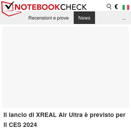
Recensioni e prove
News
...
Raccolta di recensioni
Info Techniche / Tips
Guida agli acquisti
Search
Contact
Il lancio di XREAL Air Ultra è previsto per
il CES 2024