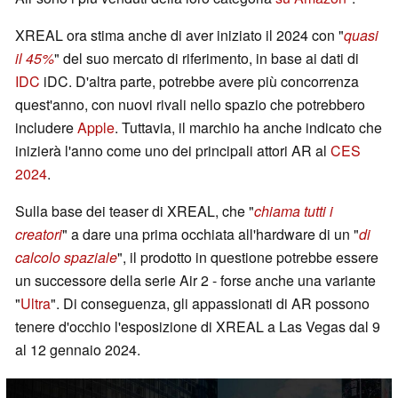
XREAL ora stima anche di aver iniziato il 2024 con "
quasi
il 45%
" del suo mercato di riferimento, in base ai dati di
IDC
iDC. D'altra parte, potrebbe avere più concorrenza
quest'anno, con nuovi rivali nello spazio che potrebbero
includere
Apple
. Tuttavia, il marchio ha anche indicato che
inizierà l'anno come uno dei principali attori AR al
CES
2024
.
Sulla base dei teaser di XREAL, che "
chiama tutti i
creatori
" a dare una prima occhiata all'hardware di un "
di
calcolo spaziale
", il prodotto in questione potrebbe essere
un successore della serie Air 2 - forse anche una variante
"
Ultra
". Di conseguenza, gli appassionati di AR possono
tenere d'occhio l'esposizione di XREAL a Las Vegas dal 9
al 12 gennaio 2024.