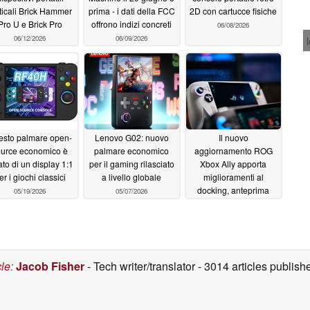
ticali Brick Hammer
prima - i dati della FCC
2D con cartucce fisiche
Pro U e Brick Pro
offrono indizi concreti
06/08/2026
06/12/2026
06/09/2026
esto palmare open-
Lenovo G02: nuovo
Il nuovo
ource economico è
palmare economico
aggiornamento ROG
ato di un display 1:1
per il gaming rilasciato
Xbox Ally apporta
er i giochi classici
a livello globale
miglioramenti al
docking, anteprima
05/19/2026
05/07/2026
Auto SR e altro ancora
05/01/2026
cle
:
Jacob Fisher
- Tech writer/translator
- 3014 articles publi