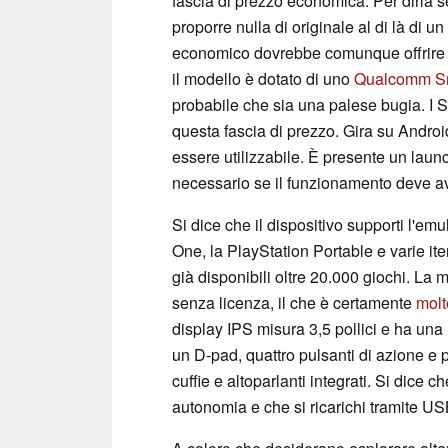
fascia di prezzo economica. Per dirla se
proporre nulla di originale al di là di 
economico dovrebbe comunque offrire mo
il modello è dotato di uno
Qualcomm Sn
probabile che sia una palese bugia. I S
questa fascia di prezzo. Gira su Andr
essere utilizzabile. È presente un lau
necessario se il funzionamento deve avv
Si dice che il dispositivo supporti l'em
One, la PlayStation Portable e varie it
già disponibili oltre 20.000 giochi. La
senza licenza, il che è certamente
molt
display IPS misura 3,5 pollici e ha una 
un D-pad, quattro pulsanti di azione e 
cuffie e altoparlanti integrati. Si dice ch
autonomia e che si ricarichi tramite US