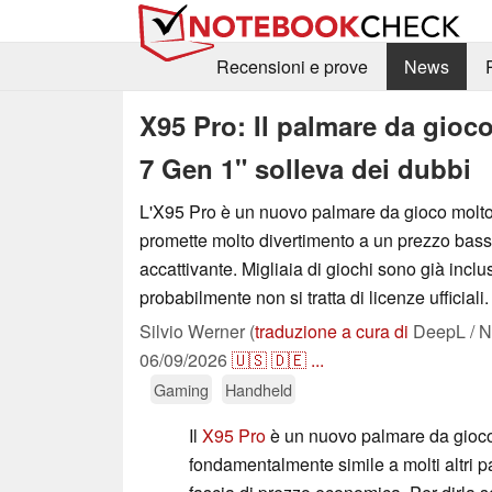
Recensioni e prove
News
X95 Pro: Il palmare da gio
7 Gen 1" solleva dei dubbi
L'X95 Pro è un nuovo palmare da gioco molt
promette molto divertimento a un prezzo bas
accattivante. Migliaia di giochi sono già incl
probabilmente non si tratta di licenze ufficiali.
Silvio Werner (
traduzione a cura di
DeepL / N
06/09/2026
🇺🇸
🇩🇪
...
Gaming
Handheld
Il
X95 Pro
è un nuovo palmare da gioc
fondamentalmente simile a molti altri p