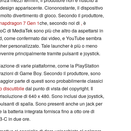
nza mezzi termini, il produttore non è riuscito a
un design appariscente. Ciononostante, il dispositivo
lto divertimento di gioco. Secondo il produttore,
apdragon 7 Gen 1
che, secondo noi di
,
è
oC di MediaTek sono più che altro da aspettarsi in
oid, come confermato dai video, e YouTube sembra
ncher personalizzato. Tale launcher è più o meno
enire principalmente tramite pulsanti e joystick.
ulazione di varie piattaforme, come la PlayStation
erazioni di Game Boy. Secondo il produttore, sono
 maggior parte di questi sono probabilmente classici
o discutibile
dal punto di vista del copyright. Il
risoluzione di 640 x 480. Sono inclusi due joystick,
pulsanti di spalla. Sono presenti anche un jack per
e la batteria integrata fornisca fino a otto ore di
B-C in due ore.