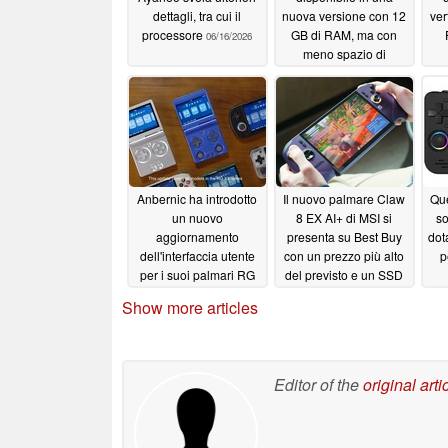
dettagli, tra cui il
nuova versione con 12
ver
processore
GB di RAM, ma con
06/16/2026
meno spazio di
archiviazione
06/13/2026
Anbernic ha introdotto
Il nuovo palmare Claw
Qu
un nuovo
8 EX AI+ di MSI si
s
aggiornamento
presenta su Best Buy
dot
dell'interfaccia utente
con un prezzo più alto
p
per i suoi palmari RG
del previsto e un SSD
XX
da 1 TB
06/06/2026
06/03/2026
Show more articles
Editor of the
original arti