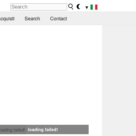
▼
cquisti
Search
Contact
loading failed!
loading failed!