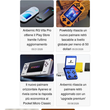
Anbernic RG Vita Pro
Powkiddy rilascia un
ottiene il Play Store
nuovo palmare retrò
tramite l'ultimo
tascabile a livello
aggiornamento
globale per meno di 50
dollari
05/21/2026
05/20/2026
Il nuovo palmare
Anbernic rilascia un
orizzontale Ayaneo si
palmare retrò
rivela come la risposta
aggiornato con un
più economica al
'upgrade premium'
Pocket Micro Classic
05/08/2026
05/20/2026