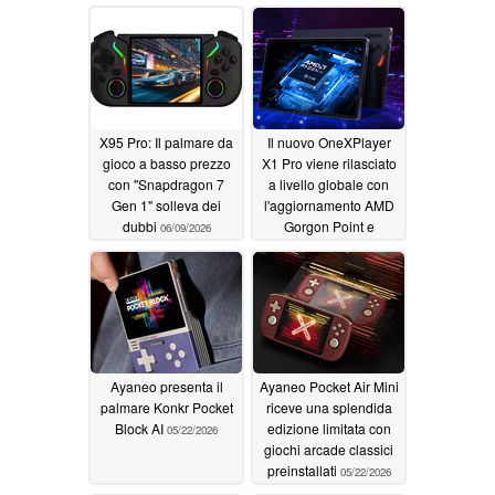
X95 Pro: Il palmare da
Il nuovo OneXPlayer
gioco a basso prezzo
X1 Pro viene rilasciato
con "Snapdragon 7
a livello globale con
Gen 1" solleva dei
l'aggiornamento AMD
dubbi
Gorgon Point e
06/09/2026
OCuLink
05/22/2026
Ayaneo presenta il
Ayaneo Pocket Air Mini
palmare Konkr Pocket
riceve una splendida
Block AI
edizione limitata con
05/22/2026
giochi arcade classici
preinstallati
05/22/2026