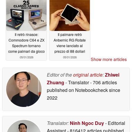
Il retrò rinasce:
Il palmare retrò
Commodore C64 e ZX
Anbernic RG Rotate
Spectrum tornano
viene lanciato al
come palmari da gioco
prezzo di 88 dollari
05/01/2026
05/01/2026
Show more articles
Editor of the
original article
:
Zhiwei
Zhuang
- Translator
- 706 articles
published on Notebookcheck
since
2022
Translator:
Ninh Ngoc Duy
- Editorial
Assistant
- 816412 articles published