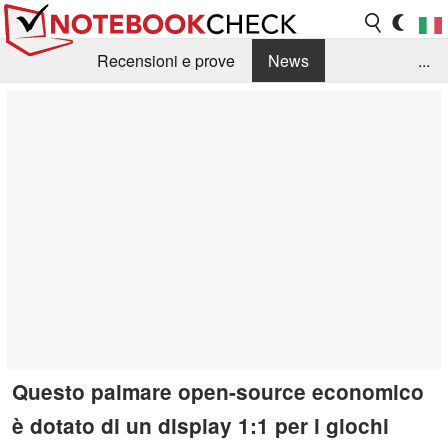
Recensioni e prove
News
...
Raccolta di recensioni
Info Techniche / Tips
Guida agli acquisti
Search
Contact
Questo palmare open-source economico
è dotato di un display 1:1 per i giochi