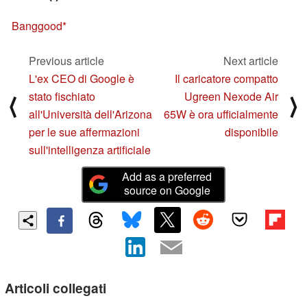
Banggood
Previous article
Next article
L'ex CEO di Google è
Il caricatore compatto
stato fischiato
Ugreen Nexode Air
⟨
⟩
all'Università dell'Arizona
65W è ora ufficialmente
per le sue affermazioni
disponibile
sull'intelligenza artificiale
Add as a preferred
source on Google
Articoli collegati