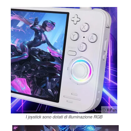
ⓘ XiFan
I joystick sono dotati di illuminazione RGB