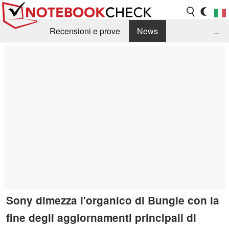
Recensioni e prove
News
...
Raccolta di recensioni
Info Techniche / Tips
Guida agli acquisti
Search
Contact
Sony dimezza l'organico di Bungie con la
fine degli aggiornamenti principali di