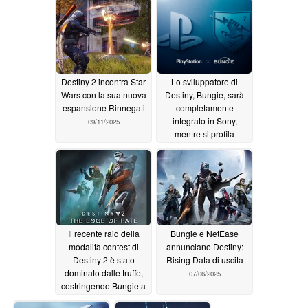
Destiny 2 incontra Star
Lo sviluppatore di
Wars con la sua nuova
Destiny, Bungie, sarà
espansione Rinnegati
completamente
integrato in Sony,
09/11/2025
mentre si profila
l'annuncio della data di
uscita di Marathon
08/08/2025
Il recente raid della
Bungie e NetEase
modalità contest di
annunciano Destiny:
Destiny 2 è stato
Rising Data di uscita
dominato dalle truffe,
07/06/2025
costringendo Bungie a
indagare
07/26/2025