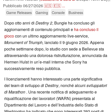
Pubblicato
06/27/2026
🇺🇸
🇪🇸
...
Game Releases
Gaming
Console
Business
Dopo otto anni di
Destiny 2
, Bungie ha concluso gli
aggiornamenti di contenuto principali e
ha concluso il
gioco
con un ultimo aggiornamento live-service,
Monument of Triumph,
lanciato il 9 giugno 2026. Appena
poche settimane dopo, lo studio con sede a Bellevue sta
attraversando una dolorosa ristrutturazione, annunciata da
Hermen Hulst in un’e-mail interna che Sony ha
successivamente reso pubblica.
I licenziamenti hanno interessato una parte significativa
del team di sviluppo
di Destiny
, nonché alcuni
sviluppatori
di Marathon
. Una recente notifica di adeguamento e
riqualificazione dei lavoratori (WARN) presentata al
Dipartimento del Lavoro e dell’Industria dello Stato di
Washington ha indicato che sono interessati 292 posti di