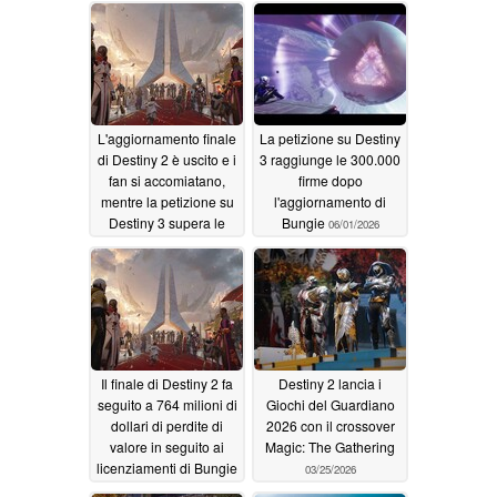
L'aggiornamento finale
La petizione su Destiny
di Destiny 2 è uscito e i
3 raggiunge le 300.000
fan si accomiatano,
firme dopo
mentre la petizione su
l'aggiornamento di
Destiny 3 supera le
Bungie
06/01/2026
370.000 firme
06/10/2026
Il finale di Destiny 2 fa
Destiny 2 lancia i
seguito a 764 milioni di
Giochi del Guardiano
dollari di perdite di
2026 con il crossover
valore in seguito ai
Magic: The Gathering
licenziamenti di Bungie
03/25/2026
05/25/2026