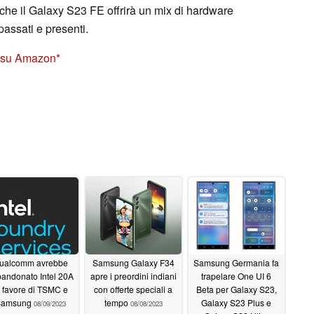
 che il Galaxy S23 FE offrirà un mix di hardware
assati e presenti.
E su Amazon
ualcomm avrebbe
Samsung Galaxy F34
Samsung Germania fa
andonato Intel 20A
apre i preordini indiani
trapelare One UI 6
n favore di TSMC e
con offerte speciali a
Beta per Galaxy S23,
Samsung
tempo
Galaxy S23 Plus e
08/09/2023
08/08/2023