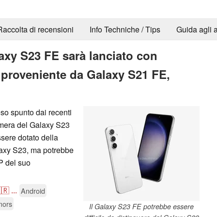
Raccolta di recensioni
Info Techniche / Tips
Guida agli a
xy S23 FE sarà lanciato con
 proveniente da Galaxy S21 FE,
o spunto dai recenti
amera del Galaxy S23
sere dotato della
laxy S23, ma potrebbe
P del suo
🇷
...
Android
mors
Il Galaxy S23 FE potrebbe essere