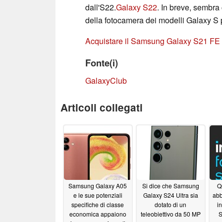
dall'S22.
Galaxy S22
. In breve, sembra
della fotocamera dei modelli Galaxy S p
Acquistare il Samsung Galaxy S21 F
Fonte(i)
GalaxyClub
Articoli collegati
Samsung Galaxy A05
Si dice che Samsung
Q
e le sue potenziali
Galaxy S24 Ultra sia
abb
specifiche di classe
dotato di un
i
economica appaiono
teleobiettivo da 50 MP