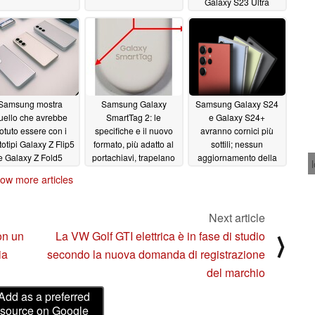
Galaxy S23 Ultra
basata su Android 14
08/08/2023
Samsung mostra
Samsung Galaxy
Samsung Galaxy S24
uello che avrebbe
SmartTag 2: le
e Galaxy S24+
otuto essere con i
specifiche e il nuovo
avranno cornici più
totipi Galaxy Z Flip5
formato, più adatto al
sottili; nessun
e Galaxy Z Fold5
portachiavi, trapelano
aggiornamento della
dalla FCC
batteria per Galaxy
08/02/2023
08/02/2023
ow more articles
S24 Ultra
08/01/2023
Next article
on un
La VW Golf GTI elettrica è in fase di studio
⟩
ia
secondo la nuova domanda di registrazione
del marchio
Add as a preferred
source on Google