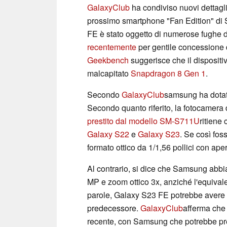
GalaxyClub
ha condiviso nuovi dettagl
prossimo smartphone "Fan Edition" di
FE è stato oggetto di numerose fughe d
recentemente
per gentile concessione 
Geekbench
suggerisce che il dispositi
malcapitato
Snapdragon 8 Gen 1
.
Secondo
GalaxyClub
samsung ha dotat
Secondo quanto riferito, la fotocamera
prestito dal modello SM-S711U
ritiene
Galaxy S22
e
Galaxy S23
. Se così fos
formato ottico da 1/1,56 pollici con aper
Al contrario, si dice che Samsung abbi
MP e zoom ottico 3x, anziché l'equival
parole, Galaxy S23 FE potrebbe avere l
predecessore.
GalaxyClub
afferma che
recente, con Samsung che potrebbe pre