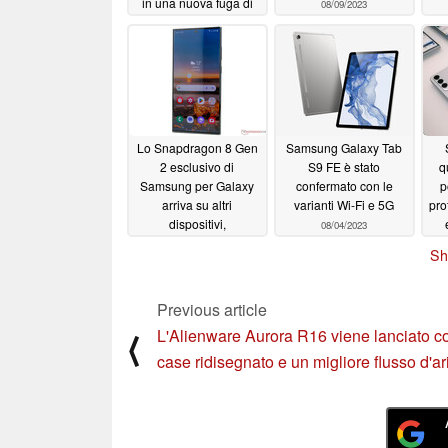
in una nuova fuga di
08/09/2023
notizie
08/09/2023
Lo Snapdragon 8 Gen
Samsung Galaxy Tab
2 esclusivo di
S9 FE è stato
q
Samsung per Galaxy
confermato con le
p
arriva su altri
varianti Wi-Fi e 5G
pro
dispositivi,
08/04/2023
probabilmente l'8 Plus
Sh
Gen 2 di cui Qualcomm
non ha parlato finora
08/07/2023
Previous article
L'Alienware Aurora R16 viene lanciato c
⟨
case ridisegnato e un migliore flusso d'ar