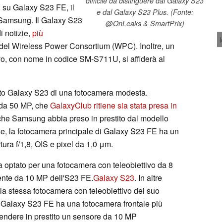
difficile da distinguere dal Galaxy S23
i su Galaxy S23 FE, il
e dal Galaxy S23 Plus. (Fonte:
 Samsung. Il Galaxy S23
@OnLeaks & SmartPrix)
i notizie,
più
del Wireless Power Consortium (WPC). Inoltre, un
vo, con nome in codice SM-S711U, si affiderà al
o Galaxy S23 di una fotocamera modesta.
 da 50 MP, che
GalaxyClub ritiene sia stata presa in
 che Samsung abbia preso in prestito dal modello
se, la fotocamera principale di Galaxy S23 FE ha un
tura f/1,8, OIS e pixel da 1,0 μm.
a optato per una fotocamera con teleobiettivo da 8
ente da 10 MP dell'S23 FE.
Galaxy S23
. In altre
a stessa fotocamera con teleobiettivo del suo
 Galaxy S23 FE ha una fotocamera frontale più
ndere in prestito un sensore da 10 MP