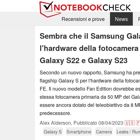
Recensioni e prove
News
Sembra che il Samsung Gala
l'hardware della fotocamera
Galaxy S22 e Galaxy S23
Secondo un nuovo rapporto, Samsung ha pres
flagship Galaxy S per l'hardware della fotoc
FE. Il nuovo modello Fan Edition dovrebbe es
stessa fotocamera primaria da 50 MP del Ga
essere ancora dotato del teleobiettivo da 8 M
predecessore.
Alex Alderson,
Pubblicato
08/04/2023
🇺🇸

Galaxy S
Smartphone
Camera
Leaks / Ru