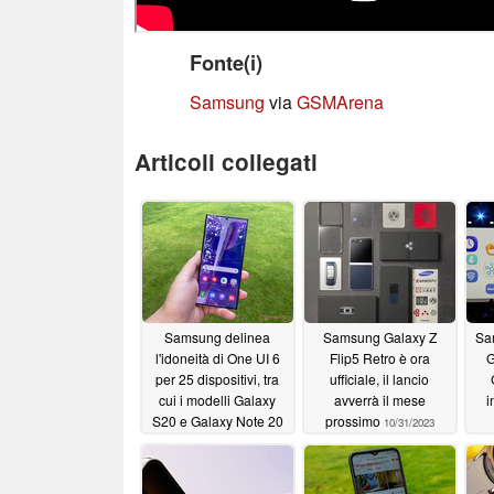
Fonte(i)
Samsung
via
GSMArena
Articoli collegati
Samsung delinea
Samsung Galaxy Z
Sa
l'idoneità di One UI 6
Flip5 Retro è ora
G
per 25 dispositivi, tra
ufficiale, il lancio
cui i modelli Galaxy
avverrà il mese
i
S20 e Galaxy Note 20
prossimo
10/31/2023
ag
10/31/2023