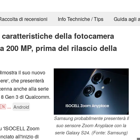
Raccolta di recensioni
Info Techniche / Tips
Guida agli a
aratteristiche della fotocamera
00 MP, prima del rilascio della
imostra il suo nuovo
re', che presenterà
cenna anche alla serie
n 8 Gen 3 di Qualcomm.
🇳
...
Android
Samsung probabilmente presenterà il
suo sensore Zoom Anyplace con la
 su 'ISOCELL Zoom
serie Galaxy S24. (Fonte: Samsung)
iato all'inizio di