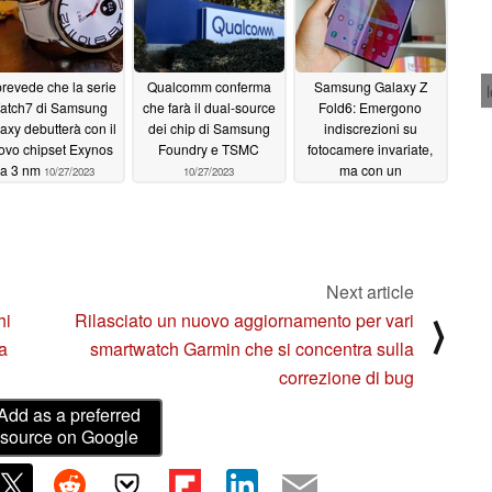
prevede che la serie
Qualcomm conferma
Samsung Galaxy Z
atch7 di Samsung
che farà il dual-source
Fold6: Emergono
axy debutterà con il
dei chip di Samsung
indiscrezioni su
ovo chipset Exynos
Foundry e TSMC
fotocamere invariate,
a 3 nm
ma con un
10/27/2023
10/27/2023
alloggiamento più
sottile ispirato a
Huawei
10/24/2023
Next article
hi
Rilasciato un nuovo aggiornamento per vari
⟩
ca
smartwatch Garmin che si concentra sulla
correzione di bug
Add as a preferred
source on Google