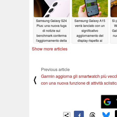
Samsung Galaxy S24
Samsung Galaxy A15
Si 
Plus: una nuova fuga
verrà lanciato con un
W
di notizie sui
significativo
Gal
benchmark conferma
aggiornamento del
nu
l'aggiornamento della
display rispetto ai
RAM che era in ritardo
predecessori Galaxy
Show more articles
A14
10/28/2023
10/28/2023
Previous article
Garmin aggiorna gli smartwatch più vecc
⟨
con una nuova funzione di attività sciisti