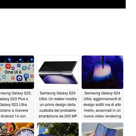
msung Galaxy S23,
Samsung Galaxy S24
Samsung Galaxy S24
alaxy S23 Plus e
Ultra: Un leaker mostra
Ultra: aggiornamenti di
Galaxy S23 Ultra
un primo design della
design sottili ma di alto
niziano a ricevere
custodia del probabile
livello, accennati in un
Android 14 con
smartphone da 200 MP
nuovo video rendering
giornamenti stabili
ISOCELL Zoom
10/29/2023
One UI 6
Anyplace
10/31/2023
10/31/2023