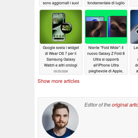
sono aggiornati i suoi
fondamentale di luglio
smartphone di punta?
07/10/2026
07/30/2026
Google svela i widget
Niente "Fold Wide": Il
Le
di Wear OS 7 per il
nuovo Galaxy Z Fold 8
Samsung Galaxy
Ultra si opporrà
Watch e altri orologi
all'iPhone Ultra
d
pieghevole di Apple,
a
05/25/2026
rivela un leak
lanc
05/25/2026
Show more articles
Editor of the
original arti