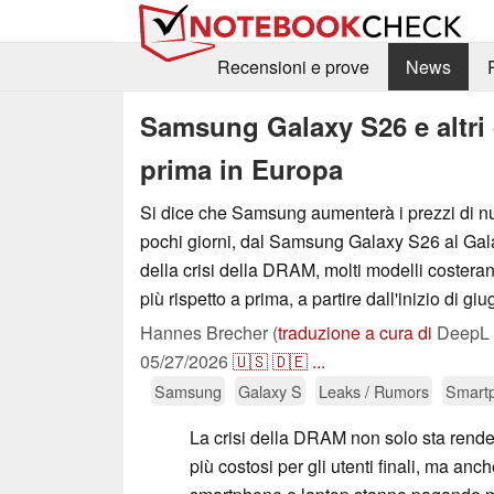
Recensioni e prove
News
Samsung Galaxy S26 e altri 
prima in Europa
Si dice che Samsung aumenterà i prezzi di 
pochi giorni, dal Samsung Galaxy S26 al Gal
della crisi della DRAM, molti modelli costeran
più rispetto a prima, a partire dall'inizio di giu
Hannes Brecher (
traduzione a cura di
DeepL /
05/27/2026
🇺🇸
🇩🇪
...
Samsung
Galaxy S
Leaks / Rumors
Smart
La crisi della DRAM non solo sta ren
più costosi per gli utenti finali, ma anch