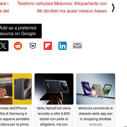
are i
Telefono cellulare Motorola: Altoparlante con
⟩
e del
88 decibel ma quasi nessun basso
Add as a preferred
source on Google
l rivale dell'iPhone
Vertu AlphaFold viene
Motorola commenta la
ltra di Samsung è
lanciato a oltre 6.800
debacle delle app per
to appena avvistato
dollari con pelle di
lo shopping dirottate
 natura per la prima
alligatore, ma con
05/28/2026