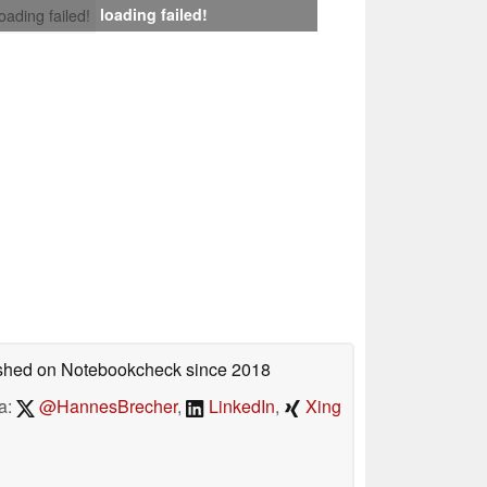
loading failed!
loading failed!
lished on Notebookcheck
since 2018
a:
@HannesBrecher
,
LinkedIn
,
Xing