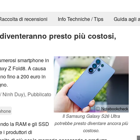
Raccolta di recensioni
Info Techniche / Tips
Guida agli a
diventeranno presto più costosi,
numerosi smartphone in
axy Z Fold8. A causa
no fino a 200 euro in
gno.
 Ninh Duy),
Pubblicato
ⓘ Notebookcheck
phone
Il Samsung Galaxy S26 Ultra
potrebbe presto diventare ancora più
dendo la RAM e gli SSD
costoso.
e i produttori di