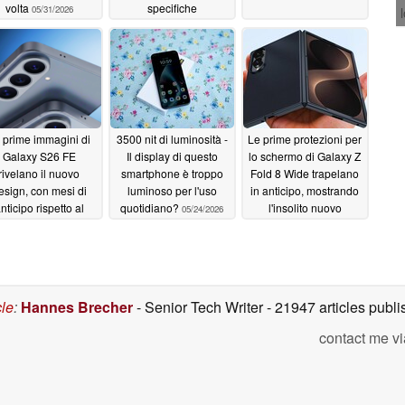
volta
specifiche
05/31/2026
sorprendentemente
deboli
05/28/2026
 prime immagini di
3500 nit di luminosità -
Le prime protezioni per
Galaxy S26 FE
Il display di questo
lo schermo di Galaxy Z
rivelano il nuovo
smartphone è troppo
Fold 8 Wide trapelano
esign, con mesi di
luminoso per l'uso
in anticipo, mostrando
nticipo rispetto al
quotidiano?
l'insolito nuovo
05/24/2026
io ufficiale
rapporto di aspetto
05/25/2026
05/24/2026
cle
:
Hannes Brecher
- Senior Tech Writer
- 21947 articles pub
contact me vi