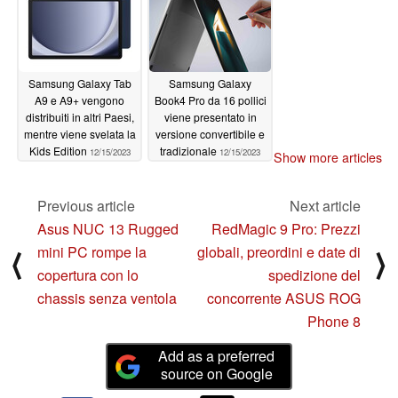
Samsung Galaxy Tab
Samsung Galaxy
A9 e A9+ vengono
Book4 Pro da 16 pollici
distribuiti in altri Paesi,
viene presentato in
mentre viene svelata la
versione convertibile e
Kids Edition
tradizionale
12/15/2023
12/15/2023
Show more articles
Previous article
Next article
Asus NUC 13 Rugged
RedMagic 9 Pro: Prezzi
mini PC rompe la
globali, preordini e date di
⟨
⟩
copertura con lo
spedizione del
chassis senza ventola
concorrente ASUS ROG
Phone 8
Add as a preferred
source on Google