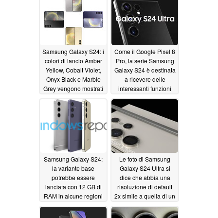
Samsung Galaxy S24: i
Come il Google Pixel 8
colori di lancio Amber
Pro, la serie Samsung
Yellow, Cobalt Violet,
Galaxy S24 è destinata
Onyx Black e Marble
a ricevere delle
Grey vengono mostrati
interessanti funzioni
in oltre 30 immagini
video AI
12/20/2023
ufficiali trapelate
12/21/2023
Samsung Galaxy S24:
Le foto di Samsung
la variante base
Galaxy S24 Ultra si
potrebbe essere
dice che abbia una
lanciata con 12 GB di
risoluzione di default
RAM in alcune regioni
2x simile a quella di un
iPhone
12/19/2023
12/19/2023