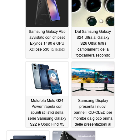
Samsung Galaxy A55
Dal Samsung Galaxy
avvistato con chipset
S24 Ultra al Galaxy
Exynos 1480 e GPU
S26 Ultra: tutti i
Xclipse 530
cambiamenti della
12/19/2023
fotocamera secondo
una fuga di notizie
sulla tabella di marcia
12/18/2023
Motorola Moto G24
Samsung Display
Power trapela con
presenta i nuovi
spunti stilistici della
pannelli QD-OLED per
serie Samsung Galaxy
monitor da gioco prima
S22 e Oppo Find X5
delle presentazioni al
CES 2024
12/16/2023
12/15/2023