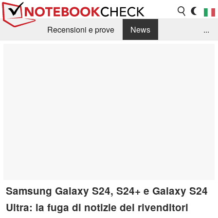
Recensioni e prove
News
...
Raccolta di recensioni
Info Techniche / Tips
Guida agli acquisti
Search
Contact
Samsung Galaxy S24, S24+ e Galaxy S24
Ultra: la fuga di notizie dei rivenditori