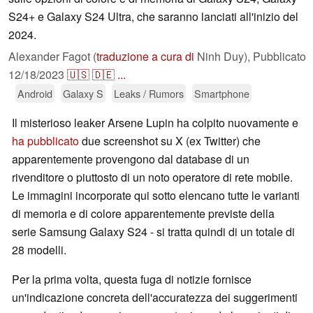
S24+ e Galaxy S24 Ultra, che saranno lanciati all'inizio del
2024.
Alexander Fagot (
traduzione a cura di
Ninh Duy),
Pubblicato
12/18/2023
🇺🇸
🇩🇪
...
Android
Galaxy S
Leaks / Rumors
Smartphone
Il misterioso leaker Arsene Lupin ha colpito nuovamente e
ha pubblicato
due screenshot su X (ex Twitter) che
apparentemente provengono dal database di un
rivenditore o piuttosto di un noto operatore di rete mobile.
Le immagini incorporate qui sotto elencano tutte le varianti
di memoria e di colore apparentemente previste della
serie Samsung Galaxy S24 - si tratta quindi di un totale di
28 modelli.
Per la prima volta, questa fuga di notizie fornisce
un'indicazione concreta dell'accuratezza dei suggerimenti