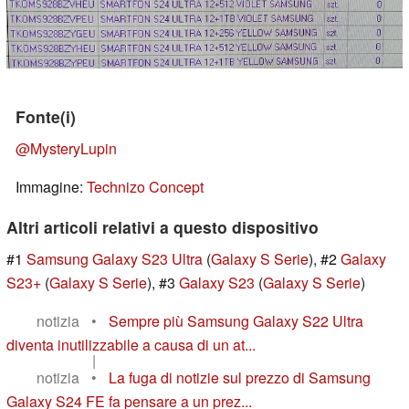
Fonte(i)
@MysteryLupin
Immagine:
Technizo Concept
Altri articoli relativi a questo dispositivo
#1
Samsung Galaxy S23 Ultra
(
Galaxy S Serie
), #2
Galaxy
S23+
(
Galaxy S Serie
), #3
Galaxy S23
(
Galaxy S Serie
)
notizia
•
Sempre più Samsung Galaxy S22 Ultra
diventa inutilizzabile a causa di un at...
|
notizia
•
La fuga di notizie sul prezzo di Samsung
Galaxy S24 FE fa pensare a un prez...