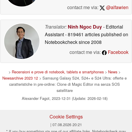
contact me via:
@alfawien
Translator:
Ninh Ngoc Duy
- Editorial
Assistant
- 819461 articles published on
Notebookcheck
since 2008
contact me via:
Facebook
>
Recensioni e prove di notebook, tablets e smartphones
>
News
>
Newsarchive 2023 12
> Samsung Galaxy S24, S24+ e S24 Ultra: offerte e
caratteristiche in pre-ordine: Clone di Magic Editor ma senza SOS
satellitare
Alexander Fagot, 2023-12-31 (Update: 2026-02-18)
Cookie Settings
| 07.08.2026 20:21
* If you buy something via one of our affiliate links, Notebookcheck may