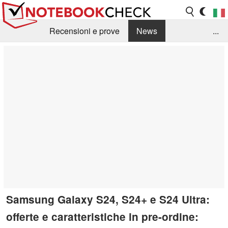
Recensioni e prove
News
...
Raccolta di recensioni
Info Techniche / Tips
Guida agli acquisti
Search
Contact
Samsung Galaxy S24, S24+ e S24 Ultra:
offerte e caratteristiche in pre-ordine: