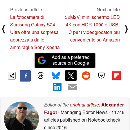
Previous article
Next article
La fotocamera di
32M2V: mini schermo LED
Samsung Galaxy S24
4K con HDR 1000 e USB-
⟨
⟩
Ultra offre una sorpresa
C per i videogiocatori più
apprezzata dalle
conveniente su Amazon
ammiraglie Sony Xperia
Add as a preferred
source on Google
Editor of the
original article
:
Alexander
Fagot
- Managing Editor News
- 11745
articles published on Notebookcheck
since 2016