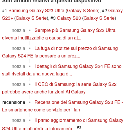
Altri articoli relativi a questo dispositivo
#1
Samsung Galaxy S23 Ultra
(
Galaxy S Serie
), #2
Galaxy
S23+
(
Galaxy S Serie
), #3
Galaxy S23
(
Galaxy S Serie
)
notizia
•
Sempre più Samsung Galaxy S22 Ultra
diventa inutilizzabile a causa di un at...
|
notizia
•
La fuga di notizie sul prezzo di Samsung
Galaxy S24 FE fa pensare a un prez...
|
notizia
•
I dettagli di Samsung Galaxy S24 FE sono
stati rivelati da una nuova fuga d...
|
notizia
•
Il CEO di Samsung: la serie Galaxy S22
potrebbe avere anche funzioni AI Galaxy
|
recensione
•
Recensione del Samsung Galaxy S23 FE -
Lo smartphone come servizio per i fan
|
notizia
•
Il primo aggiornamento di Samsung Galaxy
#3
S24 Ultra migliorerà la fotocamera...