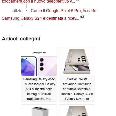
fotocamera con il nuovo teleobiettivo v...
|
notizia
•
Come il Google Pixel 8 Pro, la serie
#3
Samsung Galaxy S24 è destinata a ricev...
...
Articoli collegati
Samsung Galaxy A55:
Galaxy L'AI sta
il successore di Galaxy
arrivando: Samsung
A54 si mostra nelle
annuncia l'evento di
immagini ufficiali
lancio di Galaxy S24 e
trapelate
Galaxy S24 Ultra
01/04/2024
01/03/2024