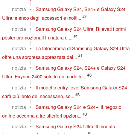
|
notizia
•
Samsung Galaxy S24, S24+ e Galaxy S24
#3
Ultra: elenco degli accessori e molti...
|
notizia
•
Samsung Galaxy S24 Ultra: Rilevati i primi
#1
poster promozionali in natura e ...
|
notizia
•
La fotocamera di Samsung Galaxy S24 Ultra
#1
offre una sorpresa apprezzata dal...
|
notizia
•
Samsung Galaxy S24, S24+ e Galaxy S24
#3
Ultra: Exynos 2400 solo in un modello...
|
notizia
•
Il modello entry-level Samsung Galaxy S24
#3
sarà più lento del necessario, se...
|
notizia
•
Samsung Galaxy S24 e S24+: il negozio
#3
online accenna a tre ulteriori opzion...
|
notizia
•
Samsung Galaxy S24 Ultra: il modulo
#1