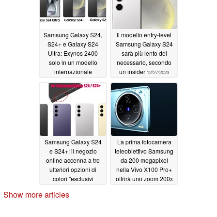
software
12/28/2023
Samsung Galaxy S24,
Il modello entry-level
S24+ e Galaxy S24
Samsung Galaxy S24
Ultra: Exynos 2400
sarà più lento del
solo in un modello
necessario, secondo
internazionale
un insider
12/27/2023
secondo l'infografica
12/28/2023
Samsung Galaxy S24
La prima fotocamera
e S24+: il negozio
teleobiettivo Samsung
online accenna a tre
da 200 megapixel
ulteriori opzioni di
nella Vivo X100 Pro+
colori "esclusivi
offrirà uno zoom 200x
12/26/2023
12/26/2023
Show more articles