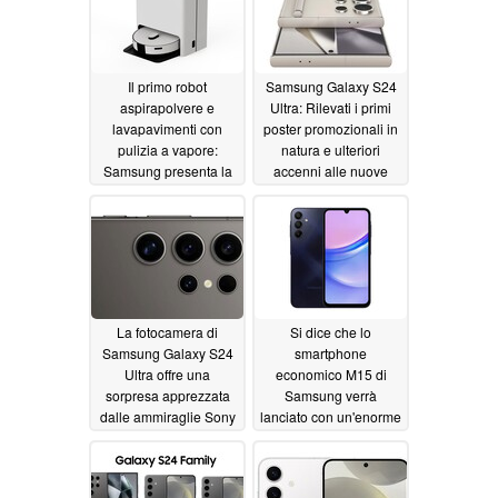
Il primo robot
Samsung Galaxy S24
aspirapolvere e
Ultra: Rilevati i primi
lavapavimenti con
poster promozionali in
pulizia a vapore:
natura e ulteriori
Samsung presenta la
accenni alle nuove
combinazione
funzioni video
01/02/2024
Bespoke Jet Bot
01/03/2024
La fotocamera di
Si dice che lo
Samsung Galaxy S24
smartphone
Ultra offre una
economico M15 di
sorpresa apprezzata
Samsung verrà
dalle ammiraglie Sony
lanciato con un'enorme
Xperia
batteria da 6.000 mAh
12/31/2023
e 4 anni di
aggiornamenti