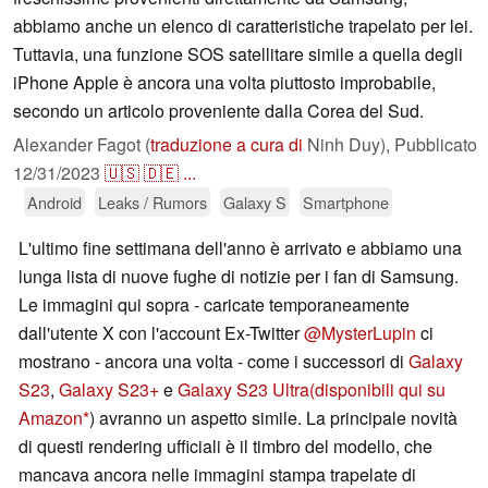
abbiamo anche un elenco di caratteristiche trapelato per lei.
Tuttavia, una funzione SOS satellitare simile a quella degli
iPhone Apple è ancora una volta piuttosto improbabile,
secondo un articolo proveniente dalla Corea del Sud.
Alexander Fagot (
traduzione a cura di
Ninh Duy),
Pubblicato
12/31/2023
🇺🇸
🇩🇪
...
Android
Leaks / Rumors
Galaxy S
Smartphone
L'ultimo fine settimana dell'anno è arrivato e abbiamo una
lunga lista di nuove fughe di notizie per i fan di Samsung.
Le immagini qui sopra - caricate temporaneamente
dall'utente X con l'account Ex-Twitter
@MysterLupin
ci
mostrano - ancora una volta - come i successori di
Galaxy
S23
,
Galaxy S23+
e
Galaxy S23 Ultra
(disponibili qui su
Amazon
) avranno un aspetto simile. La principale novità
di questi rendering ufficiali è il timbro del modello, che
mancava ancora nelle immagini stampa trapelate di