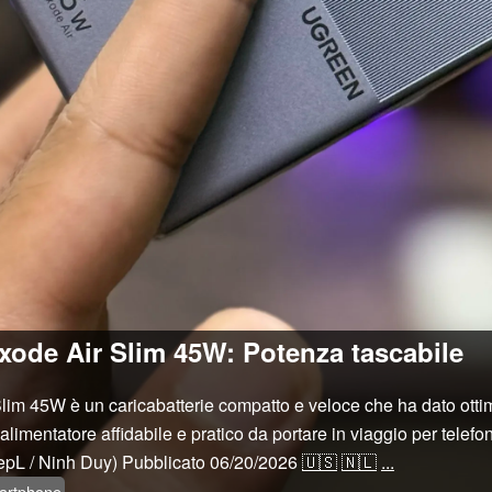
xode Air Slim 45W: Potenza tascabile
m 45W è un caricabatterie compatto e veloce che ha dato ottima
limentatore affidabile e pratico da portare in viaggio per telefoni
pL / Ninh Duy)
Pubblicato
06/20/2026
🇺🇸
🇳🇱
...
artphone