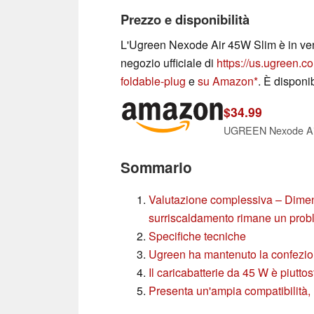
Prezzo e disponibilità
L'Ugreen Nexode Air 45W Slim è in vend
negozio ufficiale di
https://us.ugreen.c
foldable-plug
e
su Amazon
. È disponib
$34.99
Sommario
Valutazione complessiva – Dimensi
surriscaldamento rimane un pro
Specifiche tecniche
Ugreen ha mantenuto la confezion
Il caricabatterie da 45 W è piuttos
Presenta un'ampia compatibilità, 