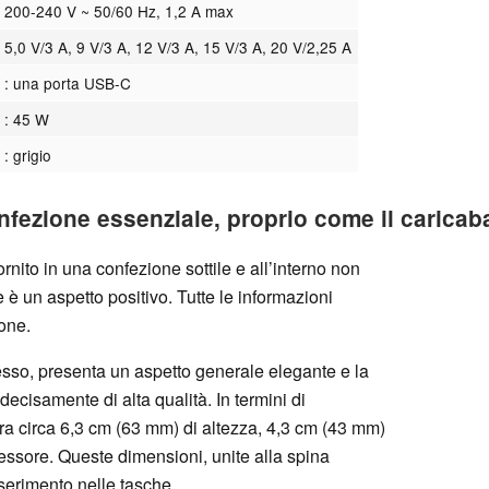
200-240 V ~ 50/60 Hz, 1,2 A max
5,0 V/3 A, 9 V/3 A, 12 V/3 A, 15 V/3 A, 20 V/2,25 A
: una porta USB-C
: 45 W
: grigio
fezione essenziale, proprio come il caricaba
ito in una confezione sottile e all’interno non
 è un aspetto positivo. Tutte le informazioni
one.
tesso, presenta un aspetto generale elegante e la
 decisamente di alta qualità. In termini di
ura circa 6,3 cm (63 mm) di altezza, 4,3 cm (43 mm)
essore. Queste dimensioni, unite alla spina
serimento nelle tasche.