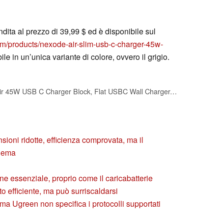
ita al prezzo di 39,99 $ ed è disponibile sul
om/products/nexode-air-slim-usb-c-charger-45w-
ile in un’unica variante di colore, ovvero il grigio.
UGREEN Nexode Air 45W USB C Charger Block, Flat USBC Wall Charger, Ultra Slim and Foldable Plug Power Adapter for iPhone 17 16, Galaxy S26/S25, iPad, MacBook Air/Neo/Pro, Grey
oni ridotte, efficienza comprovata, ma il
blema
e essenziale, proprio come il caricabatterie
to efficiente, ma può surriscaldarsi
ma Ugreen non specifica i protocolli supportati