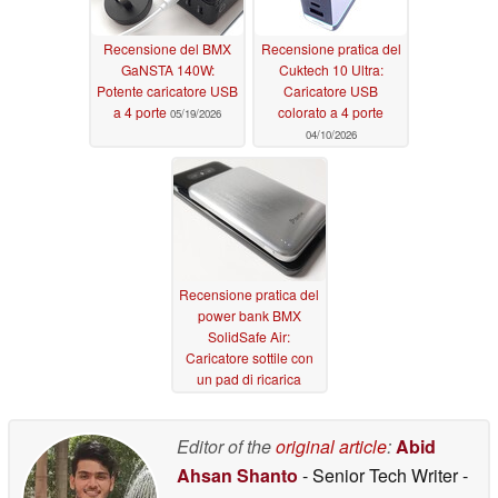
Recensione del BMX
Recensione pratica del
GaNSTA 140W:
Cuktech 10 Ultra:
Potente caricatore USB
Caricatore USB
a 4 porte
colorato a 4 porte
05/19/2026
04/10/2026
Recensione pratica del
power bank BMX
SolidSafe Air:
Caricatore sottile con
un pad di ricarica
magnetica wireless Qi2
03/06/2026
Editor of the
original article
:
Abid
Ahsan Shanto
- Senior Tech Writer
-