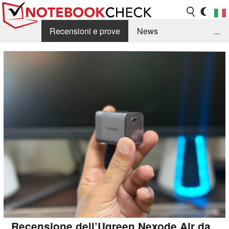
Recensioni e prove
News
...
Raccolta di recensioni
Info Techniche / Tips
Guida agli acquisti
Search
Contact
Recensione dell’Ugreen Nexode Air da