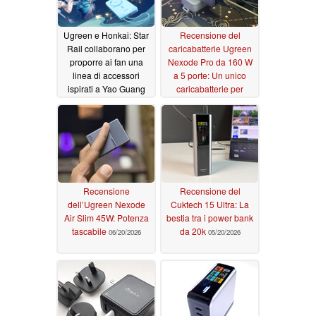
Ugreen e Honkai: Star
Recensione del
Rail collaborano per
caricabatterie Ugreen
proporre ai fan una
Nexode Pro da 160 W
linea di accessori
a 5 porte: Un unico
ispirati a Yao Guang
caricabatterie per
quasi tutto
06/30/2026
06/25/2026
Recensione
Recensione del
dell’Ugreen Nexode
Cuktech 15 Ultra: La
Air Slim 45W: Potenza
bestia tra i power bank
tascabile
da 20k
06/20/2026
05/20/2026