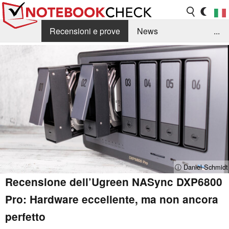
Recensioni e prove
News
...
Raccolta di recensioni
Info Techniche / Tips
Guida agli acquisti
Search
Contact
ⓘ Daniel Schmidt
Recensione dell’Ugreen NASync DXP6800
Pro: Hardware eccellente, ma non ancora
perfetto