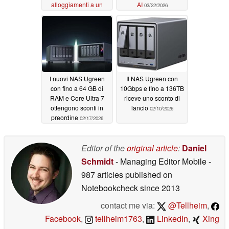
alloggiamenti a un
AI
03/22/2026
ottimo prezzo
06/16/2026
I nuovi NAS Ugreen
Il NAS Ugreen con
con fino a 64 GB di
10Gbps e fino a 136TB
RAM e Core Ultra 7
riceve uno sconto di
ottengono sconti in
lancio
02/10/2026
preordine
02/17/2026
Editor of the
original article
:
Daniel
Schmidt
- Managing Editor Mobile
-
987 articles published on
Notebookcheck
since 2013
contact me via:
@Tellheim
,
Facebook
,
tellheim1763
,
LinkedIn
,
Xing