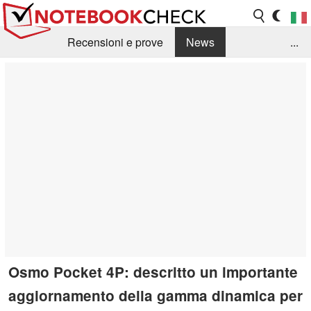
Recensioni e prove
News
...
Raccolta di recensioni
Info Techniche / Tips
Guida agli acquisti
Search
Contact
Osmo Pocket 4P: descritto un importante
aggiornamento della gamma dinamica per