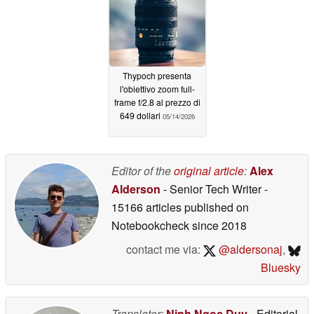
05/14/2026
Thypoch presenta
l'obiettivo zoom full-
frame f/2.8 al prezzo di
649 dollari
05/14/2026
Editor of the
original article
:
Alex
Alderson
- Senior Tech Writer
-
15166 articles published on
Notebookcheck
since 2018
contact me via:
@aldersonaj
,
Bluesky
Translator:
Ninh Ngoc Duy
- Editorial