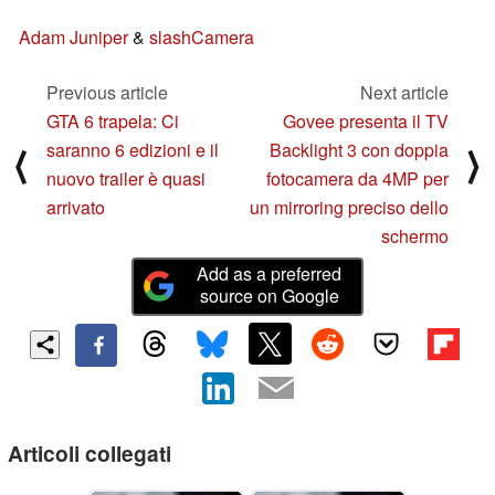
Adam Juniper
&
slashCamera
Previous article
Next article
GTA 6 trapela: Ci
Govee presenta il TV
saranno 6 edizioni e il
Backlight 3 con doppia
⟨
⟩
nuovo trailer è quasi
fotocamera da 4MP per
arrivato
un mirroring preciso dello
schermo
Add as a preferred
source on Google
Articoli collegati