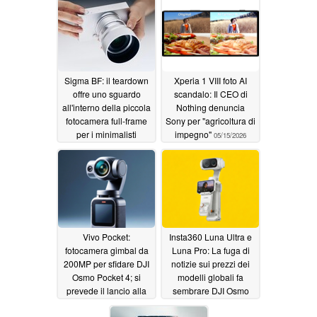
18 Pro, Osmo Pocket 4
05/15/2026
Sigma BF: il teardown
Xperia 1 VIII foto AI
offre uno sguardo
scandalo: Il CEO di
all'interno della piccola
Nothing denuncia
fotocamera full-frame
Sony per "agricoltura di
per i minimalisti
impegno"
05/15/2026
05/15/2026
Vivo Pocket:
Insta360 Luna Ultra e
fotocamera gimbal da
Luna Pro: La fuga di
200MP per sfidare DJI
notizie sui prezzi dei
Osmo Pocket 4; si
modelli globali fa
prevede il lancio alla
sembrare DJI Osmo
fine del 2026
Pocket 4 economico
05/15/2026