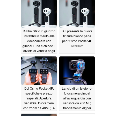
DJI ha citato in giudizio
DJI presenta la nuova
Insta360 in merito alle
finitura bianco perla
videocamere con
per l'Osmo Pocket 4P
gimbal Luna e chiede il
06/02/2026
divieto di vendita negli
Stati Uniti
06/12/2026
DJI Osmo Pocket 4P:
Lancio di un telefono-
specifiche e prezzo
fotocamera gimbal
trapelati: Apertura
all'avanguardia con
variabile, fotocamera
sensore da 200 MP,
con zoom da 48MP, D-
tracciamento AI; per
Log 2
competere con iPhone
05/17/2026