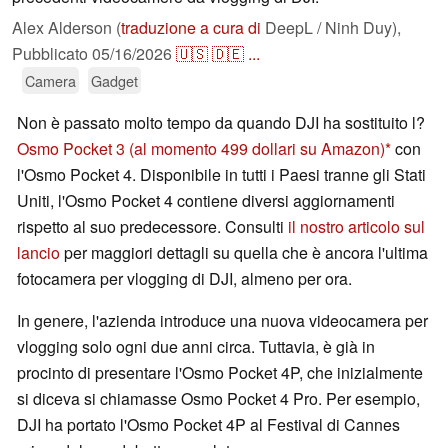
Alex Alderson (
traduzione a cura di
DeepL / Ninh Duy),
Pubblicato
05/16/2026
🇺🇸
🇩🇪
...
Camera
Gadget
Non è passato molto tempo da quando DJI ha sostituito l?
Osmo Pocket 3
(al momento 499 dollari su Amazon)
con
l'Osmo Pocket 4. Disponibile in tutti i Paesi tranne gli Stati
Uniti, l'Osmo Pocket 4 contiene diversi aggiornamenti
rispetto al suo predecessore. Consulti
il nostro articolo sul
lancio
per maggiori dettagli su quella che è ancora l'ultima
fotocamera per vlogging di DJI, almeno per ora.
In genere, l'azienda introduce una nuova videocamera per
vlogging solo ogni due anni circa. Tuttavia, è già in
procinto di presentare l'Osmo Pocket 4P, che inizialmente
si diceva si chiamasse Osmo Pocket 4 Pro. Per esempio,
DJI ha portato l'Osmo Pocket 4P al Festival di Cannes