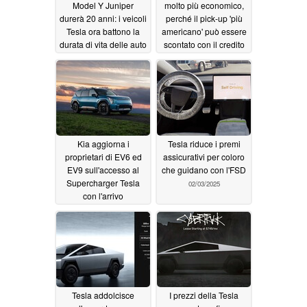
Model Y Juniper
molto più economico,
durerà 20 anni: i veicoli
perché il pick-up 'più
Tesla ora battono la
americano' può essere
durata di vita delle auto
scontato con il credito
diesel in un nuovo
d'imposta governativo
studio sulla longevità
02/05/2025
degli EV
02/05/2025
Kia aggiorna i
Tesla riduce i premi
proprietari di EV6 ed
assicurativi per coloro
EV9 sull'accesso al
che guidano con l'FSD
Supercharger Tesla
02/03/2025
con l'arrivo
dell'accessorio gratuito
02/03/2025
Tesla addolcisce
I prezzi della Tesla