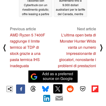
l'accordo con
aumentano fino a
Cybertruck con un
9.000 dollari
rivestimento gratuito;
australiani per le tariffe
offre leasing a partire
del Canada, mentre
da $750/mese
riduce il leasing di
02/03/2025
Cybertruck negli Stati
Uniti e quintuplica i
Previous article
Next article
prezzi di riferimento del
AMD Ryzen 5 7400F
L'ultima open beta di
Modello 3
02/02/2025
raggiunge il limite
Monster Hunter Wilds
⟨
⟩
termico al TDP di
vanta un numero
stock grazie a una
impressionante di
pasta termica IHS
giocatori, nonostante i
inadeguata
problemi di prestazioni
Add as a preferred
source on Google