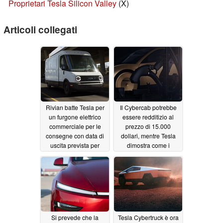
Proprietari Tesla Silicon Valley
(X)
Articoli collegati
Rivian batte Tesla per
Il Cybercab potrebbe
un furgone elettrico
essere redditizio al
commerciale per le
prezzo di 15.000
consegne con data di
dollari, mentre Tesla
uscita prevista per
dimostra come i
aprile
robotaxi verranno puliti
02/06/2025
tra un viaggio e l'altro
02/06/2025
Si prevede che la
Tesla Cybertruck è ora