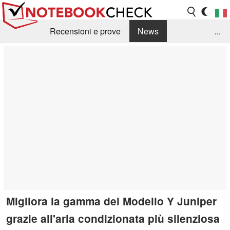
Recensioni e prove
News
...
Raccolta di recensioni
Info Techniche / Tips
Guida agli acquisti
Search
Contact
Migliora la gamma del Modello Y Juniper
grazie all'aria condizionata più silenziosa