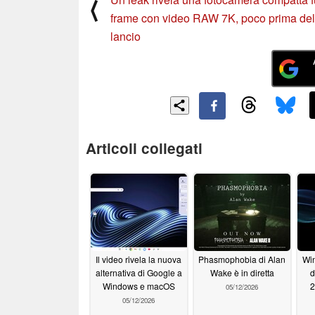
⟨
frame con video RAW 7K, poco prima del
lancio
Articoli collegati
Il video rivela la nuova
Phasmophobia di Alan
Win
alternativa di Google a
Wake è in diretta
d
Windows e macOS
2
05/12/2026
05/12/2026