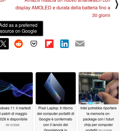
⟩
display AMOLED e durata della batteria fino a
30 giorni
Add as a preferred
source on Google
dows 11: il martedì
Pixel Laptop: Il ritorno
Intel potrebbe riportare
i patch di maggio
dei computer portatili di
la memoria on-
026 è disponibile
Google è confermato
package con i futuri
con il lancio dei
chip per computer
05/12/2026
Googlebook in
portatili
05/12/2026