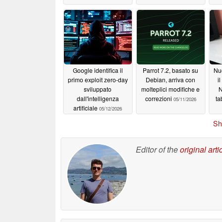
Google identifica il
Parrot 7.2, basato su
Nu
primo exploit zero-day
Debian, arriva con
i
sviluppato
molteplici modifiche e
N
dall'intelligenza
correzioni
ta
05/11/2026
artificiale
05/12/2026
Sh
Editor of the
original arti