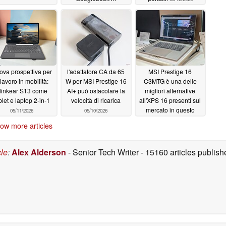
autunno
05/12/2026
ova prospettiva per
l'adattatore CA da 65
MSI Prestige 16
l lavoro in mobilità:
W per MSI Prestige 16
C3MTG è una delle
inkear S13 come
AI+ può ostacolare la
migliori alternative
blet e laptop 2-in-1
velocità di ricarica
all'XPS 16 presenti sul
mercato in questo
05/11/2026
05/10/2026
momento
05/09/2026
ow more articles
cle
:
Alex Alderson
- Senior Tech Writer
- 15160 articles publi