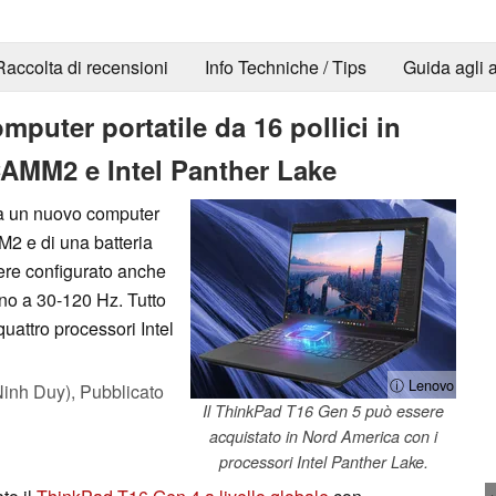
Raccolta di recensioni
Info Techniche / Tips
Guida agli a
puter portatile da 16 pollici in
MM2 e Intel Panther Lake
ca un nuovo computer
M2 e di una batteria
ere configurato anche
o a 30-120 Hz. Tutto
uattro processori Intel
ⓘ Lenovo
inh Duy),
Pubblicato
Il ThinkPad T16 Gen 5 può essere
acquistato in Nord America con i
processori Intel Panther Lake.