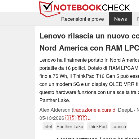
Recensioni e prove
News
Lenovo rilascia un nuovo com
Nord America con RAM LPCA
Lenovo ha finalmente portato in Nord Ameri
portatile da 16 pollici. Dotato di RAM LPCAM
fino a 75 Wh, il ThinkPad T16 Gen 5 può ess
con un modem 5G e un display OLED VRR fin
questo hardware funziona con una scelta tra q
Panther Lake.
Alex Alderson (
traduzione a cura di
DeepL / N
05/13/2026
🇺🇸
🇪🇸
...
Intel
Panther Lake
ThinkPad
Launch