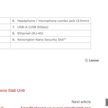
ⓘ Lenovo
ovo Stati Uniti
Next article
ll-
Amazfit rilascia un nuovo smartwatch con