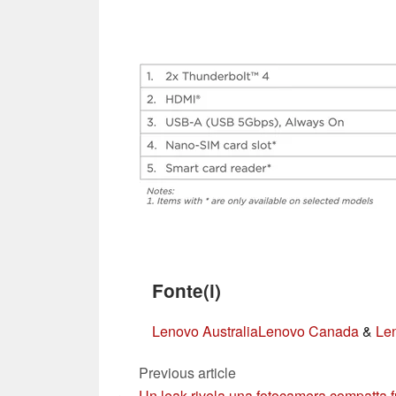
Fonte(i)
Lenovo Australia
Lenovo Canada
&
Len
Previous article
Un leak rivela una fotocamera compatta fu