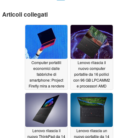
Articoli collegati
Computer portatili
Lenovo rilascia il
economici dalle
nuovo computer
fabbriche di
portatile da 16 pollici
smartphone: Project
con 96 GB LPCAMM2
Firefly mira a rendere
e processori AMD
Wildcat Lake più
prima del previsto
conveniente
05/19/2026
05/18/2026
Lenovo rilascia il
Lenovo rilascia un
nuovo ThinkPad da 14
nuovo portatile da 14