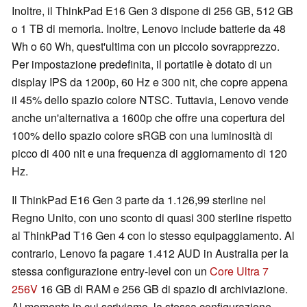
Inoltre, il ThinkPad E16 Gen 3 dispone di 256 GB, 512 GB
o 1 TB di memoria. Inoltre, Lenovo include batterie da 48
Wh o 60 Wh, quest'ultima con un piccolo sovrapprezzo.
Per impostazione predefinita, il portatile è dotato di un
display IPS da 1200p, 60 Hz e 300 nit, che copre appena
il 45% dello spazio colore NTSC. Tuttavia, Lenovo vende
anche un'alternativa a 1600p che offre una copertura del
100% dello spazio colore sRGB con una luminosità di
picco di 400 nit e una frequenza di aggiornamento di 120
Hz.
Il ThinkPad E16 Gen 3 parte da 1.126,99 sterline nel
Regno Unito, con uno sconto di quasi 300 sterline rispetto
al ThinkPad T16 Gen 4 con lo stesso equipaggiamento. Al
contrario, Lenovo fa pagare 1.412 AUD in Australia per la
stessa configurazione entry-level con un
Core Ultra 7
256V
16 GB di RAM e 256 GB di spazio di archiviazione.
Al momento in cui scriviamo, la stessa configurazione