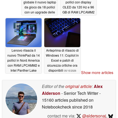
globale il nuovo laptop
pollici con display
da gioco da 18 pollici
OLED da 120 Hz e 96
con un upgrade delle
GB di RAM LPCAMM2
prestazioni di 320W e
05/16/2026
un display Mini LED 4K
05/16/2026
Lenovo rilascia il
Anteprima di rilascio di
nuovo ThinkPad da 14
Windows 11: Copilot in
pollici in Nord America
Excel e patch di
con RAM LPCAMM2 e
sicurezza critiche ora
Intel Panther Lake
disponibili
05/15/2026
Show more articles
05/15/2026
Editor of the
original article
:
Alex
Alderson
- Senior Tech Writer
-
15160 articles published on
Notebookcheck
since 2018
contact me via:
@aldersonaj
,