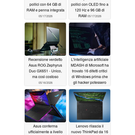
pollici con 64 GB di
pollici con OLED fino a
RAM e penna integrata
120 Hz e 96 GB di
RAM
05/17/2026
05/17/2026
Recensione verdetto
L'intelligenza artificiale
Asus ROG Zephyrus
MDASH di Microsoft ha
Duo GX651 - Unico,
trovato 16 difetti critici
ma così costoso
di Windows prima che
gli hacker potessero
05/16/2026
sfruttarli
05/16/2026
Asus conferma
Lenovo rilascia il
ufficialmente a livello
nuovo ThinkPad da 16