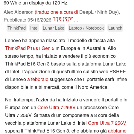
60 Wh e un display da 120 Hz.
Alex Alderson (
traduzione a cura di
DeepL / Ninh Duy),
Pubblicato
05/16/2026
🇺🇸
🇩🇪
...
ThinkPad
Intel
Lunar Lake
Laptop / Notebook
Launch
Lenovo ha appena rilasciato il modello di fascia alta
ThinkPad P16s i Gen 5
in Europa e in Australia. Allo
stesso tempo, ha iniziato a vendere il più economico
ThinkPad E16 Gen 3 basato sulla piattaforma Lunar Lake
di Intel. L'apparizione di quest'ultimo sul sito web PSREF
di Lenovo
a febbraio
suggerisce che il portatile sarà infine
disponibile in altri mercati, come il Nord America.
Nel frattempo, l'azienda ha iniziato a vendere il portatile in
Europa con un
Core Ultra 7 256V
un processore Core
Ultra 7 256V. Si tratta di un componente a 8 core della
vecchia piattaforma Lunar Lake di Intel
Core Ultra 7 256V
supera il ThinkPad E16 Gen 3, che abbiamo già
abbiamo