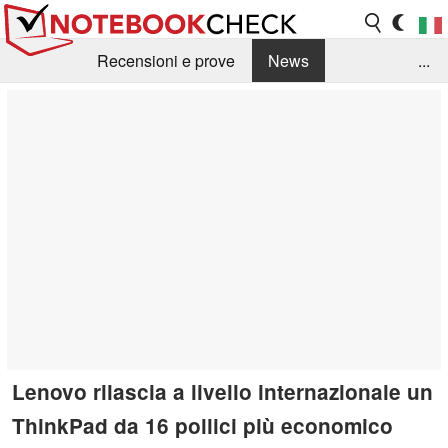
Recensioni e prove
News
...
Raccolta di recensioni
Info Techniche / Tips
Guida agli acquisti
Search
Contact
Lenovo rilascia a livello internazionale un
ThinkPad da 16 pollici più economico