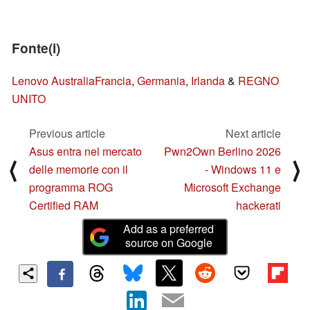
Fonte(i)
Lenovo Australia
Francia
,
Germania
,
Irlanda
&
REGNO
UNITO
Previous article
Next article
Asus entra nel mercato
Pwn2Own Berlino 2026
⟨
⟩
delle memorie con il
- Windows 11 e
programma ROG
Microsoft Exchange
Certified RAM
hackerati
Add as a preferred
source on Google