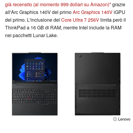
già recensito
(al momento 999 dollari su Amazon)
grazie
all'Arc Graphics 140V del primo
Arc Graphics 140V
iGPU
del primo. L'inclusione del
Core Ultra 7 256V
limita però il
ThinkPad a 16 GB di RAM, mentre Intel include la RAM
nei pacchetti Lunar Lake.
ⓘ Lenovo