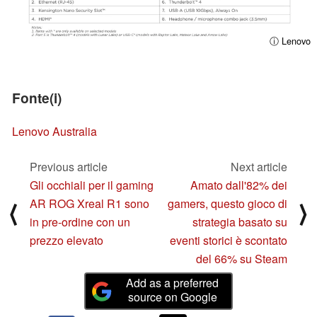
ⓘ Lenovo
Fonte(i)
Lenovo Australia
Previous article
Next article
Gli occhiali per il gaming
Amato dall'82% dei
AR ROG Xreal R1 sono
gamers, questo gioco di
⟨
⟩
in pre-ordine con un
strategia basato su
prezzo elevato
eventi storici è scontato
del 66% su Steam
Add as a preferred
source on Google