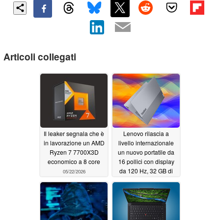
Articoli collegati
Il leaker segnala che è
Lenovo rilascia a
in lavorazione un AMD
livello internazionale
Ryzen 7 7700X3D
un nuovo portatile da
economico a 8 core
16 pollici con display
da 120 Hz, 32 GB di
05/22/2026
RAM e Intel Panther
Lake
05/19/2026