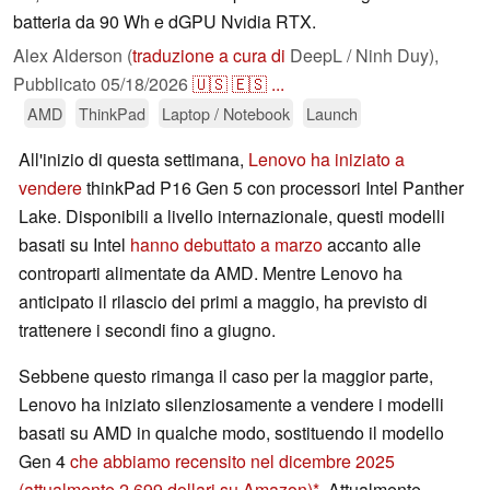
batteria da 90 Wh e dGPU Nvidia RTX.
Alex Alderson (
traduzione a cura di
DeepL / Ninh Duy),
Pubblicato
05/18/2026
🇺🇸
🇪🇸
...
AMD
ThinkPad
Laptop / Notebook
Launch
All'inizio di questa settimana,
Lenovo ha iniziato a
vendere
thinkPad P16 Gen 5 con processori Intel Panther
Lake. Disponibili a livello internazionale, questi modelli
basati su Intel
hanno debuttato a marzo
accanto alle
controparti alimentate da AMD. Mentre Lenovo ha
anticipato il rilascio dei primi a maggio, ha previsto di
trattenere i secondi fino a giugno.
Sebbene questo rimanga il caso per la maggior parte,
Lenovo ha iniziato silenziosamente a vendere i modelli
basati su AMD in qualche modo, sostituendo il modello
Gen 4
che abbiamo recensito nel dicembre 2025
(attualmente 2.699 dollari su Amazon)
. Attualmente,