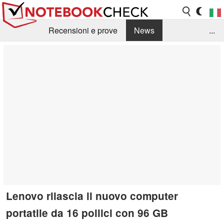
Recensioni e prove
News
...
Raccolta di recensioni
Info Techniche / Tips
Guida agli acquisti
Search
Contact
Lenovo rilascia il nuovo computer
portatile da 16 pollici con 96 GB