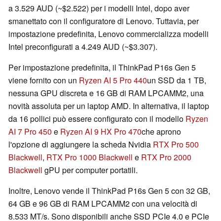
a 3.529 AUD (~$2.522) per i modelli Intel, dopo aver
smanettato con il configuratore di Lenovo. Tuttavia, per
impostazione predefinita, Lenovo commercializza modelli
Intel preconfigurati a 4.249 AUD (~$3.307).
Per impostazione predefinita, il ThinkPad P16s Gen 5
viene fornito con un
Ryzen AI 5 Pro 440
un SSD da 1 TB,
nessuna GPU discreta e 16 GB di RAM LPCAMM2, una
novità assoluta per un laptop AMD. In alternativa, il laptop
da 16 pollici può essere configurato con il modello
Ryzen
AI 7 Pro 450
e
Ryzen AI 9 HX Pro 470
che aprono
l'opzione di aggiungere la scheda Nvidia
RTX Pro 500
Blackwell
,
RTX Pro 1000 Blackwell
e
RTX Pro 2000
Blackwell
gPU per computer portatili.
Inoltre, Lenovo vende il ThinkPad P16s Gen 5 con 32 GB,
64 GB e 96 GB di RAM LPCAMM2 con una velocità di
8.533 MT/s. Sono disponibili anche SSD PCIe 4.0 e PCIe