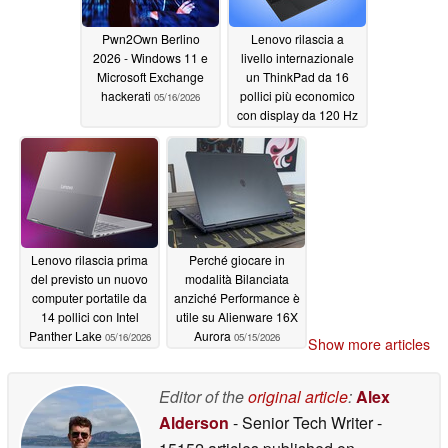
Pwn2Own Berlino
Lenovo rilascia a
2026 - Windows 11 e
livello internazionale
Microsoft Exchange
un ThinkPad da 16
hackerati
pollici più economico
05/16/2026
con display da 120 Hz
05/16/2026
Lenovo rilascia prima
Perché giocare in
del previsto un nuovo
modalità Bilanciata
computer portatile da
anziché Performance è
14 pollici con Intel
utile su Alienware 16X
Panther Lake
Aurora
05/16/2026
05/15/2026
Show more articles
Editor of the
original article
:
Alex
Alderson
- Senior Tech Writer
-