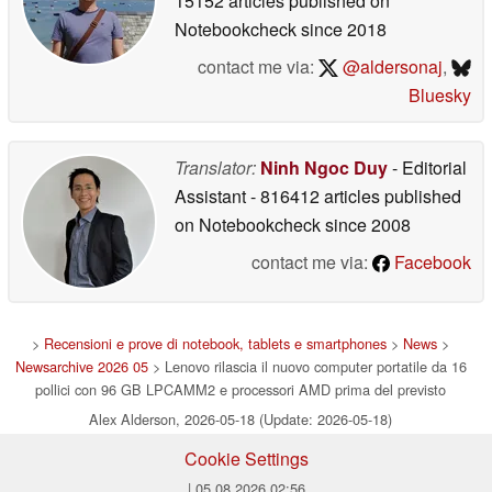
15152 articles published on
Notebookcheck
since 2018
contact me via:
@aldersonaj
,
Bluesky
Translator:
Ninh Ngoc Duy
- Editorial
Assistant
- 816412 articles published
on Notebookcheck
since 2008
contact me via:
Facebook
>
Recensioni e prove di notebook, tablets e smartphones
>
News
>
Newsarchive 2026 05
> Lenovo rilascia il nuovo computer portatile da 16
pollici con 96 GB LPCAMM2 e processori AMD prima del previsto
Alex Alderson, 2026-05-18 (Update: 2026-05-18)
Cookie Settings
| 05.08.2026 02:56