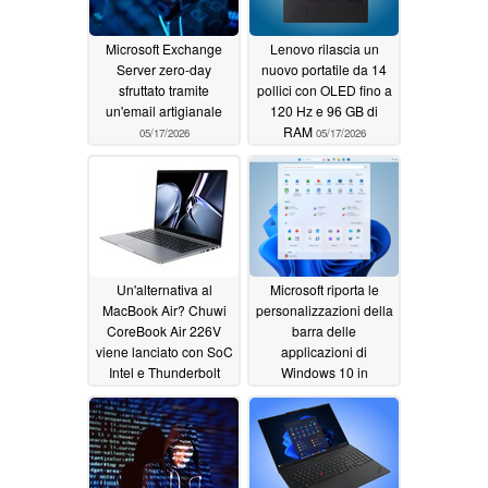
Microsoft Exchange
Lenovo rilascia un
Server zero-day
nuovo portatile da 14
sfruttato tramite
pollici con OLED fino a
un'email artigianale
120 Hz e 96 GB di
RAM
05/17/2026
05/17/2026
Un'alternativa al
Microsoft riporta le
MacBook Air? Chuwi
personalizzazioni della
CoreBook Air 226V
barra delle
viene lanciato con SoC
applicazioni di
Intel e Thunderbolt
Windows 10 in
Windows 11
05/17/2026
05/17/2026