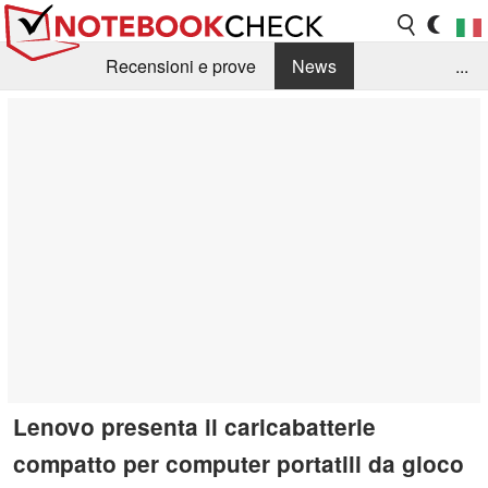
Recensioni e prove
News
...
Raccolta di recensioni
Info Techniche / Tips
Guida agli acquisti
Search
Contact
Lenovo presenta il caricabatterie
compatto per computer portatili da gioco