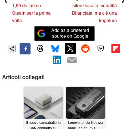
1,50 dollari su
silenzioso in modalità
Steam per la prima
Bilanciata, ma c'è una
volta
fregatura
Add as a preferred
source on Google
Articoli collegati
Il nuovo caricabatterie
Lenovo lancia il power
GaN compatto a 3
bank Legion P5 10000