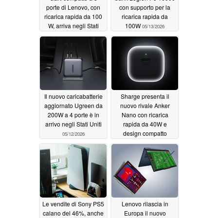
porte di Lenovo, con
con supporto per la
ricarica rapida da 100
ricarica rapida da
W, arriva negli Stati
100W
05/13/2026
Uniti
07/13/2026
Il nuovo caricabatterie
Sharge presenta il
aggiornato Ugreen da
nuovo rivale Anker
200W a 4 porte è in
Nano con ricarica
arrivo negli Stati Uniti
rapida da 40W e
design compatto
05/12/2026
05/10/2026
Le vendite di Sony PS5
Lenovo rilascia in
calano del 46%, anche
Europa il nuovo