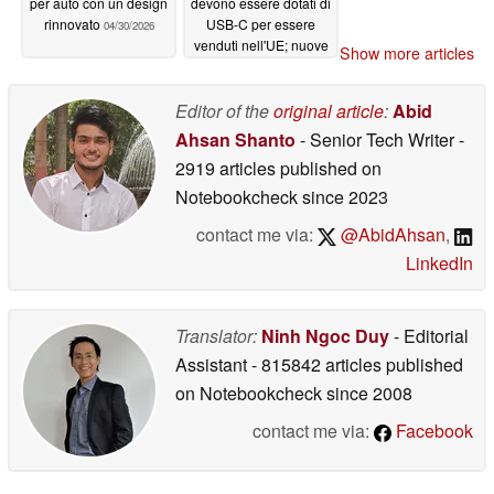
per auto con un design
devono essere dotati di
rinnovato
USB-C per essere
04/30/2026
venduti nell'UE; nuove
Show more articles
regole sul
"caricabatterie nella
scatola"; eccezioni per
Editor of the
original article
:
Abid
i computer portatili da
Ahsan Shanto
- Senior Tech Writer
-
gioco
04/30/2026
2919 articles published on
Notebookcheck
since 2023
contact me via:
@AbidAhsan
,
LinkedIn
Translator:
Ninh Ngoc Duy
- Editorial
Assistant
- 815842 articles published
on Notebookcheck
since 2008
contact me via:
Facebook