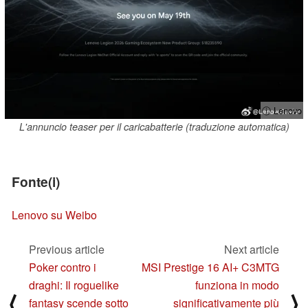
ⓘ Lenovo
L'annuncio teaser per il caricabatterie (traduzione automatica)
Fonte(i)
Lenovo su Weibo
Previous article
Next article
Poker contro i
MSI Prestige 16 AI+ C3MTG
draghi: Il roguelike
funziona in modo
⟨
⟩
fantasy scende sotto
significativamente più