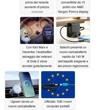
prima del recente
convertibile da 15
aumento di prezzo
pollici con AMD
Gorgon Point e display
05/09/2026
OLED da 1.100 nit
05/09/2026
Con Karl Marx e
Satechi presenta un
Harambe: l'autobattler
nuovo caricabatterie
selvaggio dei veterani
rapido da 140 W
di Dota 2 viene
dall'aspetto elegante e
lanciato gratuitamente
dal prezzo ragionevole
su Steam
05/08/2026
05/05/2026
Ugreen lancia un
Ufficiale: Tutti i nuovi
nuovo caricabatterie
computer portatili