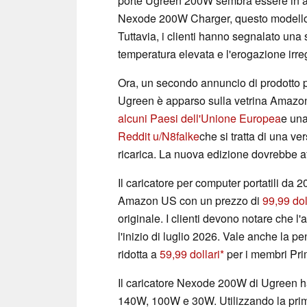
porte Ugreen 200W sembra essere in ar
Nexode 200W Charger, questo modello è
Tuttavia, i clienti hanno segnalato una
temperatura elevata e l'erogazione irre
Ora, un secondo annuncio di prodotto pe
Ugreen è apparso sulla vetrina Amazo
alcuni Paesi dell'Unione Europea
e una
Reddit u/N8falke
che si tratta di una v
ricarica. La nuova edizione dovrebbe af
Il caricatore per computer portatili da
Amazon US con un prezzo di
99,99 dol
originale. I clienti devono notare che l'
l'inizio di luglio 2026. Vale anche la 
ridotta a
59,99 dollari
per i membri Pri
Il caricatore Nexode 200W di Ugreen ha
140W, 100W e 30W. Utilizzando la pri