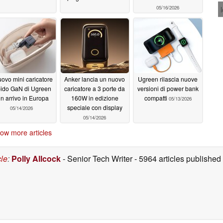
05/16/2026
nuovo mini caricatore
Anker lancia un nuovo
Ugreen rilascia nuove
pido GaN di Ugreen
caricatore a 3 porte da
versioni di power bank
in arrivo in Europa
160W in edizione
compatti
05/13/2026
speciale con display
05/14/2026
05/14/2026
ow more articles
cle
:
Polly Allcock
- Senior Tech Writer
- 5964 articles publishe