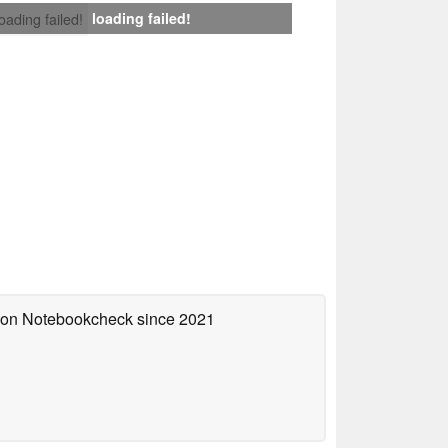
loading failed!
loading failed!
d on Notebookcheck
since 2021