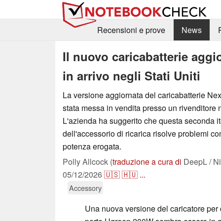
Recensioni e prove
News
Il nuovo caricabatterie agg
in arrivo negli Stati Uniti
La versione aggiornata del caricabatterie N
stata messa in vendita presso un rivenditore ne
L'azienda ha suggerito che questa seconda i
dell'accessorio di ricarica risolve problemi c
potenza erogata.
Polly Allcock (
traduzione a cura di
DeepL / Ni
05/12/2026
🇺🇸
🇭🇺
...
Accessory
Una nuova versione del caricatore per c