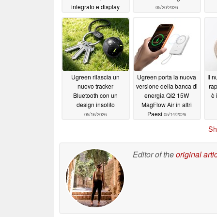
integrato e display
05/20/2026
07/30/2026
Ugreen rilascia un
Ugreen porta la nuova
Il 
nuovo tracker
versione della banca di
ra
Bluetooth con un
energia Qi2 15W
è 
design insolito
MagFlow Air in altri
Paesi
05/16/2026
05/14/2026
Sh
Editor of the
original arti