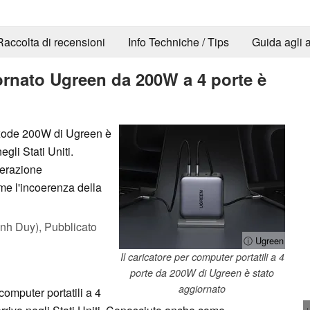
Raccolta di recensioni
Info Techniche / Tips
Guida agli a
iornato Ugreen da 200W a 4 porte è
exode 200W di Ugreen è
gli Stati Uniti.
terazione
ome l'incoerenza della
nh Duy),
Pubblicato
ⓘ Ugreen
Il caricatore per computer portatili a 4
porte da 200W di Ugreen è stato
aggiornato
omputer portatili a 4