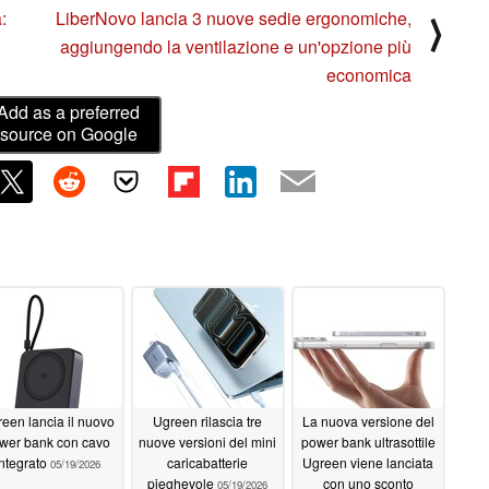
:
LiberNovo lancia 3 nuove sedie ergonomiche,
⟩
aggiungendo la ventilazione e un'opzione più
economica
Add as a preferred
source on Google
een lancia il nuovo
Ugreen rilascia tre
La nuova versione del
wer bank con cavo
nuove versioni del mini
power bank ultrasottile
integrato
caricabatterie
Ugreen viene lanciata
05/19/2026
pieghevole
con uno sconto
05/19/2026