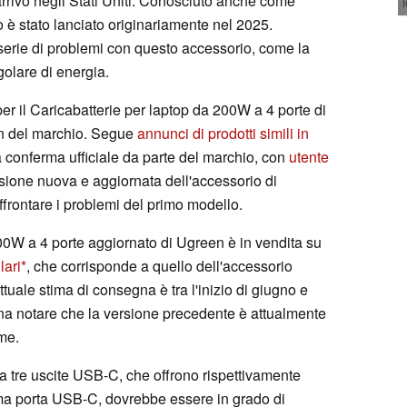
rivo negli Stati Uniti. Conosciuto anche come
 stato lanciato originariamente nel 2025.
 serie di problemi con questo accessorio, come la
golare di energia.
r il Caricabatterie per laptop da 200W a 4 porte di
n del marchio. Segue
annunci di prodotti simili in
 conferma ufficiale da parte del marchio, con
utente
ersione nuova e aggiornata dell'accessorio di
frontare i problemi del primo modello.
 200W a 4 porte aggiornato di Ugreen è in vendita su
lari
, che corrisponde a quello dell'accessorio
attuale stima di consegna è tra l'inizio di giugno e
pena notare che la versione precedente è attualmente
me.
 tre uscite USB-C, che offrono rispettivamente
ma porta USB-C, dovrebbe essere in grado di