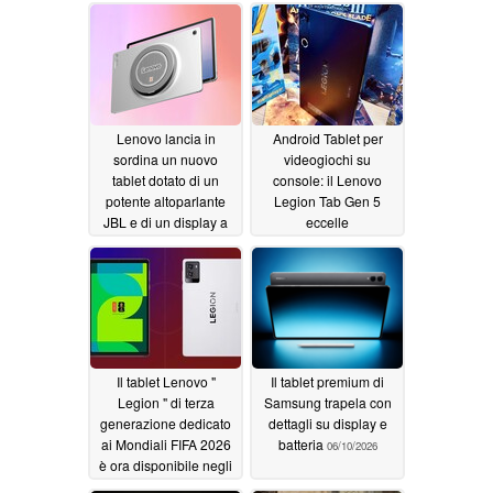
Lenovo lancia in
Android Tablet per
sordina un nuovo
videogiochi su
tablet dotato di un
console: il Lenovo
potente altoparlante
Legion Tab Gen 5
JBL e di un display a
eccelle
120 Hz
nell'emulazione di
06/16/2026
giochi per console e
x86
06/15/2026
Il tablet Lenovo "
Il tablet premium di
Legion " di terza
Samsung trapela con
generazione dedicato
dettagli su display e
ai Mondiali FIFA 2026
batteria
06/10/2026
è ora disponibile negli
Stati Uniti, ma non vale