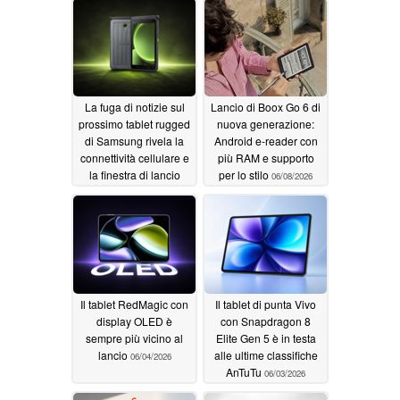
la pena acquistarlo
06/14/2026
La fuga di notizie sul
Lancio di Boox Go 6 di
prossimo tablet rugged
nuova generazione:
di Samsung rivela la
Android e-reader con
connettività cellulare e
più RAM e supporto
la finestra di lancio
per lo stilo
06/08/2026
06/09/2026
Il tablet RedMagic con
Il tablet di punta Vivo
display OLED è
con Snapdragon 8
sempre più vicino al
Elite Gen 5 è in testa
lancio
alle ultime classifiche
06/04/2026
AnTuTu
06/03/2026