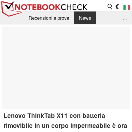
Recensioni e prove
News
...
Raccolta di recensioni
Info Techniche / Tips
Guida agli acquisti
Search
Contact
Lenovo ThinkTab X11 con batteria
rimovibile in un corpo impermeabile è ora