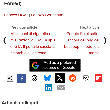
Fonte(i)
Lenovo USA
|
Lenovo Germania
Previous article
Next article
Mozziconi di sigaretta e
Google Pixel soffre
⟨
⟩
misurazioni di O2: La spia
ancora del bug del
di GTA 6 porta la caccia al
bootloop introdotto a
rimorchio all'estremo
marzo
Add as a preferred
source on Google
Articoli collegati