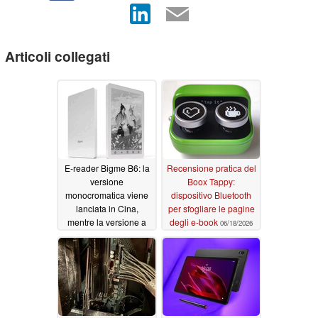
Articoli collegati
E-reader Bigme B6: la
Recensione pratica del
versione
Boox Tappy:
monocromatica viene
dispositivo Bluetooth
lanciata in Cina,
per sfogliare le pagine
mentre la versione a
degli e-book
06/18/2026
colori si arricchisce di
un modello più
economico
07/20/2026