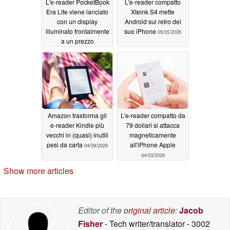
L'e-reader PocketBook
L'e-reader compatto
Era Lite viene lanciato
Xteink S4 mette
con un display
Android sul retro del
illuminato frontalmente
suo iPhone
05/05/2026
a un prezzo
conveniente
05/12/2026
Amazon trasforma gli
L'e-reader compatto da
e-reader Kindle più
79 dollari si attacca
vecchi in (quasi) inutili
magneticamente
pesi da carta
all'iPhone Apple
04/09/2026
04/03/2026
Show more articles
Editor of the
original article
:
Jacob
Fisher
- Tech writer/translator
- 3002