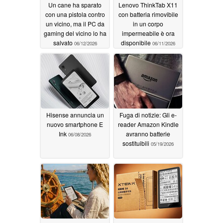
Un cane ha sparato
Lenovo ThinkTab X11
con una pistola contro
con batteria rimovibile
un vicino, ma il PC da
in un corpo
gaming del vicino lo ha
impermeabile è ora
salvato
disponibile
06/12/2026
06/11/2026
Hisense annuncia un
Fuga di notizie: Gli e-
nuovo smartphone E
reader Amazon Kindle
Ink
avranno batterie
06/08/2026
sostituibili
05/19/2026