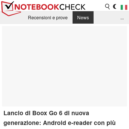
Recensioni e prove
News
...
Raccolta di recensioni
Info Techniche / Tips
Guida agli acquisti
Search
Contact
Lancio di Boox Go 6 di nuova
generazione: Android e-reader con più