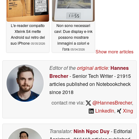
L'e-reader compatto
Non sono necessari
Xteink S4 mette
cavi: Due display e-ink
Android sul retro del
possono mostrare
suo iPhone
immagini a colori e
05/05/2026
l'ora
05/04/2026
Show more articles
Editor of the
original article
:
Hannes
Brecher
- Senior Tech Writer
- 21915
articles published on Notebookcheck
since 2018
contact me via:
@HannesBrecher
,
LinkedIn
,
Xing
Translator:
Ninh Ngoc Duy
- Editorial