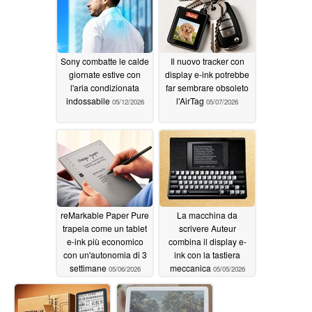
Sony combatte le calde
Il nuovo tracker con
giornate estive con
display e-ink potrebbe
l'aria condizionata
far sembrare obsoleto
indossabile
l'AirTag
05/12/2026
05/07/2026
reMarkable Paper Pure
La macchina da
trapela come un tablet
scrivere Auteur
e-ink più economico
combina il display e-
con un'autonomia di 3
ink con la tastiera
settimane
meccanica
05/06/2026
05/05/2026