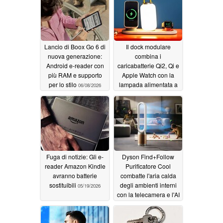
Lancio di Boox Go 6 di
Il dock modulare
nuova generazione:
combina i
Android e-reader con
caricabatterie Qi2, Qi e
più RAM e supporto
Apple Watch con la
per lo stilo
lampada alimentata a
06/08/2026
batteria
05/28/2026
Fuga di notizie: Gli e-
Dyson Find+Follow
reader Amazon Kindle
Purificatore Cool
avranno batterie
combatte l'aria calda
sostituibili
degli ambienti interni
05/19/2026
con la telecamera e l'AI
05/14/2026