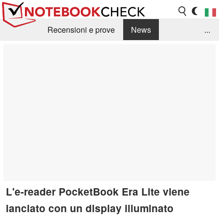
Recensioni e prove
News
...
Raccolta di recensioni
Info Techniche / Tips
Guida agli acquisti
Search
Contact
L'e-reader PocketBook Era Lite viene
lanciato con un display illuminato