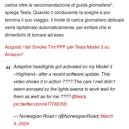
carica oltre la raccomandazione di guida giornaliera
",
spiega Tesla. Quando il conducente la sceglie e poi
termina il suo viaggio, il limite di carica giornaliero abituale
verrà ripristinato automaticamente, per evitare che si
dimentichi di tornare ad esso.
Acquisti i fari Smoke Tint PPF per Tesla Model 3 su
Amazon
Adaptive headlights got activated on my Model 3
«Highland» after a recent software update. This
video shows it in action ???? The cars I met didn’t
seem annoyed so the lights seems to work well for
them as well as for me ????
@tesla
pic.twitter.com/ieTlT6Ei5S
— Norwegian Road⚡️ (@NorwegianRoad)
March
9, 2024