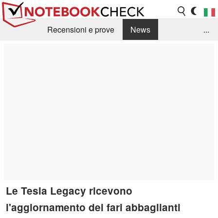
Recensioni e prove
News
...
Raccolta di recensioni
Info Techniche / Tips
Guida agli acquisti
Search
Contact
Le Tesla Legacy ricevono
l'aggiornamento dei fari abbaglianti