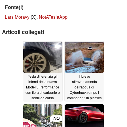
Fonte(i)
Lars Moravy
(X),
NotATeslaApp
Articoli collegati
Tesla differenzia gli
Il breve
interni della nuova
attraversamento
Model 3 Performance
dell'acqua di
con fibra di carbonio e
Cybertruck rompe i
sedili da corsa
componenti in plastica
nonostante la modalità
03/19/2024
di guadaggio di 30
minuti
03/19/2024