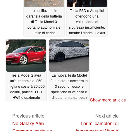
Le sostituzioni in
Tesla FSD e Autopilot
garanzia della batteria
ottengono una
di Tesla Model 3
valutazione di
portano autonomia e
sicurezza insufficiente,
limite di carica
mentre i modelli Lexus
aggiuntivi
LS di Toyota hanno il
03/16/2024
miglior sistema di
assistenza alla guida
03/13/2024
Tesla Model 2 avrà
La nuova Tesla Model
un'autonomia di 250
3 Ludicrous accelera in
miglia e costerà 20.000
3 secondi: ecco le
dollari, poiché l'FSD
specifiche di velocità e
HW5 è opzionale
di autonomia
03/12/2024
Show more articles
03/13/2024
Previous article
Next article
No Galaxy A55 -
I primi campioni di
Samsung lascia un
fotocamera di Vivo X