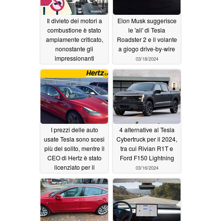
Il divieto dei motori a
Elon Musk suggerisce
combustione è stato
le 'ali' di Tesla
ampiamente criticato,
Roadster 2 e il volante
nonostante gli
a giogo drive-by-wire
impressionanti
03/18/2024
successi nella
riduzione delle
emissioni
03/19/2024
I prezzi delle auto
4 alternative al Tesla
usate Tesla sono scesi
Cybertruck per il 2024,
più del solito, mentre il
tra cui Rivian R1T e
CEO di Hertz è stato
Ford F150 Lightning
licenziato per il
03/16/2024
drastico
deprezzamento della
Model 3
03/18/2024