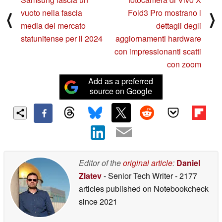
vuoto nella fascia
Fold3 Pro mostrano i
⟨
⟩
media del mercato
dettagli degli
statunitense per il 2024
aggiornamenti hardware
con impressionanti scatti
con zoom
Add as a preferred
source on Google
Editor of the
original article
:
Daniel
Zlatev
- Senior Tech Writer
- 2177
articles published on Notebookcheck
since 2021