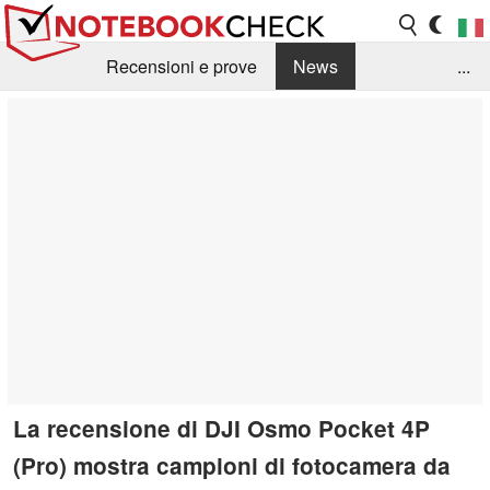
Recensioni e prove
News
...
Raccolta di recensioni
Info Techniche / Tips
Guida agli acquisti
Search
Contact
La recensione di DJI Osmo Pocket 4P
(Pro) mostra campioni di fotocamera da