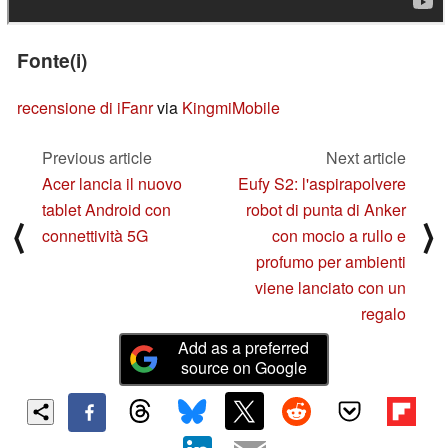
Fonte(i)
recensione di iFanr
via
KingmiMobile
Previous article
Next article
Acer lancia il nuovo
Eufy S2: l'aspirapolvere
tablet Android con
robot di punta di Anker
⟨
⟩
connettività 5G
con mocio a rullo e
profumo per ambienti
viene lanciato con un
regalo
Add as a preferred
source on Google