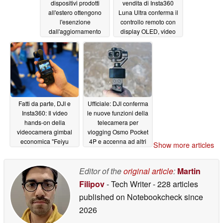
dispositivi prodotti
vendita di Insta360
all'estero ottengono
Luna Ultra conferma il
l'esenzione
controllo remoto con
dall'aggiornamento
display OLED, video
FCC
8K - non dirlo a DJI
05/11/2026
05/09/2026
Fatti da parte, DJI e
Ufficiale: DJI conferma
Insta360: Il video
le nuove funzioni della
hands-on della
telecamera per
videocamera gimbal
vlogging Osmo Pocket
economica "Feiyu
4P e accenna ad altri
Show more articles
Pocket 4" mostra un
aggiornamenti
design innovativo
05/01/2026
Editor of the
original article
:
Martin
05/05/2026
Filipov
- Tech Writer
- 228 articles
published on Notebookcheck
since
2026