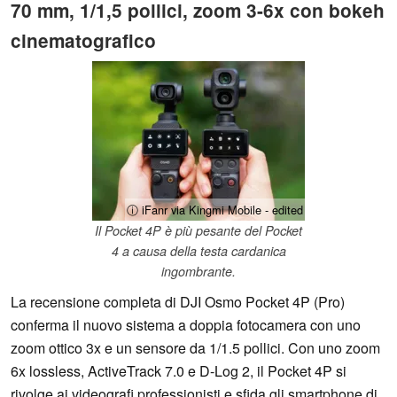
70 mm, 1/1,5 pollici, zoom 3-6x con bokeh
cinematografico
ⓘ iFanr via Kingmi Mobile - edited
Il Pocket 4P è più pesante del Pocket
4 a causa della testa cardanica
ingombrante.
La recensione completa di DJI Osmo Pocket 4P (Pro)
conferma il nuovo sistema a doppia fotocamera con uno
zoom ottico 3x e un sensore da 1/1.5 pollici. Con uno zoom
6x lossless, ActiveTrack 7.0 e D-Log 2, il Pocket 4P si
rivolge ai videografi professionisti e sfida gli smartphone di