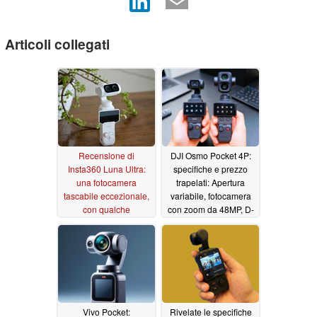
Articoli collegati
Recensione di
DJI Osmo Pocket 4P:
Insta360 Luna Ultra:
specifiche e prezzo
una fotocamera
trapelati: Apertura
tascabile eccezionale,
variabile, fotocamera
con qualche
con zoom da 48MP, D-
avvertenza
Log 2
07/12/2026
05/17/2026
Vivo Pocket:
Rivelate le specifiche