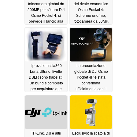
fotocamera gimbal da
del rivale economico
200MP per sfidare DJI
Osmo Pocket 4:
Osmo Pocket 4; si
Schermo enorme,
prevede il lancio alla
fotocamera da 50MP,
fine del 2026
AI tracking, zoom 4x,
05/15/2026
64GB di storage
05/13/2026
I prezzi di Insta360
La presentazione
Luna Ultra di livello
globale di DJI Osmo
DSLR sono trapelati:
Pocket 4P è stata
Un bundle completo
confermata
per acquistare due
ufficialmente con il
fotocamere DJI Osmo
'nuovo capolavoro'
Pocket 3?
della fotocamera
05/12/2026
teleobiettivo da 70 mm
05/11/2026
TP-Link, DJI e altri
Esclusivo: la scatola di