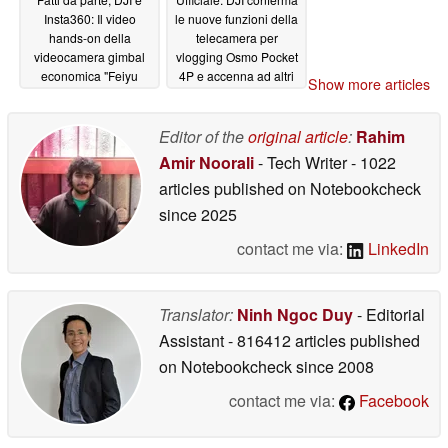
Insta360: Il video
le nuove funzioni della
hands-on della
telecamera per
videocamera gimbal
vlogging Osmo Pocket
economica "Feiyu
4P e accenna ad altri
Show more articles
Pocket 4" mostra un
aggiornamenti
design innovativo
05/01/2026
Editor of the
original article
:
Rahim
05/05/2026
Amir Noorali
- Tech Writer
- 1022
articles published on Notebookcheck
since 2025
contact me via:
LinkedIn
Translator:
Ninh Ngoc Duy
- Editorial
Assistant
- 816412 articles published
on Notebookcheck
since 2008
contact me via:
Facebook