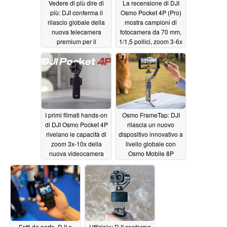
Vedere di più dire di
La recensione di DJI
più: DJI conferma il
Osmo Pocket 4P (Pro)
rilascio globale della
mostra campioni di
nuova telecamera
fotocamera da 70 mm,
premium per il
1/1,5 pollici, zoom 3-6x
vlogging
con bokeh
05/08/2026
cinematografico
05/08/2026
I primi filmati hands-on
Osmo FrameTap: DJI
di DJI Osmo Pocket 4P
rilascia un nuovo
rivelano le capacità di
dispositivo innovativo a
zoom 3x-10x della
livello globale con
nuova videocamera
Osmo Mobile 8P
per vlogging, con
05/07/2026
Creator Combo anche
unboxing
05/08/2026
Fatti da parte, DJI e
Ufficiale: DJI conferma