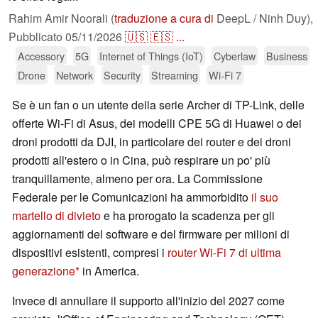
Rahim Amir Noorali (
traduzione a cura di
DeepL / Ninh Duy),
Pubblicato
05/11/2026
🇺🇸
🇪🇸
...
Accessory
5G
Internet of Things (IoT)
Cyberlaw
Business
Drone
Network
Security
Streaming
Wi-Fi 7
Se è un fan o un utente della serie Archer di TP-Link, delle
offerte Wi-Fi di Asus, dei modelli CPE 5G di Huawei o dei
droni prodotti da DJI, in particolare dei router e dei droni
prodotti all'estero o in Cina, può respirare un po' più
tranquillamente, almeno per ora. La Commissione
Federale per le Comunicazioni ha ammorbidito
il suo
martello di divieto
e ha prorogato la scadenza per gli
aggiornamenti del software e del firmware per milioni di
dispositivi esistenti, compresi i
router Wi-Fi 7 di ultima
generazione
in America.
Invece di annullare il supporto all'inizio del 2027 come