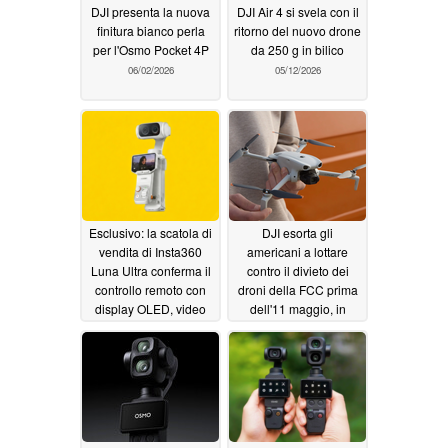
DJI presenta la nuova
DJI Air 4 si svela con il
finitura bianco perla
ritorno del nuovo drone
per l'Osmo Pocket 4P
da 250 g in bilico
06/02/2026
05/12/2026
Esclusivo: la scatola di
DJI esorta gli
vendita di Insta360
americani a lottare
Luna Ultra conferma il
contro il divieto dei
controllo remoto con
droni della FCC prima
display OLED, video
dell'11 maggio, in
8K - non dirlo a DJI
quanto avverte che
lascia le industrie
05/09/2026
critiche in "pericoloso
svantaggio"
05/09/2026