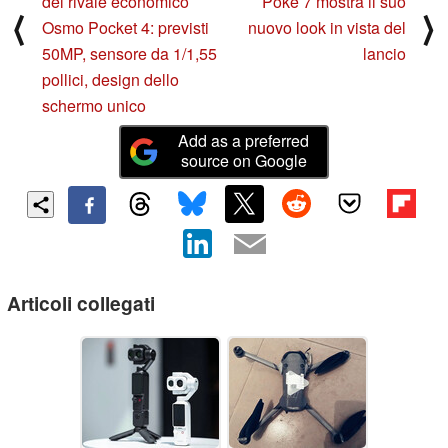
del rivale economico
Poke 7 mostra il suo
⟨
⟩
Osmo Pocket 4: previsti
nuovo look in vista del
50MP, sensore da 1/1,55
lancio
pollici, design dello
schermo unico
Add as a preferred
source on Google
Articoli collegati