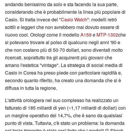
andando benissimo da solo e sta facendo la sua parte,
considerando che è probabilmente la linea più popolare di
Casio. Si tratta invece del "
Casio Watch
": modelli retrò
sottili e leggeri che non avrebbero mai dovuto essere di
nuovo cool. Orologi come il modello
A159
e
MTP-1302
che
si potevano trovare al polso di qualcuno negli anni '90 e
che non costano più di 50-70 dollari, sono diventati molto
ricercati, soprattutto tra gli acquirenti più giovani che
amano l'estetica "vintage". La strategia di social media di
Casio in Corea ha preso piede con particolare rapidità e,
secondo quanto riferito, ha creato una domanda che si è
diffusa in tutta la regione.
L'attività orologiera nel suo complesso ha realizzato un
fatturato di 185 miliardi di yen (~1,17 miliardi di dollari) con
un margine operativo del 14,7%, che è sano da qualsiasi
punto di vista. Tuttavia, c'è stato un problema: la domanda
nel terzo trimestre è stata così forte che i modelli G-Shock