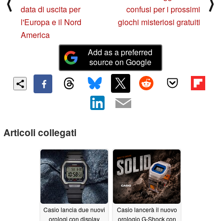
⟨
⟩
data di uscita per
confusi per i prossimi
l'Europa e il Nord
giochi misteriosi gratuiti
America
Add as a preferred
source on Google
Articoli collegati
Casio lancia due nuovi
Casio lancerà il nuovo
orologi con display
orologio G-Shock con