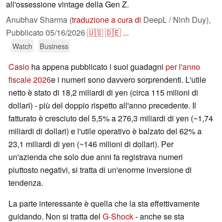
all'ossessione vintage della Gen Z.
Anubhav Sharma (
traduzione a cura di
DeepL / Ninh Duy),
Pubblicato
05/16/2026
🇺🇸
🇩🇪
...
Watch
Business
Casio
ha appena pubblicato i suoi guadagni
per l'anno
fiscale 2026
e i numeri sono davvero sorprendenti. L'utile
netto è stato di 18,2 miliardi di yen (circa 115 milioni di
dollari) - più del doppio rispetto all'anno precedente. Il
fatturato è cresciuto del 5,5% a 276,3 miliardi di yen (~1,74
miliardi di dollari) e l'utile operativo è balzato del 62% a
23,1 miliardi di yen (~146 milioni di dollari). Per
un'azienda che solo due anni fa registrava numeri
piuttosto negativi, si tratta di un'enorme inversione di
tendenza.
La parte interessante è quella che la sta effettivamente
guidando. Non si tratta del
G-Shock
- anche se sta