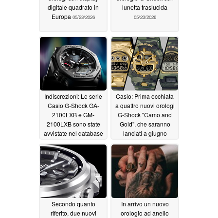
digitale quadrato in
lunetta traslucida
Europa
05/23/2026
05/23/2026
Indiscrezioni: Le serie
Casio: Prima occhiata
Casio G-Shock GA-
a quattro nuovi orologi
2100LXB e GM-
G-Shock "Camo and
2100LXB sono state
Gold", che saranno
avvistate nel database
lanciati a giugno
dei rivenditori asiatici
05/21/2026
05/22/2026
Secondo quanto
In arrivo un nuovo
riferito, due nuovi
orologio ad anello