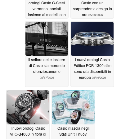
orologi Casio G-Steel
Casio con un
verranno lanciati
sorprendente design in
insieme ai modelli con
oro
05/20/2026
rivestimento IP nero
05/20/2026
Il settore delle tastiere
I nuovi orologi Casio
di Casio sta morendo
Edifice EQB-1300 slim
silenziosamente
sono ora disponibili in
Europa
05/17/2026
05/16/2026
I nuovi orologi Casio
Casio rilascia negli
MTG-B4000 in fibra di
Stati Uniti i nuovi