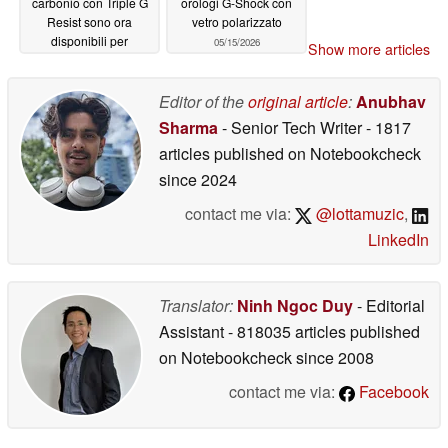
carbonio con Triple G
orologi G-Shock con
Resist sono ora
vetro polarizzato
disponibili per
05/15/2026
Show more articles
l'acquisto
05/15/2026
Editor of the
original article
:
Anubhav
Sharma
- Senior Tech Writer
- 1817
articles published on Notebookcheck
since 2024
contact me via:
@lottamuzic
,
LinkedIn
Translator:
Ninh Ngoc Duy
- Editorial
Assistant
- 818035 articles published
on Notebookcheck
since 2008
contact me via:
Facebook