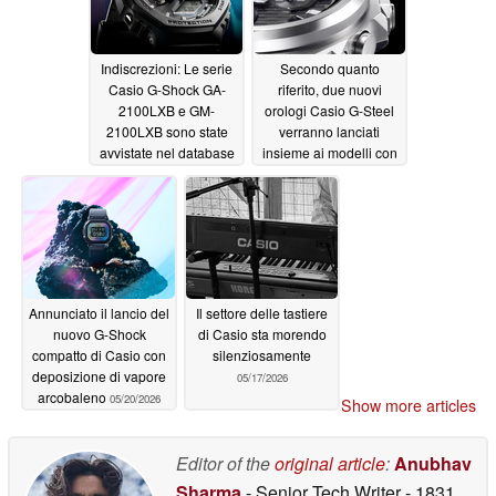
Indiscrezioni: Le serie
Secondo quanto
Casio G-Shock GA-
riferito, due nuovi
2100LXB e GM-
orologi Casio G-Steel
2100LXB sono state
verranno lanciati
avvistate nel database
insieme ai modelli con
dei rivenditori asiatici
rivestimento IP nero
05/22/2026
05/20/2026
Annunciato il lancio del
Il settore delle tastiere
nuovo G-Shock
di Casio sta morendo
compatto di Casio con
silenziosamente
deposizione di vapore
05/17/2026
arcobaleno
05/20/2026
Show more articles
Editor of the
original article
:
Anubhav
Sharma
- Senior Tech Writer
- 1831