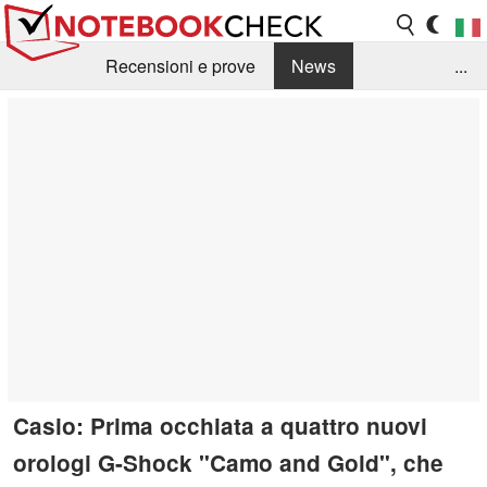
Recensioni e prove
News
...
Raccolta di recensioni
Info Techniche / Tips
Guida agli acquisti
Search
Contact
Casio: Prima occhiata a quattro nuovi
orologi G-Shock "Camo and Gold", che