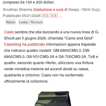
compreso tra 100 e 200 dollari.
Anubhav Sharma (
traduzione a cura di
DeepL / Ninh Duy),
Pubblicato
05/21/2026
🇺🇸
🇩🇪
...
Watch
Leaks / Rumors
Casio
sembra che stia lavorando a una nuova linea di G-
Shock per il giugno 2026, chiamata "Camo and Gold"
Casioblog ha pubblicato
informazioni appena trapelate
che indicano quattro modelli: GM-6900CMG-3, DW-
6900CMG-3, GA-V01CMG-3A e GA-700CMG-3A. Tutti e
quattro, secondo quanto riferito, utilizzano una finitura
verde mimetica insieme ad accenti dorati su cassa,
quadrante e cinturino. Casio non ha confermato
ufficialmente la collezione.