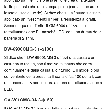
applicato tramite incisione laser, che crea una texture
tattile piuttosto che una stampa piatta (con alcune aree
lasciate lisce e lucide). Si dice che sulla finitura sia stato
applicato un rivestimento IP per la resistenza ai graffi.
Secondo quanto riferito, il GM-6900 utilizza una
retroilluminazione EL anziché LED, con una durata della
batteria di 2 anni.
DW-6900CMG-3 (~$100)
Si dice che il DW-6900CMG-3 utilizzi una cassa e un
cinturino in resina, con il motivo mimetico che corre
continuamente dalla cassa al cinturino. È il modello più
conveniente della presunta linea, a circa 100 dollari, con
una batteria di 5 anni di durata e una retroilluminazione a
LED.
GA-V01CMG-3A (~$150)
Il GA-V01CMG-3A è un modello analogico-digitale che, a