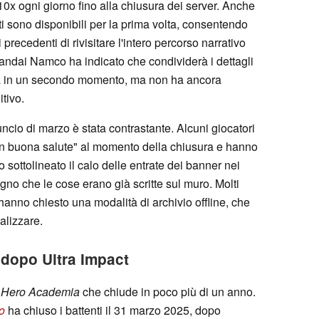
 10x ogni giorno fino alla chiusura dei server. Anche
ati sono disponibili per la prima volta, consentendo
precedenti di rivisitare l'intero percorso narrativo
andai Namco ha indicato che condividerà i dettagli
ata in un secondo momento, ma non ha ancora
itivo.
cio di marzo è stata contrastante. Alcuni giocatori
in buona salute" al momento della chiusura e hanno
o sottolineato il calo delle entrate dei banner nei
no che le cose erano già scritte sul muro. Molti
i hanno chiesto una modalità di archivio offline, che
alizzare.
 dopo Ultra Impact
 Hero Academia
che chiude in poco più di un anno.
o
ha chiuso i battenti il 31 marzo 2025, dopo