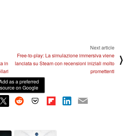
Next article
Free-to-play: La simulazione immersiva viene
⟩
a in
lanciata su Steam con recensioni iniziali molto
llari
promettenti
Add as a preferred
source on Google