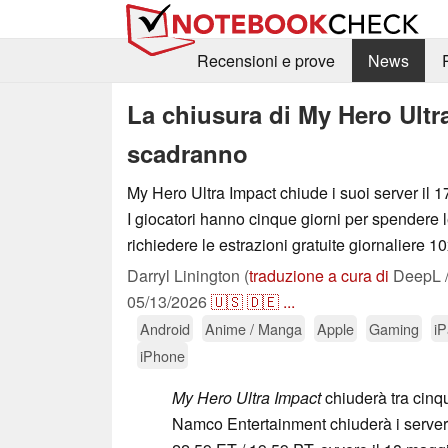
Recensioni e prove
News
La chiusura di My Hero Ultr
scadranno
My Hero Ultra Impact chiude i suoi server il 
I giocatori hanno cinque giorni per spender
richiedere le estrazioni gratuite giornaliere 1
Darryl Linington (
traduzione a cura di
DeepL /
05/13/2026
🇺🇸
🇩🇪
...
Android
Anime / Manga
Apple
Gaming
i
iPhone
My Hero Ultra Impact
chiuderà tra cinq
Namco Entertainment chiuderà i server