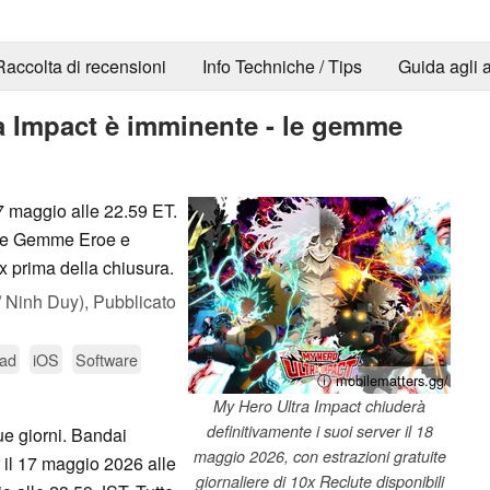
Raccolta di recensioni
Info Techniche / Tips
Guida agli a
a Impact è imminente - le gemme
17 maggio alle 22.59 ET.
e le Gemme Eroe e
0x prima della chiusura.
 Ninh Duy),
Pubblicato
Pad
iOS
Software
ⓘ mobilematters.gg/
My Hero Ultra Impact chiuderà
definitivamente i suoi server il 18
ue giorni. Bandai
maggio 2026, con estrazioni gratuite
 il 17 maggio 2026 alle
giornaliere di 10x Reclute disponibili