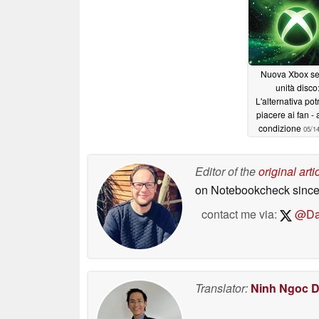
Nuova Xbox s
unità disco
L'alternativa po
piacere ai fan -
condizione
05/1
Editor of the
original arti
on Notebookcheck
since
contact me via:
@Dar
Translator:
Ninh Ngoc 