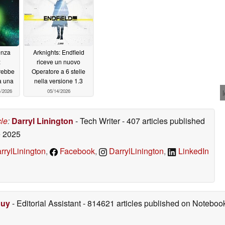
enza
Arknights: Endfield
:
riceve un nuovo
trebbe
Operatore a 6 stelle
 a una
nella versione 1.3
4/2026
05/14/2026
cle
:
Darryl Linington
- Tech Writer
- 407 articles published
 2025
rylLinington
,
Facebook
,
DarrylLinington
,
LinkedIn
Duy
- Editorial Assistant
- 814621 articles published on Notebo