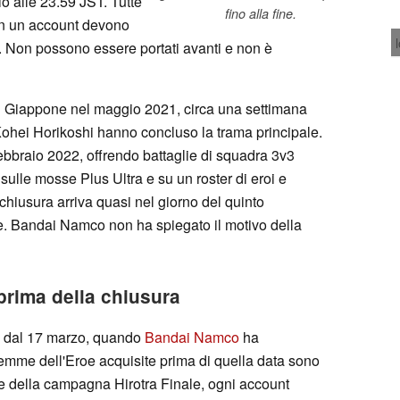
o alle 23.59 JST. Tutte
fino alla fine.
 in un account devono
a. Non possono essere portati avanti e non è
in Giappone nel maggio 2021, circa una settimana
 Kohei Horikoshi hanno concluso la trama principale.
l febbraio 2022, offrendo battaglie di squadra 3v3
sulle mosse Plus Ultra e su un roster di eroi e
chiusura arriva quasi nel giorno del quinto
e. Bandai Namco non ha spiegato il motivo della
prima della chiusura
ati dal 17 marzo, quando
Bandai Namco
ha
emme dell'Eroe acquisite prima di quella data sono
e della campagna Hirotra Finale, ogni account