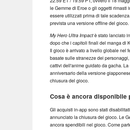
22.59 ET / 19.59 PT, ovvero il 18 maggi
le Gemme di Eroe o gli oggetti rimasti
essere utilizzati prima di tale scadenz
prevista una versione offline del gioco.
My Hero Ultra Impact
è stato lanciato 
dopo che i capitoli finali del manga di
Il gioco è arrivato a livello globale ne
basate sulle stranezze dei personaggi, 
cattivi dell'anime guidato da gacha. La 
anniversario della versione giappones
chiusura del gioco.
Cosa è ancora disponibile 
Gli acquisti in-app sono stati disabilit
annunciato la chiusura del gioco. Le G
ancora spendibili nel gioco. Come part