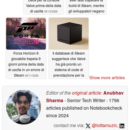
Valve prima della data
build di Steam, mentre
di uscita
gli sviluppatori negano
05/13/2026
la confusione del pre-
load
05/12/2026
Forza Horizon 6
Il database di Steam
giocabile trapela 9
suggerisce che Valve
giorni prima della data
ha già pronto un
di uscita in un errore di
sistema di code di
Steam
prenotazione per la
05/11/2026
Show more articles
Steam Machine
05/11/2026
Editor of the
original article
:
Anubhav
Sharma
- Senior Tech Writer
- 1796
articles published on Notebookcheck
since 2024
contact me via:
@lottamuzic
,