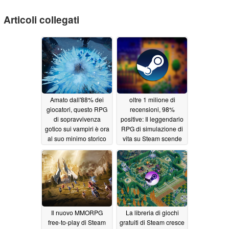
Articoli collegati
Amato dall'88% dei
oltre 1 milione di
giocatori, questo RPG
recensioni, 98%
di sopravvivenza
positive: Il leggendario
gotico sui vampiri è ora
RPG di simulazione di
al suo minimo storico
vita su Steam scende
su Steam
di nuovo ai minimi
05/18/2026
storici
05/18/2026
Il nuovo MMORPG
La libreria di giochi
free-to-play di Steam
gratuiti di Steam cresce