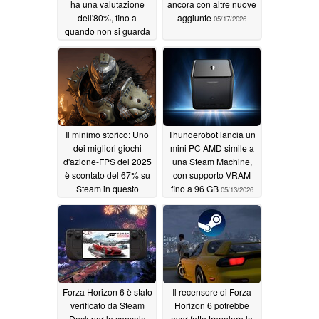
ha una valutazione
ancora con altre nuove
dell'80%, fino a
aggiunte
05/17/2026
quando non si guarda
un po' più da vicino
05/18/2026
Il minimo storico: Uno
Thunderobot lancia un
dei migliori giochi
mini PC AMD simile a
d'azione-FPS del 2025
una Steam Machine,
è scontato del 67% su
con supporto VRAM
Steam in questo
fino a 96 GB
05/13/2026
momento
05/14/2026
Forza Horizon 6 è stato
Il recensore di Forza
verificato da Steam
Horizon 6 potrebbe
Deck per la console
aver fatto trapelare la