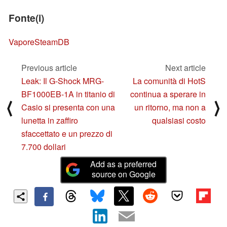
Fonte(i)
Vapore
SteamDB
Previous article
Next article
Leak: Il G-Shock MRG-
La comunità di HotS
BF1000EB-1A in titanio di
continua a sperare in
⟨
⟩
Casio si presenta con una
un ritorno, ma non a
lunetta in zaffiro
qualsiasi costo
sfaccettato e un prezzo di
7.700 dollari
Add as a preferred
source on Google