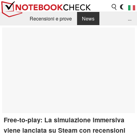
Recensioni e prove
News
...
Raccolta di recensioni
Info Techniche / Tips
Guida agli acquisti
Search
Contact
Free-to-play: La simulazione immersiva
viene lanciata su Steam con recensioni