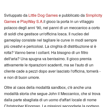
Sviluppato da
Little Dog Games
e pubblicato da
Simplicity
Games
e
PlayWay S.A.
il gioco la porta in un villaggio
polacco degli anni '90, nei panni di un meccanico a corto
di soldi che gestisce un'officina losca. Il nucleo del
gameplay consiste nel tagliare le curve in modi sempre
più creativi e pericolosi. La cinghia di distribuzione si è
rotta? Vanno bene i collant. Ha bisogno di un filtro
dell'aria? Una spugna va benissimo. Il gioco premia
attivamente le riparazioni scadenti, ma se l'auto di un
cliente cade a pezzi dopo aver lasciato l'officina, tornerà -
e non di buon umore.
Oltre al caos della modalità sandbox, c'è anche una
modalità storia che segue John il Meccanico, che si trova
dalla parte sbagliata di un uomo d'affari locale di nome
Christopher Kingman. Le missioni secondarie la portano