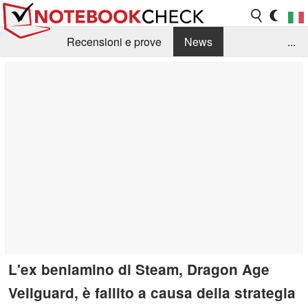
Recensioni e prove
News
...
Raccolta di recensioni
Info Techniche / Tips
Guida agli acquisti
Search
Contact
L'ex beniamino di Steam, Dragon Age
Veilguard, è fallito a causa della strategia