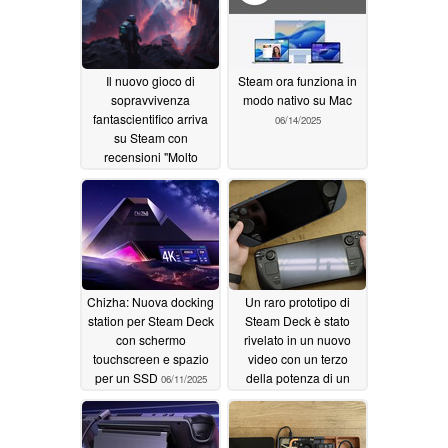
Il nuovo gioco di
Steam ora funziona in
sopravvivenza
modo nativo su Mac
fantascientifico arriva
06/14/2025
su Steam con
recensioni "Molto
positive", un gameplay
intenso e uno sconto al
lancio
06/15/2025
Chizha: Nuova docking
Un raro prototipo di
station per Steam Deck
Steam Deck è stato
con schermo
rivelato in un nuovo
touchscreen e spazio
video con un terzo
per un SSD
della potenza di un
06/11/2025
Asus ROG Ally
06/11/2025