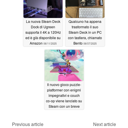
La nuova Steam Deck
Qualcuno ha appena
Dock di Ugreen
trasformato il suo
supporta il 4K a 120Hz
Steam Deck in un PC
ed è già disponibile su
con tastiera, chiamato
Amazon
Bento
06/11/2025
06/07/2025
Il nuovo gioco puzzle-
platformer con enigmi
impegnativi e couch
co-op viene lanciato su
Steam con un breve
sconto e una
valutazione Steam
"Molto positiva"
Previous article
Next article