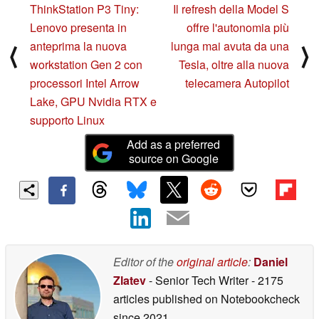
06/05/2025
ThinkStation P3 Tiny:
Il refresh della Model S
Lenovo presenta in
offre l'autonomia più
anteprima la nuova
lunga mai avuta da una
⟨
⟩
workstation Gen 2 con
Tesla, oltre alla nuova
processori Intel Arrow
telecamera Autopilot
Lake, GPU Nvidia RTX e
supporto Linux
Add as a preferred
source on Google
Editor of the
original article
:
Daniel
Zlatev
- Senior Tech Writer
- 2175
articles published on Notebookcheck
since 2021