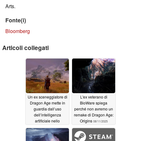
Arts.
Fonte(i)
Bloomberg
Articoli collegati
Un ex sceneggiatore di
L'ex veterano di
Dragon Age mette in
BioWare spiega
guardia dall’uso
perché non avremo un
dell’intelligenza
remake di Dragon Age:
artificiale nello
Origins
08/11/2025
sviluppo dei
videogiochi
06/24/2026