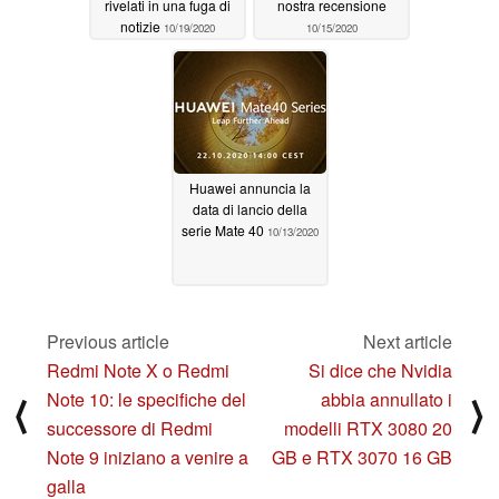
rivelati in una fuga di
nostra recensione
notizie
10/19/2020
10/15/2020
Huawei annuncia la
data di lancio della
serie Mate 40
10/13/2020
Previous article
Next article
Redmi Note X o Redmi
Si dice che Nvidia
Note 10: le specifiche del
abbia annullato i
⟨
⟩
successore di Redmi
modelli RTX 3080 20
Note 9 iniziano a venire a
GB e RTX 3070 16 GB
galla