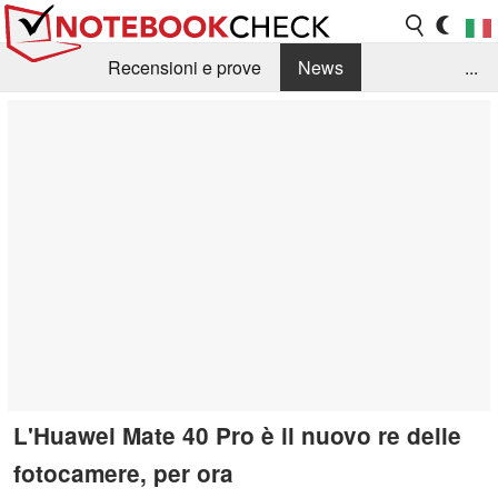
Recensioni e prove
News
...
Raccolta di recensioni
Info Techniche / Tips
Guida agli acquisti
Search
Contact
L'Huawei Mate 40 Pro è il nuovo re delle
fotocamere, per ora