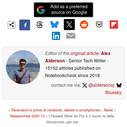
Add as a preferred
source on Google
Editor of the
original article
:
Alex
Alderson
- Senior Tech Writer
-
15152 articles published on
Notebookcheck
since 2018
contact me via:
@aldersonaj
,
Bluesky
>
Recensioni e prove di notebook, tablets e smartphones
>
News
>
Newsarchive 2020 10
> L'Huawei Mate 40 Pro è il nuovo re delle
fotocamere, per ora