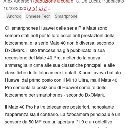
Alex Alderson (
traduzione a cura di
G. De Luca),
Pubblicato
10/23/2020
🇺🇸
🇪🇸
...
Android
Chinese Tech
Smartphone
Gli smartphones Huawei delle serie P e Mate sono
sempre stati noti per le loro eccellenti prestazioni della
fotocamera, e la serie Mate 40 non è diversa, secondo
DxOMark. Il sito francese ha già pubblicato la sua
recensione del Mate 40 Pro, mettendo la nuova
ammiraglia in cima alle sue classifiche principali e alle
classifiche delle fotocamere frontali. Xiaomi aveva battuto
Huawei dal primo posto con il Mi 10 Ultra, ma il Mate 40
Pro cementa la posizione di Huawei come re delle
fotocamere per smartphones - secondo DxOMark.
Il Mate 40 Pro ha tre telecamere posteriori, nonostante
l'apparenza sia il contrario. La fotocamera principale è un
sensore da 50 MP con un'apertura f/1,9 e un obiettivo