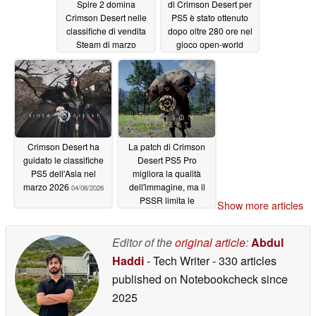
Spire 2 domina
di Crimson Desert per
Crimson Desert nelle
PS5 è stato ottenuto
classifiche di vendita
dopo oltre 280 ore nel
Steam di marzo
gioco open-world
04/07/2026
04/07/2026
Crimson Desert ha
La patch di Crimson
guidato le classifiche
Desert PS5 Pro
PS5 dell'Asia nel
migliora la qualità
marzo 2026
dell'immagine, ma il
04/06/2026
PSSR limita le
Show more articles
prestazioni
04/05/2026
Editor of the
original article
:
Abdul
Haddi
- Tech Writer
- 330 articles
published on Notebookcheck
since
2025