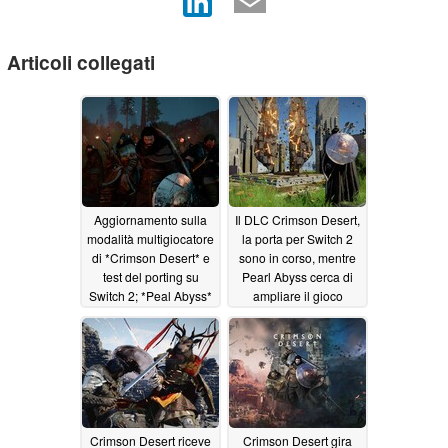
Articoli collegati
Aggiornamento sulla
Il DLC Crimson Desert,
modalità multigiocatore
la porta per Switch 2
di *Crimson Desert* e
sono in corso, mentre
test del porting su
Pearl Abyss cerca di
Switch 2; *Peal Abyss*
ampliare il gioco
illustra i propri piani
05/14/2026
07/09/2026
Crimson Desert riceve
Crimson Desert gira