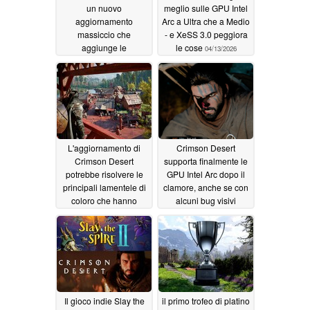
un nuovo
meglio sulle GPU Intel
aggiornamento
Arc a Ultra che a Medio
massiccio che
- e XeSS 3.0 peggiora
aggiunge le
le cose
04/13/2026
cavalcature speciali,
un nuovo sistema di
estrazione e molto altro
05/12/2026
L'aggiornamento di
Crimson Desert
Crimson Desert
supporta finalmente le
potrebbe risolvere le
GPU Intel Arc dopo il
principali lamentele di
clamore, anche se con
coloro che hanno
alcuni bug visivi
raggiunto l'endgame
04/10/2026
04/11/2026
Il gioco indie Slay the
il primo trofeo di platino